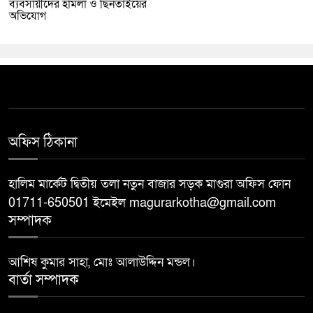
ব্যবসায়ীদের হামলা ও ছিনতাইয়ের
অভিযোগ
অফিস ঠিকানা
হালিম মার্কেট দ্বিতীয় তলা নতুন বাজার সড়ক মাগুরা অফিস ফোন
01711-650501 ইমেইল magurarkotha@gmail.com
সম্পাদক
আশিষ কুমার সাহা, মোঃ আলাউদ্দিন মন্ডল।
বার্তা সম্পাদক