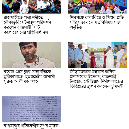
রাজশাহীতে পদ্মা নদীতে
শিবগঞ্জে বাল্যবিয়ে ও শিশুর প্রতি
নৌকাডুবি: ঘটনাস্থল পরিদর্শন
সহিংসতা বন্ধে মতবিনিময় সভা
করলেন রাজশাহী সিটি
অনুষ্ঠিত
কর্পোরেশনের প্রতিনিধি দল
বরেন্দ্র প্রেস ক্লাব সভাপতিকে
ক্রীড়াক্ষেত্রের উন্নয়নে রাসিক
ছুরিকাঘাতে হত্যাচেষ্টা: আসামী
প্রশাসকের উদ্যোগ, রাজশাহী
সুরুজ আলী কারাগারে
ইনডোর স্টেডিয়াম নির্মাণ কাজের
ভিত্তিপ্রস্তর স্থাপন করলেন ভূমিমন্ত্রী
বাগমারায় প্রতিবেশীর উপর মাদক