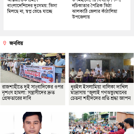
বাংলাদেশিদের দুঃসময়: ভিসা
নচিকাতার পৈত্রিক ভিঠা
মিলছে না, স্বপ্ন ভেঙে যাচ্ছে
ঝালকাঠি জেলার কাঁঠালিয়া
উপজেলায়
জনপ্রিয়
রাজশাহীতে দুই সাংবাদিকের ওপর
ধুরইল ইসলামিয়া বালিকা দাখিল
নৃশংস হামলা: সন্ত্রাসীদের দ্রুত
মাদ্রাসায় “জুলাই গণঅভ্যুত্থানের
গ্রেফতারের দাবি
চেতনা শহীদদের প্রতি শ্রদ্ধা জ্ঞাপন