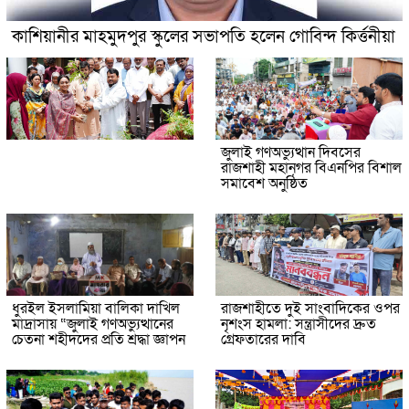
কাশিয়ানীর মাহমুদপুর স্কুলের সভাপতি হলেন গোবিন্দ কির্ত্তনীয়া
জুলাই গণঅভ্যুত্থান দিবসের
রাজশাহী মহানগর বিএনপির বিশাল
সমাবেশ অনুষ্ঠিত
ধুরইল ইসলামিয়া বালিকা দাখিল
রাজশাহীতে দুই সাংবাদিকের ওপর
মাদ্রাসায় “জুলাই গণঅভ্যুত্থানের
নৃশংস হামলা: সন্ত্রাসীদের দ্রুত
চেতনা শহীদদের প্রতি শ্রদ্ধা জ্ঞাপন
গ্রেফতারের দাবি