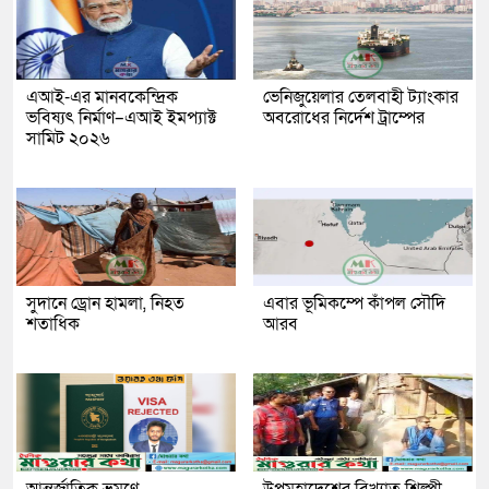
এআই-এর মানবকেন্দ্রিক
ভেনিজুয়েলার তেলবাহী ট্যাংকার
ভবিষ্যৎ নির্মাণ–এআই ইমপ্যাক্ট
অবরোধের নির্দেশ ট্রাম্পের
সামিট ২০২৬
সুদানে ড্রোন হামলা, নিহত
এবার ভূমিকম্পে কাঁপল সৌদি
শতাধিক
আরব
আন্তর্জাতিক ভ্রমণে
উপমহাদেশের বিখ্যাত শিল্পী