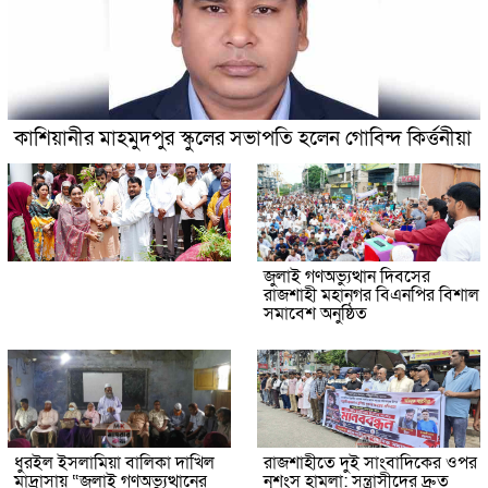
কাশিয়ানীর মাহমুদপুর স্কুলের সভাপতি হলেন গোবিন্দ কির্ত্তনীয়া
জুলাই গণঅভ্যুত্থান দিবসের
রাজশাহী মহানগর বিএনপির বিশাল
সমাবেশ অনুষ্ঠিত
ধুরইল ইসলামিয়া বালিকা দাখিল
রাজশাহীতে দুই সাংবাদিকের ওপর
মাদ্রাসায় “জুলাই গণঅভ্যুত্থানের
নৃশংস হামলা: সন্ত্রাসীদের দ্রুত