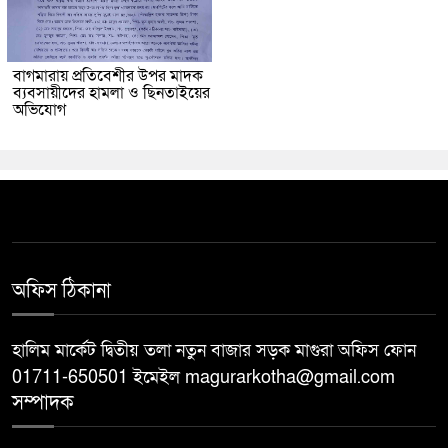
বাগমারায় প্রতিবেশীর উপর মাদক
ব্যবসায়ীদের হামলা ও ছিনতাইয়ের
অভিযোগ
অফিস ঠিকানা
হালিম মার্কেট দ্বিতীয় তলা নতুন বাজার সড়ক মাগুরা অফিস ফোন
01711-650501 ইমেইল magurarkotha@gmail.com
সম্পাদক