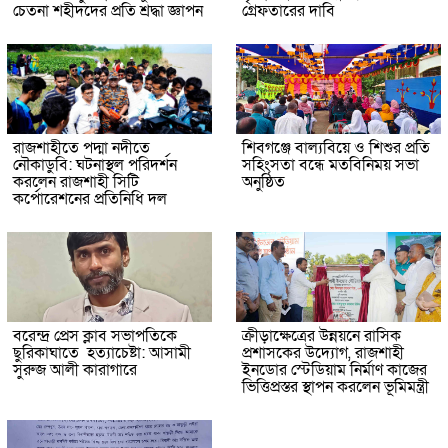
চেতনা শহীদদের প্রতি শ্রদ্ধা জ্ঞাপন
গ্রেফতারের দাবি
রাজশাহীতে পদ্মা নদীতে
শিবগঞ্জে বাল্যবিয়ে ও শিশুর প্রতি
নৌকাডুবি: ঘটনাস্থল পরিদর্শন
সহিংসতা বন্ধে মতবিনিময় সভা
করলেন রাজশাহী সিটি
অনুষ্ঠিত
কর্পোরেশনের প্রতিনিধি দল
বরেন্দ্র প্রেস ক্লাব সভাপতিকে
ক্রীড়াক্ষেত্রের উন্নয়নে রাসিক
ছুরিকাঘাতে হত্যাচেষ্টা: আসামী
প্রশাসকের উদ্যোগ, রাজশাহী
সুরুজ আলী কারাগারে
ইনডোর স্টেডিয়াম নির্মাণ কাজের
ভিত্তিপ্রস্তর স্থাপন করলেন ভূমিমন্ত্রী