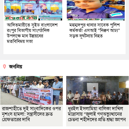
আদিতমারীতে সুইড বাংলাদেশ
মহম্মদপুর থানার সাবেক পুলিশ
রংপুর বিভাগীয় সাংগঠনিক
কর্মকর্তা এসআই “নিক্কণ আঢ্য”
উপলক্ষে মান উন্নয়নের
সড়ক দূর্ঘটনায় নিহত
মতবিনিময় সভা
জনপ্রিয়
রাজশাহীতে দুই সাংবাদিকের ওপর
ধুরইল ইসলামিয়া বালিকা দাখিল
নৃশংস হামলা: সন্ত্রাসীদের দ্রুত
মাদ্রাসায় “জুলাই গণঅভ্যুত্থানের
গ্রেফতারের দাবি
চেতনা শহীদদের প্রতি শ্রদ্ধা জ্ঞাপন