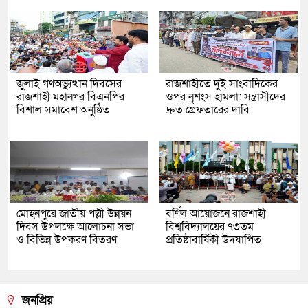
জুলাই গণঅভ্যুত্থান দিবসের
রাজশাহীতে দুই সাংবাদিকের
রাজশাহী মহানগর বিএনপির
ওপর নৃশংস হামলা: সন্ত্রাসীদের
বিশাল সমাবেশ অনুষ্ঠিত
দ্রুত গ্রেফতারের দাবি
মোহনপুরে জাতীয় পল্লী উন্নয়ন
বর্ণিল আয়োজনে রাজশাহী
দিবস উপলক্ষে আলোচনা সভা
বিশ্ববিদ্যালয়ের ৭৩তম
ও বিভিন্ন উপকরণ বিতরণ
প্রতিষ্ঠাবার্ষিকী উদযাপিত
জনপ্রিয়