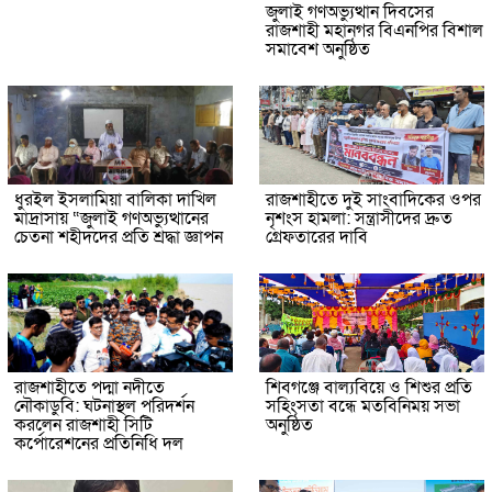
জুলাই গণঅভ্যুত্থান দিবসের
রাজশাহী মহানগর বিএনপির বিশাল
সমাবেশ অনুষ্ঠিত
ধুরইল ইসলামিয়া বালিকা দাখিল
রাজশাহীতে দুই সাংবাদিকের ওপর
মাদ্রাসায় “জুলাই গণঅভ্যুত্থানের
নৃশংস হামলা: সন্ত্রাসীদের দ্রুত
চেতনা শহীদদের প্রতি শ্রদ্ধা জ্ঞাপন
গ্রেফতারের দাবি
রাজশাহীতে পদ্মা নদীতে
শিবগঞ্জে বাল্যবিয়ে ও শিশুর প্রতি
নৌকাডুবি: ঘটনাস্থল পরিদর্শন
সহিংসতা বন্ধে মতবিনিময় সভা
করলেন রাজশাহী সিটি
অনুষ্ঠিত
কর্পোরেশনের প্রতিনিধি দল