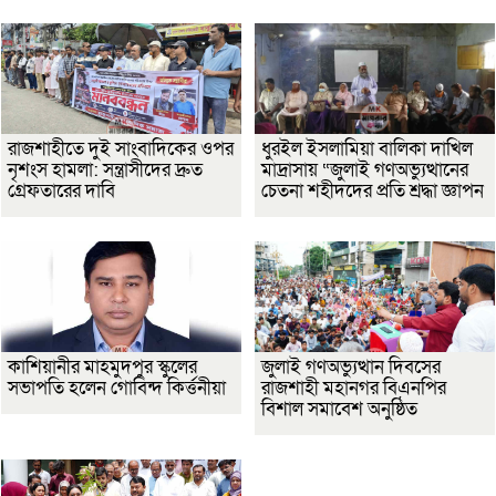
রাজশাহীতে দুই সাংবাদিকের ওপর
ধুরইল ইসলামিয়া বালিকা দাখিল
নৃশংস হামলা: সন্ত্রাসীদের দ্রুত
মাদ্রাসায় “জুলাই গণঅভ্যুত্থানের
গ্রেফতারের দাবি
চেতনা শহীদদের প্রতি শ্রদ্ধা জ্ঞাপন
কাশিয়ানীর মাহমুদপুর স্কুলের
জুলাই গণঅভ্যুত্থান দিবসের
সভাপতি হলেন গোবিন্দ কির্ত্তনীয়া
রাজশাহী মহানগর বিএনপির
বিশাল সমাবেশ অনুষ্ঠিত