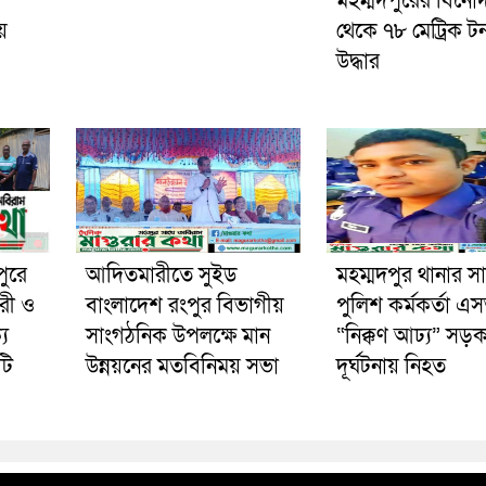
মহম্মদপুরের বিনো
য়
থেকে ৭৮ মেট্রিক ট
উদ্ধার
পুরে
আদিতমারীতে সুইড
মহম্মদপুর থানার স
রী ও
বাংলাদেশ রংপুর বিভাগীয়
পুলিশ কর্মকর্তা 
য
সাংগঠনিক উপলক্ষে মান
“নিক্কণ আঢ্য” সড়
টি
উন্নয়নের মতবিনিময় সভা
দূর্ঘটনায় নিহত