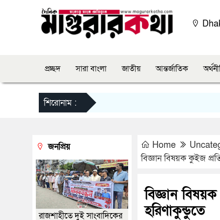
Dha
প্রচ্ছদ
সারা বাংলা
জাতীয়
আন্তর্জাতিক
অর্থন
শিরোনাম :
Home
Uncate
জনপ্রিয়
বিজ্ঞান বিষয়ক কুইজ প্রত
বিজ্ঞান বিষয়ক
হরিণাকুন্ডুতে
রাজশাহীতে দুই সাংবাদিকের