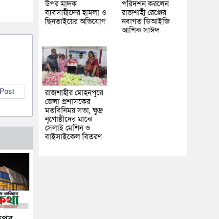
উপর মাদক
পরিদর্শন করলেন
ব্যবসায়ীদের হামলা ও
রাজশাহী রেঞ্জের
ছিনতাইয়ের অভিযোগ
নবাগত ডিআইজি
আশিক সাঈদ
 Post
রাজশাহীর মোহনপুরে
জেলা প্রশাসকের
মতবিনিময় সভা, ক্ষুদ্র
নৃগোষ্ঠীদের মাঝে
সেলাই মেশিন ও
বাইসাইকেল বিতরণ