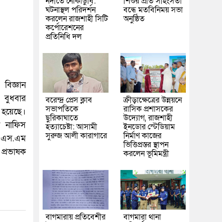
নদীতে নৌকাডুবি:
শিশুর প্রতি সহিংসতা
ঘটনাস্থল পরিদর্শন
বন্ধে মতবিনিময় সভা
করলেন রাজশাহী সিটি
অনুষ্ঠিত
কর্পোরেশনের
প্রতিনিধি দল
 বিজ্ঞান
া বুধবার
বরেন্দ্র প্রেস ক্লাব
ক্রীড়াক্ষেত্রের উন্নয়নে
সভাপতিকে
রাসিক প্রশাসকের
 হয়েছে।
ছুরিকাঘাতে
উদ্যোগ, রাজশাহী
া নাফিস
হত্যাচেষ্টা: আসামী
ইনডোর স্টেডিয়াম
সুরুজ আলী কারাগারে
নির্মাণ কাজের
তা এস.এম
ভিত্তিপ্রস্তর স্থাপন
প্রভাষক
করলেন ভূমিমন্ত্রী
বাগমারায় প্রতিবেশীর
বাগমারা থানা