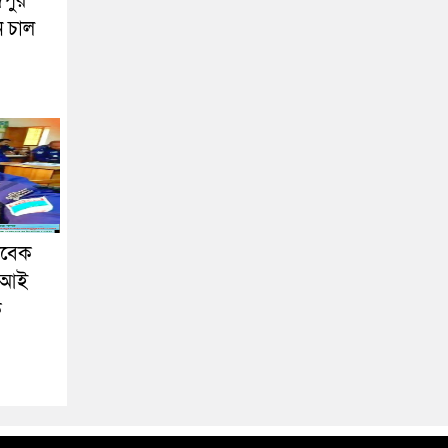
দপুর
ন চাল
াবেক
এসআই
ক