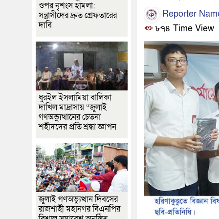
ওপর নৃশংস হামলা:
Reporter Nam
সন্ত্রাসীদের দ্রুত গ্রেফতারের
দাবি
৮৭৪ Time View
ধুরইল ইসলামিয়া বালিকা
দাখিল মাদ্রাসায় “জুলাই
গণঅভ্যুত্থানের চেতনা
শহীদদের প্রতি শ্রদ্ধা জ্ঞাপন
জুলাই গণঅভ্যুত্থান দিবসের
রাজশাহী মহানগর বিএনপির
বিশাল সমাবেশ অনুষ্ঠিত