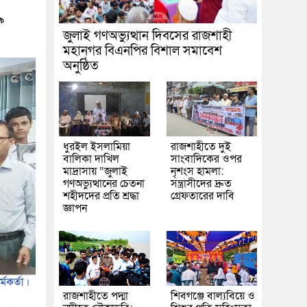
৯
জুলাই গণঅভ্যুত্থান দিবসের রাজশাহী
মহানগর বিএনপির বিশাল সমাবেশ
অনুষ্ঠিত
ধুরইল ইসলামিয়া
রাজশাহীতে দুই
বালিকা দাখিল
সাংবাদিকের ওপর
মাদ্রাসায় “জুলাই
নৃশংস হামলা:
গণঅভ্যুত্থানের চেতনা
সন্ত্রাসীদের দ্রুত
শহীদদের প্রতি শ্রদ্ধা
গ্রেফতারের দাবি
জ্ঞাপন
রাজশাহীতে পদ্মা
শিবগঞ্জে বাল্যবিয়ে ও