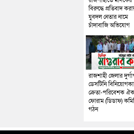
রাজশাহীতে মাদকের
বিরুদ্ধে প্রতিবাদ করা
যুবদল নেতার নামে
চাঁদাবাজি অভিযোগ
রাজশাহী জেলার দুর্গা
ডেসটিনি বিনিয়োগকা
ক্রেতা-পরিবেশক ঐক্
ফোরাম (ডিডাফ) কমি
গঠন