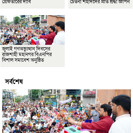
গ্রেফতারের দাবি
চেতনা শহীদদের প্রতি শ্রদ্ধা জ্ঞাপন
জুলাই গণঅভ্যুত্থান দিবসের
রাজশাহী মহানগর বিএনপির
বিশাল সমাবেশ অনুষ্ঠিত
সর্বশেষ