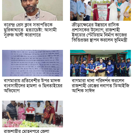
বরেন্দ্র প্রেস ক্লাব সভাপতিকে
ক্রীড়াক্ষেত্রের উন্নয়নে রাসিক
ছুরিকাঘাতে হত্যাচেষ্টা: আসামী
প্রশাসকের উদ্যোগ, রাজশাহী
সুরুজ আলী কারাগারে
ইনডোর স্টেডিয়াম নির্মাণ কাজের
ভিত্তিপ্রস্তর স্থাপন করলেন ভূমিমন্ত্রী
বাগমারায় প্রতিবেশীর উপর মাদক
বাগমারা থানা পরিদর্শন করলেন
ব্যবসায়ীদের হামলা ও ছিনতাইয়ের
রাজশাহী রেঞ্জের নবাগত ডিআইজি
অভিযোগ
আশিক সাঈদ
রাজশাহীর মোহনপুরে জেলা