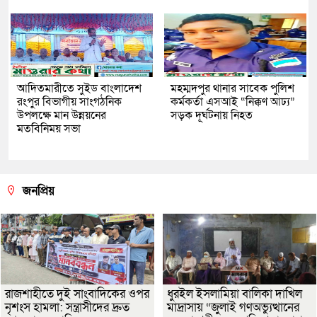
আদিতমারীতে সুইড বাংলাদেশ
মহম্মদপুর থানার সাবেক পুলিশ
রংপুর বিভাগীয় সাংগঠনিক
কর্মকর্তা এসআই “নিক্কণ আঢ্য”
উপলক্ষে মান উন্নয়নের
সড়ক দূর্ঘটনায় নিহত
মতবিনিময় সভা
জনপ্রিয়
রাজশাহীতে দুই সাংবাদিকের ওপর
ধুরইল ইসলামিয়া বালিকা দাখিল
নৃশংস হামলা: সন্ত্রাসীদের দ্রুত
মাদ্রাসায় “জুলাই গণঅভ্যুত্থানের