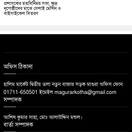
প্রশাসকের মতবিনিময় সভা, ক্ষুদ্র
নৃগোষ্ঠীদের মাঝে সেলাই মেশিন ও
বাইসাইকেল বিতরণ
অফিস ঠিকানা
হালিম মার্কেট দ্বিতীয় তলা নতুন বাজার সড়ক মাগুরা অফিস ফোন
01711-650501 ইমেইল magurarkotha@gmail.com
সম্পাদক
আশিষ কুমার সাহা, মোঃ আলাউদ্দিন মন্ডল।
বার্তা সম্পাদক