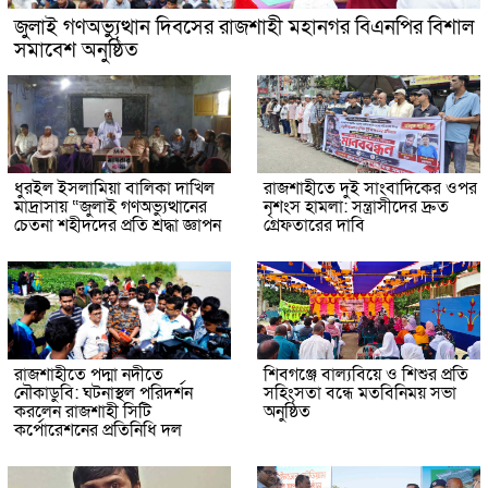
জুলাই গণঅভ্যুত্থান দিবসের রাজশাহী মহানগর বিএনপির বিশাল
সমাবেশ অনুষ্ঠিত
ধুরইল ইসলামিয়া বালিকা দাখিল
রাজশাহীতে দুই সাংবাদিকের ওপর
মাদ্রাসায় “জুলাই গণঅভ্যুত্থানের
নৃশংস হামলা: সন্ত্রাসীদের দ্রুত
চেতনা শহীদদের প্রতি শ্রদ্ধা জ্ঞাপন
গ্রেফতারের দাবি
রাজশাহীতে পদ্মা নদীতে
শিবগঞ্জে বাল্যবিয়ে ও শিশুর প্রতি
নৌকাডুবি: ঘটনাস্থল পরিদর্শন
সহিংসতা বন্ধে মতবিনিময় সভা
করলেন রাজশাহী সিটি
অনুষ্ঠিত
কর্পোরেশনের প্রতিনিধি দল