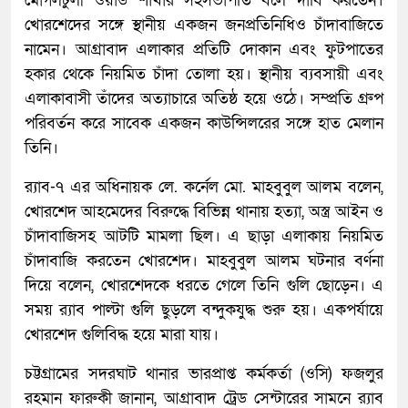
মোগলটুলী ওয়ার্ড শাখার সহসভাপতি বলে দাবি করতেন।
খোরশেদের সঙ্গে স্থানীয় একজন জনপ্রতিনিধিও চাঁদাবাজিতে
নামেন। আগ্রাবাদ এলাকার প্রতিটি দোকান এবং ফুটপাতের
হকার থেকে নিয়মিত চাঁদা তোলা হয়। স্থানীয় ব্যবসায়ী এবং
এলাকাবাসী তাঁদের অত্যাচারে অতিষ্ঠ হয়ে ওঠে। সম্প্রতি গ্রুপ
পরিবর্তন করে সাবেক একজন কাউন্সিলরের সঙ্গে হাত মেলান
তিনি।
র‍্যাব-৭ এর অধিনায়ক লে. কর্নেল মো. মাহবুবুল আলম বলেন,
খোরশেদ আহমেদের বিরুদ্ধে বিভিন্ন থানায় হত্যা, অস্ত্র আইন ও
চাঁদাবাজিসহ আটটি মামলা ছিল। এ ছাড়া এলাকায় নিয়মিত
চাঁদাবাজি করতেন খোরশেদ। মাহবুবুল আলম ঘটনার বর্ণনা
দিয়ে বলেন, খোরশেদকে ধরতে গেলে তিনি গুলি ছোড়েন। এ
সময় র‍্যাব পাল্টা গুলি ছুড়লে বন্দুকযুদ্ধ শুরু হয়। একপর্যায়ে
খোরশেদ গুলিবিদ্ধ হয়ে মারা যায়।
চট্টগ্রামের সদরঘাট থানার ভারপ্রাপ্ত কর্মকর্তা (ওসি) ফজলুর
রহমান ফারুকী জানান, আগ্রাবাদ ট্রেড সেন্টারের সামনে র‍্যাব