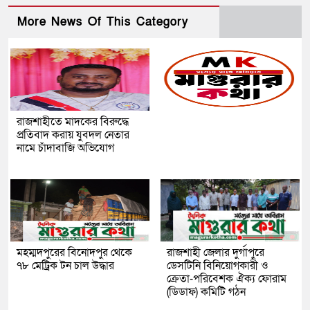
More News Of This Category
রাজশাহীতে মাদকের বিরুদ্ধে
প্রতিবাদ করায় যুবদল নেতার
নামে চাঁদাবাজি অভিযোগ
মহম্মদপুরের বিনোদপুর থেকে
রাজশাহী জেলার দুর্গাপুরে
৭৮ মেট্রিক টন চাল উদ্ধার
ডেসটিনি বিনিয়োগকারী ও
ক্রেতা-পরিবেশক ঐক্য ফোরাম
(ডিডাফ) কমিটি গঠন