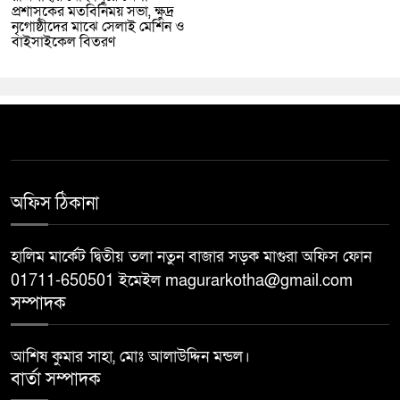
প্রশাসকের মতবিনিময় সভা, ক্ষুদ্র
নৃগোষ্ঠীদের মাঝে সেলাই মেশিন ও
বাইসাইকেল বিতরণ
অফিস ঠিকানা
হালিম মার্কেট দ্বিতীয় তলা নতুন বাজার সড়ক মাগুরা অফিস ফোন
01711-650501 ইমেইল magurarkotha@gmail.com
সম্পাদক
আশিষ কুমার সাহা, মোঃ আলাউদ্দিন মন্ডল।
বার্তা সম্পাদক