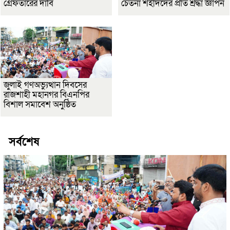
গ্রেফতারের দাবি
চেতনা শহীদদের প্রতি শ্রদ্ধা জ্ঞাপন
জুলাই গণঅভ্যুত্থান দিবসের
রাজশাহী মহানগর বিএনপির
বিশাল সমাবেশ অনুষ্ঠিত
সর্বশেষ