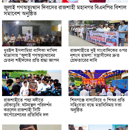
জুলাই গণঅভ্যুত্থান দিবসের রাজশাহী মহানগর বিএনপির বিশাল
সমাবেশ অনুষ্ঠিত
ধুরইল ইসলামিয়া বালিকা দাখিল
রাজশাহীতে দুই সাংবাদিকের ওপর
মাদ্রাসায় “জুলাই গণঅভ্যুত্থানের
নৃশংস হামলা: সন্ত্রাসীদের দ্রুত
চেতনা শহীদদের প্রতি শ্রদ্ধা জ্ঞাপন
গ্রেফতারের দাবি
রাজশাহীতে পদ্মা নদীতে
শিবগঞ্জে বাল্যবিয়ে ও শিশুর প্রতি
নৌকাডুবি: ঘটনাস্থল পরিদর্শন
সহিংসতা বন্ধে মতবিনিময় সভা
করলেন রাজশাহী সিটি
অনুষ্ঠিত
কর্পোরেশনের প্রতিনিধি দল