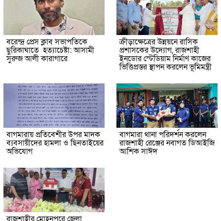
বরেন্দ্র প্রেস ক্লাব সভাপতিকে
ক্রীড়াক্ষেত্রের উন্নয়নে রাসিক
ছুরিকাঘাতে হত্যাচেষ্টা: আসামী
প্রশাসকের উদ্যোগ, রাজশাহী
সুরুজ আলী কারাগারে
ইনডোর স্টেডিয়াম নির্মাণ কাজের
ভিত্তিপ্রস্তর স্থাপন করলেন ভূমিমন্ত্রী
বাগমারায় প্রতিবেশীর উপর মাদক
বাগমারা থানা পরিদর্শন করলেন
ব্যবসায়ীদের হামলা ও ছিনতাইয়ের
রাজশাহী রেঞ্জের নবাগত ডিআইজি
অভিযোগ
আশিক সাঈদ
রাজশাহীর মোহনপুরে জেলা