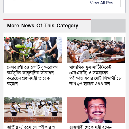
View All Post
More News Of This Category
দেশব্যাপী ২৫ কোটি বৃক্ষরোপণ
মাধ্যমিক স্কুল সার্টিফিকেট
কর্মসূচির আনুষ্ঠানিক উদ্বোধন
(এসএসসি) ও সমমানের
করেছেন প্রধানমন্ত্রী তারেক
পরীক্ষায় এবার মোট শিক্ষার্থী ১৮
রহমান
লাখ ৫৭ হাজার ৩৪৪ জন
জাতীয় স্মৃতিসৌধে স্পীকার ও
রাজশাহী থেকে মন্ত্রী হচ্ছেন