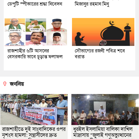
ডেপুটি স্পীকারের শ্রদ্ধা নিবেদন
মিজানুর রহমান মিনু
রাজশাহীর ৬টি আসনের
সৌভাগ্যের রজনী পবিত্র শবে
বেসরকারি ভাবে চূড়ান্ত ফলাফল
বরাত
জনপ্রিয়
রাজশাহীতে দুই সাংবাদিকের ওপর
ধুরইল ইসলামিয়া বালিকা দাখিল
নৃশংস হামলা: সন্ত্রাসীদের দ্রুত
মাদ্রাসায় “জুলাই গণঅভ্যুত্থানের