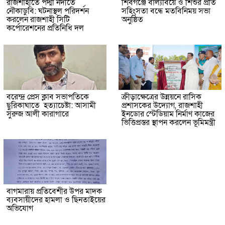
রাজশাহীতে পদ্মা নদীতে
শিবগঞ্জে বাল্যবিয়ে ও শিশুর প্রতি
নৌকাডুবি: ঘটনাস্থল পরিদর্শন
সহিংসতা বন্ধে মতবিনিময় সভা
করলেন রাজশাহী সিটি
অনুষ্ঠিত
কর্পোরেশনের প্রতিনিধি দল
বরেন্দ্র প্রেস ক্লাব সভাপতিকে
ক্রীড়াক্ষেত্রের উন্নয়নে রাসিক
ছুরিকাঘাতে হত্যাচেষ্টা: আসামী
প্রশাসকের উদ্যোগ, রাজশাহী
সুরুজ আলী কারাগারে
ইনডোর স্টেডিয়াম নির্মাণ কাজের
ভিত্তিপ্রস্তর স্থাপন করলেন ভূমিমন্ত্রী
বাগমারায় প্রতিবেশীর উপর মাদক
ব্যবসায়ীদের হামলা ও ছিনতাইয়ের
অভিযোগ