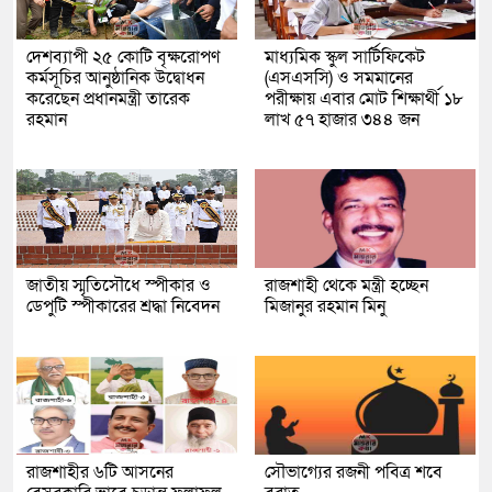
দেশব্যাপী ২৫ কোটি বৃক্ষরোপণ
মাধ্যমিক স্কুল সার্টিফিকেট
কর্মসূচির আনুষ্ঠানিক উদ্বোধন
(এসএসসি) ও সমমানের
করেছেন প্রধানমন্ত্রী তারেক
পরীক্ষায় এবার মোট শিক্ষার্থী ১৮
রহমান
লাখ ৫৭ হাজার ৩৪৪ জন
জাতীয় স্মৃতিসৌধে স্পীকার ও
রাজশাহী থেকে মন্ত্রী হচ্ছেন
ডেপুটি স্পীকারের শ্রদ্ধা নিবেদন
মিজানুর রহমান মিনু
রাজশাহীর ৬টি আসনের
সৌভাগ্যের রজনী পবিত্র শবে