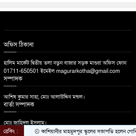
অফিস ঠিকানা
হালিম মার্কেট দ্বিতীয় তলা নতুন বাজার সড়ক মাগুরা অফিস ফোন
01711-650501 ইমেইল magurarkotha@gmail.com
সম্পাদক
আশিষ কুমার সাহা, মোঃ আলাউদ্দিন মন্ডল।
বার্তা সম্পাদক
মোঃ জাহিদুল ইসলাম।
Developed by
BDiT
ব্রেকিং :
কাশিয়ানীর মাহমুদপুর স্কুলের সভাপতি হলেন গোবিন্দ কির্