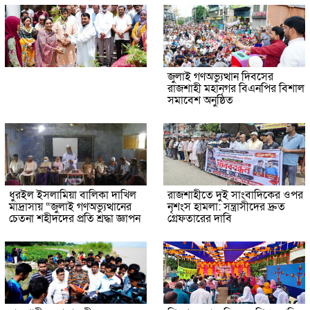
জুলাই গণঅভ্যুত্থান দিবসের
রাজশাহী মহানগর বিএনপির বিশাল
সমাবেশ অনুষ্ঠিত
ধুরইল ইসলামিয়া বালিকা দাখিল
রাজশাহীতে দুই সাংবাদিকের ওপর
মাদ্রাসায় “জুলাই গণঅভ্যুত্থানের
নৃশংস হামলা: সন্ত্রাসীদের দ্রুত
চেতনা শহীদদের প্রতি শ্রদ্ধা জ্ঞাপন
গ্রেফতারের দাবি