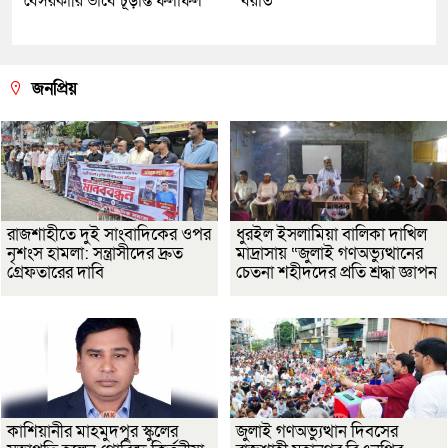
বেসরকারি ভাবে চূড়ান্ত ফলাফল
বরাত
জনপ্রিয়
রাজশাহীতে দুই সাংবাদিকের ওপর
ধুরইল ইসলামিয়া বালিকা দাখিল
নৃশংস হামলা: সন্ত্রাসীদের দ্রুত
মাদ্রাসায় “জুলাই গণঅভ্যুত্থানের
গ্রেফতারের দাবি
চেতনা শহীদদের প্রতি শ্রদ্ধা জ্ঞাপন
কাশিয়ানীর মাহমুদপুর স্কুলের
জুলাই গণঅভ্যুত্থান দিবসের