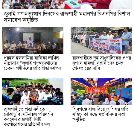
জুলাই গণঅভ্যুত্থান দিবসের রাজশাহী মহানগর বিএনপির বিশাল
সমাবেশ অনুষ্ঠিত
ধুরইল ইসলামিয়া বালিকা দাখিল
রাজশাহীতে দুই সাংবাদিকের ওপর
মাদ্রাসায় “জুলাই গণঅভ্যুত্থানের
নৃশংস হামলা: সন্ত্রাসীদের দ্রুত
চেতনা শহীদদের প্রতি শ্রদ্ধা জ্ঞাপন
গ্রেফতারের দাবি
রাজশাহীতে পদ্মা নদীতে
শিবগঞ্জে বাল্যবিয়ে ও শিশুর প্রতি
নৌকাডুবি: ঘটনাস্থল পরিদর্শন
সহিংসতা বন্ধে মতবিনিময় সভা
করলেন রাজশাহী সিটি
অনুষ্ঠিত
কর্পোরেশনের প্রতিনিধি দল