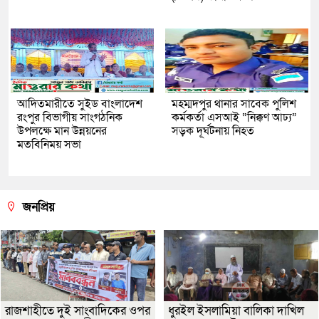
আদিতমারীতে সুইড বাংলাদেশ
মহম্মদপুর থানার সাবেক পুলিশ
রংপুর বিভাগীয় সাংগঠনিক
কর্মকর্তা এসআই “নিক্কণ আঢ্য”
উপলক্ষে মান উন্নয়নের
সড়ক দূর্ঘটনায় নিহত
মতবিনিময় সভা
জনপ্রিয়
রাজশাহীতে দুই সাংবাদিকের ওপর
ধুরইল ইসলামিয়া বালিকা দাখিল