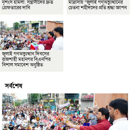
নৃশংস হামলা: সন্ত্রাসীদের দ্রুত
মাদ্রাসায় “জুলাই গণঅভ্যুত্থানের
গ্রেফতারের দাবি
চেতনা শহীদদের প্রতি শ্রদ্ধা জ্ঞাপন
জুলাই গণঅভ্যুত্থান দিবসের
রাজশাহী মহানগর বিএনপির
বিশাল সমাবেশ অনুষ্ঠিত
সর্বশেষ