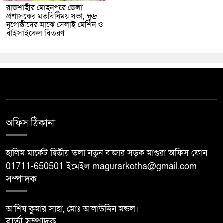
রাজশাহীর মোহনপুরে জেলা
প্রশাসকের মতবিনিময় সভা, ক্ষুদ্র
নৃগোষ্ঠীদের মাঝে সেলাই মেশিন ও
বাইসাইকেল বিতরণ
অফিস ঠিকানা
হালিম মার্কেট দ্বিতীয় তলা নতুন বাজার সড়ক মাগুরা অফিস ফোন
01711-650501 ইমেইল magurarkotha@gmail.com
সম্পাদক
আশিষ কুমার সাহা, মোঃ আলাউদ্দিন মন্ডল।
বার্তা সম্পাদক