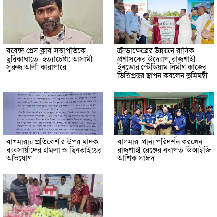
বরেন্দ্র প্রেস ক্লাব সভাপতিকে
ক্রীড়াক্ষেত্রের উন্নয়নে রাসিক
ছুরিকাঘাতে হত্যাচেষ্টা: আসামী
প্রশাসকের উদ্যোগ, রাজশাহী
সুরুজ আলী কারাগারে
ইনডোর স্টেডিয়াম নির্মাণ কাজের
ভিত্তিপ্রস্তর স্থাপন করলেন ভূমিমন্ত্রী
বাগমারায় প্রতিবেশীর উপর মাদক
বাগমারা থানা পরিদর্শন করলেন
ব্যবসায়ীদের হামলা ও ছিনতাইয়ের
রাজশাহী রেঞ্জের নবাগত ডিআইজি
অভিযোগ
আশিক সাঈদ