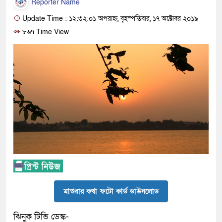
Reporter Name
Update Time : ১২:৩২:০১ অপরাহ্ন, বৃহস্পতিবার, ১৭ অক্টোবর ২০১৯
৮৬৭ Time View
মাগুরার কথা ফটো কার্ড ডাউনলোড
ঝিনুক টিভি ডেস্ক-