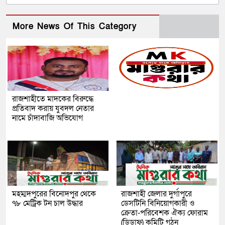
More News Of This Category
রাজশাহীতে মাদকের বিরুদ্ধে
প্রতিবাদ করায় যুবদল নেতার
নামে চাঁদাবাজি অভিযোগ
মহম্মদপুরের বিনোদপুর থেকে
রাজশাহী জেলার দুর্গাপুরে
৭৮ মেট্রিক টন চাল উদ্ধার
ডেসটিনি বিনিয়োগকারী ও
ক্রেতা-পরিবেশক ঐক্য ফোরাম
(ডিডাফ) কমিটি গঠন