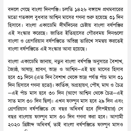
বদলে গেছে বাংলা দিনপঞ্জি। চলতি ১৪২৬ বঙ্গাব্দে প্রথমবারের
মতো গতকাল বুধবার আশ্বিন মাসের গণনা শুরু হয়েছে ৩১ দিন
হিসাবে। বাংলা একাডেমি দীর্ঘদিনের চেষ্টায় বাংলা বর্ষপঞ্জির
এই সংস্কার করেছে। জাতির ইতিহাসের গৌরবময় দিনগুলো
বাংলা ও গ্রেগরিয়ান বর্ষপঞ্জিতে অভিন্ন তারিখে সমন্বয় করতেই
বাংলা বর্ষপঞ্জিতে এই সংস্কার আনা হয়েছে।
বাংলা একাডেমি জানায়, নতুন বাংলা বর্ষপঞ্জি অনুসারে বৈশাখ,
জ্যৈষ্ঠ, আষাঢ়, শ্রাবণ, ভাদ্র ও আশ্বিন—এই ছয় মাসের হিসাব
হবে ৩১ দিনে।(এত দিন বৈশাখ থেকে ভাদ্র পর্যন্ত পাঁচ মাস ৩১
দিন হিসাবে গণনা হতো)। কার্তিক, অগ্রহায়ণ, পৌষ, মাঘ ও চৈত্র
—এই পাঁচ মাস হবে ৩০ দিন (আগে আশ্বিন থেকে চৈত্র—এই
সাত মাস ৩০ দিন ছিল)। এখন ফাল্গুন মাস হবে ২৯ দিন এবং
গ্রেগরিয়ান বর্ষপঞ্জিতে যে বছর অধিবর্ষ হবে (লিপইয়ার) সে
বছর বাংলায় ফাল্গুন মাস ৩০ দিন গণনা করা হবে। আগামী
২০২০ খ্রিষ্টাব্দ অধিবর্ষ, তাই বাংলা বর্ষপঞ্জিতে ফাল্গুন মাসও