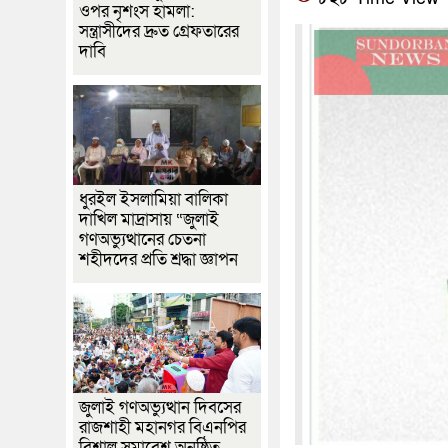
ওপর নৃশংস হামলা:
সন্ত্রাসীদের দ্রুত গ্রেফতারের
দাবি
ধুরইল ইসলামিয়া বালিকা
দাখিল মাদ্রাসায় “জুলাই
গণঅভ্যুত্থানের চেতনা
শহীদদের প্রতি শ্রদ্ধা জ্ঞাপন
জুলাই গণঅভ্যুত্থান দিবসের
রাজশাহী মহানগর বিএনপির
বিশাল সমাবেশ অনুষ্ঠিত