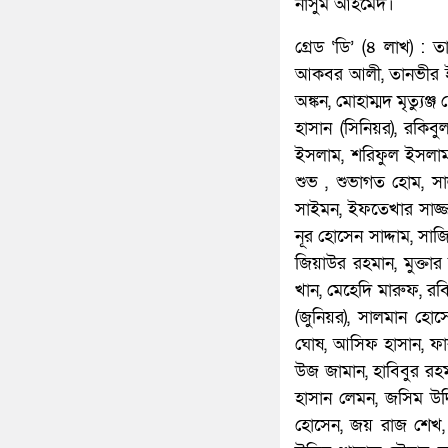
নাসুম আহমেদ।
গ্রেড ‘ডি’ (৪ লাখ) :
আকবর আলী, তানভীর ইস
অঙ্কন, মোহাম্মদ মৃত্যু
হাসান (সিনিয়র), রকিব
ইসলাম, শরিফুল ইসলাম,
শুভ , শুভাগত হোম, সা
সাইমন, ইফতেখার সাজ্জ
নূর হোসেন সাদ্দাম, সা
জিয়াউর রহমান, মুক্তা
খান, মেহেদি মারুফ, র
(জুনিয়র), সালমান হো
ঘোষ, আসিফ হাসান, ফা
উজ জামান, হাবিবুর রহম
হাসান লেমন, জসিম উদ্
হোসেন, জয় রাজ শেখ,