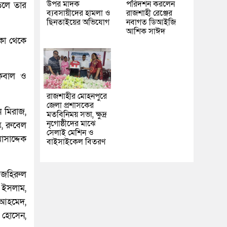
উপর মাদক
পরিদর্শন করলেন
পড়লে তার
ব্যবসায়ীদের হামলা ও
রাজশাহী রেঞ্জের
ছিনতাইয়ের অভিযোগ
নবাগত ডিআইজি
আশিক সাঈদ
কা থেকে
ইকবাল ও
রাজশাহীর মোহনপুরে
জেলা প্রশাসকের
ন মিরাজ,
মতবিনিময় সভা, ক্ষুদ্র
নৃগোষ্ঠীদের মাঝে
ত, রুবেল
সেলাই মেশিন ও
সাদ্দেক
বাইসাইকেল বিতরণ
, জহিরুল
ল ইসলাম,
 আহমেদ,
 হোসেন,