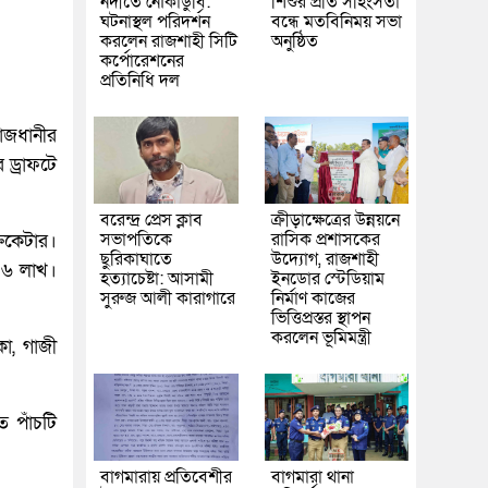
নদীতে নৌকাডুবি:
শিশুর প্রতি সহিংসতা
ঘটনাস্থল পরিদর্শন
বন্ধে মতবিনিময় সভা
করলেন রাজশাহী সিটি
অনুষ্ঠিত
কর্পোরেশনের
প্রতিনিধি দল
রাজধানীর
 ড্রাফটে
বরেন্দ্র প্রেস ক্লাব
ক্রীড়াক্ষেত্রের উন্নয়নে
সভাপতিকে
রাসিক প্রশাসকের
রিকেটার।
ছুরিকাঘাতে
উদ্যোগ, রাজশাহী
ক ৬ লাখ।
হত্যাচেষ্টা: আসামী
ইনডোর স্টেডিয়াম
সুরুজ আলী কারাগারে
নির্মাণ কাজের
ভিত্তিপ্রস্তর স্থাপন
করলেন ভূমিমন্ত্রী
কা, গাজী
 পাঁচটি
বাগমারায় প্রতিবেশীর
বাগমারা থানা