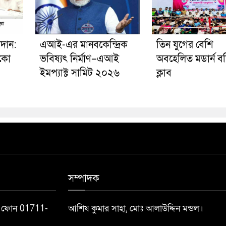
রদান:
এআই-এর মানবকেন্দ্রিক
তিন যুগের বেশি
োকো
ভবিষ্যৎ নির্মাণ–এআই
অবহেলিত মডার্ন বক্
ইমপ্যাক্ট সামিট ২০২৬
ক্লাব
সম্পাদক
ফিস ফোন 01711-
আশিষ কুমার সাহা, মোঃ আলাউদ্দিন মন্ডল।