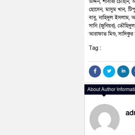
উদ্দিন, শাবাজ চৌহান,
হোসেন, মাসুম খান, টিপ
বাবু, নাহিদুল ইসলাম, 
সানি (জুনিয়র), তৌহিদু
আরাফাত মিশু, সাদিকুর
Tag :
About Author Informat
ad