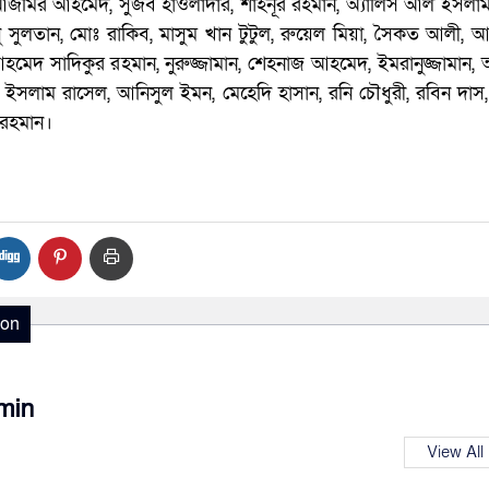
 আজমির আহমেদ, সুজব হাওলাদার, শাহনূর রহমান, অ্যালিস আল ইসলাম
ু সুলতান, মোঃ রাকিব, মাসুম খান টুটুল, রুয়েল মিয়া, সৈকত আলী, আ
আহমেদ সাদিকুর রহমান, নুরুজ্জামান, শেহনাজ আহমেদ, ইমরানুজ্জামান
ল ইসলাম রাসেল, আনিসুল ইমন, মেহেদি হাসান, রনি চৌধুরী, রবিন দাস
 রহমান।
ion
min
View All