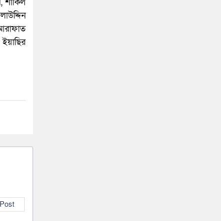
, শাকিল
লাউদ্দিন
, আরাফাত
, ইয়াছির
 Post