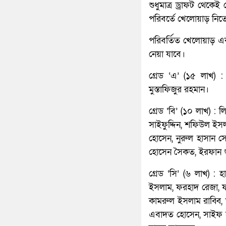
শুধুমাত্র ড্রাফট থেক
পরিবর্তে খেলোয়াড় নি
পরিবর্তিত খেলোয়াড় এক
নেয়া যাবে।
গ্রেড ‘এ’ (১৫ লাখ) 
মুস্তাফিজুর রহমান।
গ্রেড ‘বি’ (১০ লাখ) :
সাইফুদ্দিন, শফিউল ইস
হোসেন, নুরুল হাসান 
হোসেন সৈকত, ইরফান শু
গ্রেড ‘সি’ (৬ লাখ) :
ইসলাম, ফরহাদ রেজা, ফজ
কামরুল ইসলাম রাব্বি,
এবাদত হোসেন, সাইফ হ