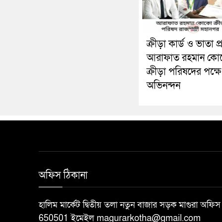
ক্রীড়া কার্ড ও ভাতা প্
আরাফাত রহমান ক
ক্রীড়া পরিষদের পক্ষে
অভিনন্দন
অফিস ঠিকানা
হালিম মার্কেট দ্বিতীয় তলা নতুন বাজার সড়ক মাগুরা অ
650501 ইমেইল magurarkotha@gmail.com