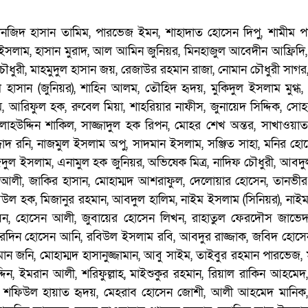
 তানজিদ হাসান তামিম, পারভেজ ইমন, শাহাদাত হোসেন দিপু, শামীম প
লাম, হাসান মুরাদ, আল আমিন জুনিয়র, মিনহাজুল আবেদীন আফ্রিদি, 
ঞ্জ চৌধুরী, মাহমুদুল হাসান জয়, রেজাউর রহমান রাজা, নোমান চৌধুরী সাগর
ুল হাসান (জুনিয়র), শাহিন আলম, তৌহিদ হৃদয়, মুকিদুল ইসলাম মুগ্ধ
 আরিফুল হক, রুবেল মিয়া, শাহরিয়ার নাফীস, জুনায়েদ সিদ্দিক, সোহর
লাহউদ্দিন শাকিল, সাজ্জাদুল হক রিপন, মোহর শেখ অন্তর, সাখাওয়া
াদ রনি, নাজমুল ইসলাম অপু, সাদমান ইসলাম, সঞ্জিত সাহা, মনির হো
জিদুল ইসলাম, এনামুল হক জুনিয়র, অভিষেক মিত্র, নাদিফ চৌধুরী, আবদ
র আলী, জাকির হাসান, মোহাম্মদ আশরাফুল, দেলোয়ার হোসেন, তানভীর
বিউল হক, মিজানুর রহমান, আবদুল হালিম, নাইম ইসলাম (সিনিয়র), না
সেন, হোসেন আলী, জুবায়ের হোসেন লিখন, রাহাতুল ফেরদৌস জাভেদ
রদিন হোসেন আনি, রবিউল ইসলাম রবি, আবদুর রাজ্জাক, জবিদ হোসেন
ান জনি, মোহাম্মদ হাসানুজ্জামান, আবু সাইম, তাইবুর রহমান পারভেজ, 
দিন, ইমরান আলী, শরিফুল্লাহ, মাইশুকুর রহমান, রিয়াল রাকিন আহমে
 শফিউল হায়াত হৃদয়, মেহরাব হোসেন জোশী, আলী আহমেদ মানিক,