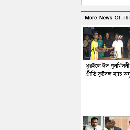
More News Of Thi
ধূরইলে ঈদ পুনর্মিলন
প্রীতি ফুটবল ম্যাচ অনু