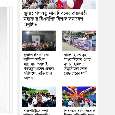
জুলাই গণঅভ্যুত্থান দিবসের রাজশাহী
মহানগর বিএনপির বিশাল সমাবেশ
অনুষ্ঠিত
ধুরইল ইসলামিয়া
রাজশাহীতে দুই
বালিকা দাখিল
সাংবাদিকের ওপর
মাদ্রাসায় “জুলাই
নৃশংস হামলা:
গণঅভ্যুত্থানের চেতনা
সন্ত্রাসীদের দ্রুত
শহীদদের প্রতি শ্রদ্ধা
গ্রেফতারের দাবি
জ্ঞাপন
রাজশাহীতে পদ্মা
শিবগঞ্জে বাল্যবিয়ে ও