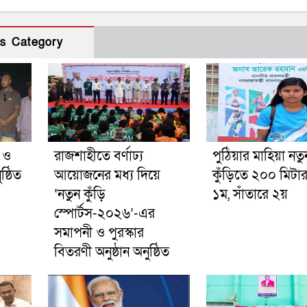
s Category
ী ও
রাজশাহীতে বর্ণাঢ্য
পুঠিয়ার মাহিয়া নতু
ষ্ঠিত
আয়োজনের মধ্য দিয়ে
কুঁড়িতে ২০০ মিটা
‘নতুন কুঁড়ি
১ম, সাঁতারে ২য়
স্পোর্টস-২০২৬’-এর
সমাপনী ও পুরস্কার
বিতরণী অনুষ্ঠান অনুষ্ঠিত