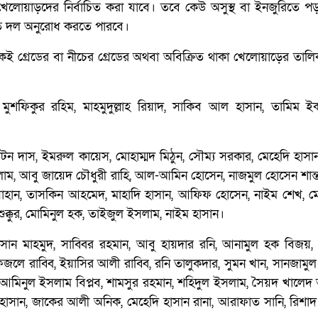
েই খেলোয়াড়দের নির্বাচিত করা যাবে। তবে কেউ অসুস্থ বা ইনজুরিতে 
তে দল অনুরোধ করতে পারবে।
ই গ্রেডের বা নীচের গ্রেডের অথবা অবিক্রিত থাকা খেলোয়াড়ের তালি
: মুশফিকুর রহিম, মাহমুদুল্লাহ রিয়াদ, সাকিব আল হাসান, তামিম 
 লিটন দাস, ইমরুল কায়েস, মোহাম্মদ মিঠুন, সৌম্য সরকার, মেহেদি হাসা
লাম, আবু জায়েদ চৌধুরী রাহি, আল-আমিন হোসেন, নাজমুল হোসেন শান্
সোহান, তাসকিন আহমেদ, মাহাদি হাসান, আফিফ হোসেন, নাইম শেখ, মো
ক্কুর, মোমিনুল হক, তাইজুল ইসলাম, নাইম হাসান।
 হাসান মাহমুদ, সাব্বির রহমান, আবু হায়দার রনি, আনামুল হক বিজয়
লে রাব্বি, ইয়াসির আলী রাব্বি, রনি তালুকদার, সুমন খান, সানজামু
 আমিনুল ইসলাম বিপ্লব, শামসুর রহমান, শহিদুল ইসলাম, সৈয়দ খালেদ
াসান, জাকের আলী অনিক, মেহেদি হাসান রানা, আরাফাত সানি, রিশাদ