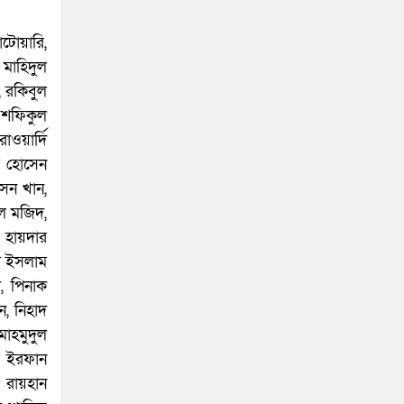
াটোয়ারি,
মাহিদুল
, রকিবুল
, শফিকুল
াওয়ার্দি
ত হোসেন
সেন খান,
ুল মজিদ,
 হায়দার
ইম ইসলাম
, পিনাক
, নিহাদ
মাহমুদুল
দ, ইরফান
 রায়হান