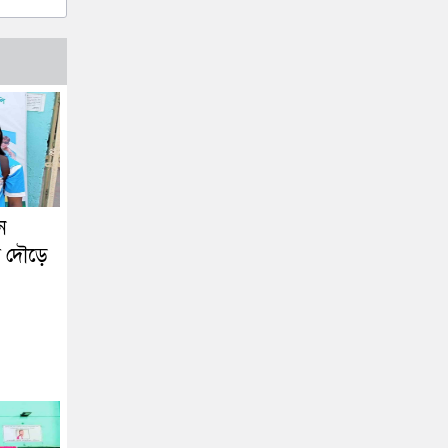
ন
র দৌড়ে