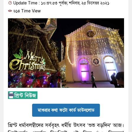
Update Time : ১০:৩৭:৫৩ পূর্বাহ্ন, শনিবার, ২৫ ডিসেম্বর ২০২১
৬১৪ Time View
মাগুরার কথা ফটো কার্ড ডাউনলোড
খ্রিস্ট ধর্মাবলম্বীদের সর্ববৃহৎ ধর্মীয় উৎসব ‘শুভ বড়দিন’ আজ।