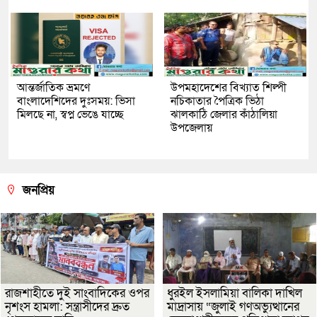
আন্তর্জাতিক ভ্রমণে
উপমহাদেশের বিখ্যাত শিল্পী
বাংলাদেশিদের দুঃসময়: ভিসা
নচিকাতার পৈত্রিক ভিঠা
মিলছে না, স্বপ্ন ভেঙে যাচ্ছে
ঝালকাঠি জেলার কাঁঠালিয়া
উপজেলায়
জনপ্রিয়
রাজশাহীতে দুই সাংবাদিকের ওপর
ধুরইল ইসলামিয়া বালিকা দাখিল
নৃশংস হামলা: সন্ত্রাসীদের দ্রুত
মাদ্রাসায় “জুলাই গণঅভ্যুত্থানের