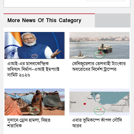
More News Of This Category
এআই-এর মানবকেন্দ্রিক
ভেনিজুয়েলার তেলবাহী ট্যাংকার
ভবিষ্যৎ নির্মাণ–এআই ইমপ্যাক্ট
অবরোধের নির্দেশ ট্রাম্পের
সামিট ২০২৬
সুদানে ড্রোন হামলা, নিহত
এবার ভূমিকম্পে কাঁপল সৌদি
শতাধিক
আরব