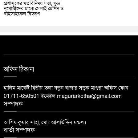
প্রশাসকের মতবিনিময় সভা, ক্ষুদ্র
নৃগোষ্ঠীদের মাঝে সেলাই মেশিন ও
বাইসাইকেল বিতরণ
অফিস ঠিকানা
হালিম মার্কেট দ্বিতীয় তলা নতুন বাজার সড়ক মাগুরা অফিস ফোন
01711-650501 ইমেইল magurarkotha@gmail.com
সম্পাদক
আশিষ কুমার সাহা, মোঃ আলাউদ্দিন মন্ডল।
বার্তা সম্পাদক