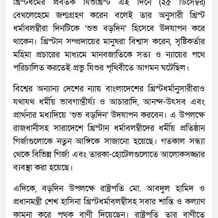
খ্রিস্টধর্মের প্রবর্তক যিশুখ্রিস্ট এই দিনে (২৫ ডিসেম্বর)
বেথলেহেমে জন্মগ্রহণ করেন বলেই তার অনুসারী খ্রিস্ট
ধর্মাবলম্বীরা দিনটিকে ‘শুভ বড়দিন’ হিসেবে উদযাপন করে
থাকেন। খ্রিস্টান সম্প্রদায়ের মানুষরা বিশ্বাস করেন, সৃষ্টিকর্তার
মহিমা প্রচারের মাধ্যমে মানবজাতিকে সত্য ও ন্যায়ের পথে
পরিচালিত করতেই প্রভু যিশুর পৃথিবীতে আগমন ঘটেছিল।
বিশ্বের অন্যান্য দেশের ন্যায় বাংলাদেশের খ্রিস্টধর্মানুসারীরাও
যথাযথ ধর্মীয় ভাবগাম্ভীর্য্য ও আচারাদি, আনন্দ-উৎসব এবং
প্রার্থনার মধ্যদিয়ে ‘শুভ বড়দিন’ উদযাপন করবেন। এ উপলক্ষে
রাজধানীসহ সারাদেশে খ্রিস্টান ধর্মাবলম্বীদের ধর্মীয় প্রতিষ্ঠান
গির্জাগুলোকে নতুন আঙ্গিকে সাজানো হয়েছে। গতকাল সন্ধ্যা
থেকে বিভিন্ন গির্জা এবং তারকা-হোটেলগুলোতে আলোকসজ্জার
ব্যবস্থা করা হয়েছে।
এদিকে, বড়দিন উপলক্ষে রাষ্ট্রপতি মো. আবদুল হামিদ ও
প্রধানমন্ত্রী শেখ হাসিনা খ্রিস্টধর্মাবলম্বীসহ সবার শান্তি ও কল্যাণ
কামনা করে পৃথক বাণী দিয়েছেন। রাষ্ট্রপতি তার বাণীতে