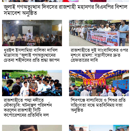
জুলাই গণঅভ্যুত্থান দিবসের রাজশাহী মহানগর বিএনপির বিশাল
সমাবেশ অনুষ্ঠিত
ধুরইল ইসলামিয়া বালিকা দাখিল
রাজশাহীতে দুই সাংবাদিকের ওপর
মাদ্রাসায় “জুলাই গণঅভ্যুত্থানের
নৃশংস হামলা: সন্ত্রাসীদের দ্রুত
চেতনা শহীদদের প্রতি শ্রদ্ধা জ্ঞাপন
গ্রেফতারের দাবি
রাজশাহীতে পদ্মা নদীতে
শিবগঞ্জে বাল্যবিয়ে ও শিশুর প্রতি
নৌকাডুবি: ঘটনাস্থল পরিদর্শন
সহিংসতা বন্ধে মতবিনিময় সভা
করলেন রাজশাহী সিটি
অনুষ্ঠিত
কর্পোরেশনের প্রতিনিধি দল