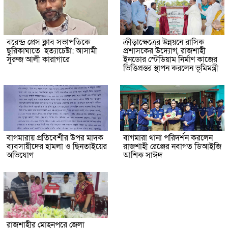
বরেন্দ্র প্রেস ক্লাব সভাপতিকে
ক্রীড়াক্ষেত্রের উন্নয়নে রাসিক
ছুরিকাঘাতে হত্যাচেষ্টা: আসামী
প্রশাসকের উদ্যোগ, রাজশাহী
সুরুজ আলী কারাগারে
ইনডোর স্টেডিয়াম নির্মাণ কাজের
ভিত্তিপ্রস্তর স্থাপন করলেন ভূমিমন্ত্রী
বাগমারায় প্রতিবেশীর উপর মাদক
বাগমারা থানা পরিদর্শন করলেন
ব্যবসায়ীদের হামলা ও ছিনতাইয়ের
রাজশাহী রেঞ্জের নবাগত ডিআইজি
অভিযোগ
আশিক সাঈদ
রাজশাহীর মোহনপুরে জেলা