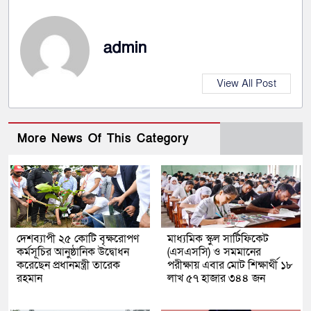
admin
View All Post
More News Of This Category
দেশব্যাপী ২৫ কোটি বৃক্ষরোপণ
মাধ্যমিক স্কুল সার্টিফিকেট
কর্মসূচির আনুষ্ঠানিক উদ্বোধন
(এসএসসি) ও সমমানের
করেছেন প্রধানমন্ত্রী তারেক
পরীক্ষায় এবার মোট শিক্ষার্থী ১৮
রহমান
লাখ ৫৭ হাজার ৩৪৪ জন