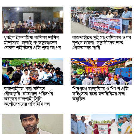
ধুরইল ইসলামিয়া বালিকা দাখিল
রাজশাহীতে দুই সাংবাদিকের ওপর
মাদ্রাসায় “জুলাই গণঅভ্যুত্থানের
নৃশংস হামলা: সন্ত্রাসীদের দ্রুত
চেতনা শহীদদের প্রতি শ্রদ্ধা জ্ঞাপন
গ্রেফতারের দাবি
রাজশাহীতে পদ্মা নদীতে
শিবগঞ্জে বাল্যবিয়ে ও শিশুর প্রতি
নৌকাডুবি: ঘটনাস্থল পরিদর্শন
সহিংসতা বন্ধে মতবিনিময় সভা
করলেন রাজশাহী সিটি
অনুষ্ঠিত
কর্পোরেশনের প্রতিনিধি দল