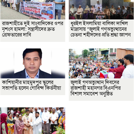
রাজশাহীতে দুই সাংবাদিকের ওপর
ধুরইল ইসলামিয়া বালিকা দাখিল
নৃশংস হামলা: সন্ত্রাসীদের দ্রুত
মাদ্রাসায় “জুলাই গণঅভ্যুত্থানের
গ্রেফতারের দাবি
চেতনা শহীদদের প্রতি শ্রদ্ধা জ্ঞাপন
কাশিয়ানীর মাহমুদপুর স্কুলের
জুলাই গণঅভ্যুত্থান দিবসের
সভাপতি হলেন গোবিন্দ কির্ত্তনীয়া
রাজশাহী মহানগর বিএনপির
বিশাল সমাবেশ অনুষ্ঠিত