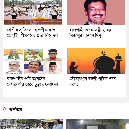
জাতীয় স্মৃতিসৌধে স্পীকার ও
রাজশাহী থেকে মন্ত্রী হচ্ছেন
ডেপুটি স্পীকারের শ্রদ্ধা নিবেদন
মিজানুর রহমান মিনু
রাজশাহীর ৬টি আসনের
সৌভাগ্যের রজনী পবিত্র শবে
বেসরকারি ভাবে চূড়ান্ত ফলাফল
বরাত
জনপ্রিয়