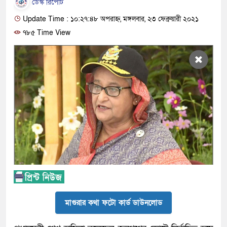
ডেস্ক রিপোর্ট
Update Time : ১০:২৭:৪৮ অপরাহ্ন, মঙ্গলবার, ২৩ ফেব্রুয়ারী ২০২১
৭৮৫ Time View
মাগুরার কথা ফটো কার্ড ডাউনলোড