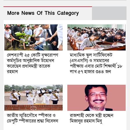
More News Of This Category
দেশব্যাপী ২৫ কোটি বৃক্ষরোপণ
মাধ্যমিক স্কুল সার্টিফিকেট
কর্মসূচির আনুষ্ঠানিক উদ্বোধন
(এসএসসি) ও সমমানের
করেছেন প্রধানমন্ত্রী তারেক
পরীক্ষায় এবার মোট শিক্ষার্থী ১৮
রহমান
লাখ ৫৭ হাজার ৩৪৪ জন
জাতীয় স্মৃতিসৌধে স্পীকার ও
রাজশাহী থেকে মন্ত্রী হচ্ছেন
ডেপুটি স্পীকারের শ্রদ্ধা নিবেদন
মিজানুর রহমান মিনু