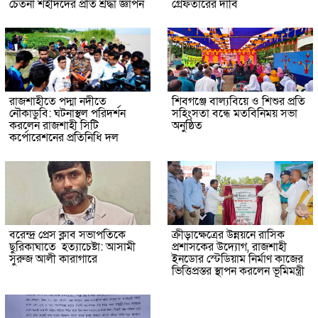
চেতনা শহীদদের প্রতি শ্রদ্ধা জ্ঞাপন
গ্রেফতারের দাবি
রাজশাহীতে পদ্মা নদীতে
শিবগঞ্জে বাল্যবিয়ে ও শিশুর প্রতি
নৌকাডুবি: ঘটনাস্থল পরিদর্শন
সহিংসতা বন্ধে মতবিনিময় সভা
করলেন রাজশাহী সিটি
অনুষ্ঠিত
কর্পোরেশনের প্রতিনিধি দল
বরেন্দ্র প্রেস ক্লাব সভাপতিকে
ক্রীড়াক্ষেত্রের উন্নয়নে রাসিক
ছুরিকাঘাতে হত্যাচেষ্টা: আসামী
প্রশাসকের উদ্যোগ, রাজশাহী
সুরুজ আলী কারাগারে
ইনডোর স্টেডিয়াম নির্মাণ কাজের
ভিত্তিপ্রস্তর স্থাপন করলেন ভূমিমন্ত্রী