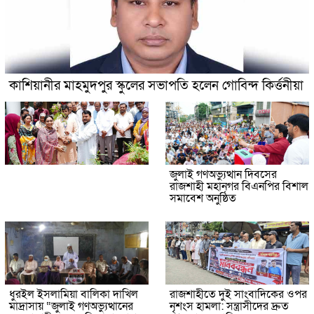
কাশিয়ানীর মাহমুদপুর স্কুলের সভাপতি হলেন গোবিন্দ কির্ত্তনীয়া
জুলাই গণঅভ্যুত্থান দিবসের
রাজশাহী মহানগর বিএনপির বিশাল
সমাবেশ অনুষ্ঠিত
ধুরইল ইসলামিয়া বালিকা দাখিল
রাজশাহীতে দুই সাংবাদিকের ওপর
মাদ্রাসায় “জুলাই গণঅভ্যুত্থানের
নৃশংস হামলা: সন্ত্রাসীদের দ্রুত