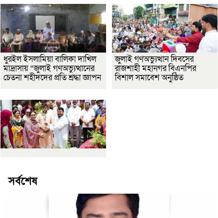
ধুরইল ইসলামিয়া বালিকা দাখিল
জুলাই গণঅভ্যুত্থান দিবসের
মাদ্রাসায় “জুলাই গণঅভ্যুত্থানের
রাজশাহী মহানগর বিএনপির
চেতনা শহীদদের প্রতি শ্রদ্ধা জ্ঞাপন
বিশাল সমাবেশ অনুষ্ঠিত
সর্বশেষ