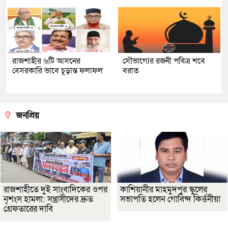
রাজশাহীর ৬টি আসনের
সৌভাগ্যের রজনী পবিত্র শবে
বেসরকারি ভাবে চূড়ান্ত ফলাফল
বরাত
জনপ্রিয়
রাজশাহীতে দুই সাংবাদিকের ওপর
কাশিয়ানীর মাহমুদপুর স্কুলের
নৃশংস হামলা: সন্ত্রাসীদের দ্রুত
সভাপতি হলেন গোবিন্দ কির্ত্তনীয়া
গ্রেফতারের দাবি