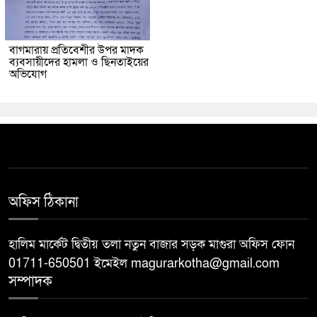
বাগমারায় প্রতিবেশীর উপর মাদক
ব্যবসায়ীদের হামলা ও ছিনতাইয়ের
অভিযোগ
অফিস ঠিকানা
হালিম মার্কেট দ্বিতীয় তলা নতুন বাজার সড়ক মাগুরা অফিস ফোন
01711-650501 ইমেইল magurarkotha@gmail.com
সম্পাদক