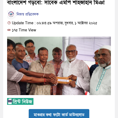
বাংলাদেশ গড়বো: সাবেক এমপি শাহজাহান মিঞা
নিজস্ব প্রতিবেদক
Update Time : ০৬:৪৩:৫৯ অপরাহ্ন, বুধবার, ১ অক্টোবর ২০২৫
১৭৫ Time View
মাগুরার কথা ফটো কার্ড ডাউনলোড