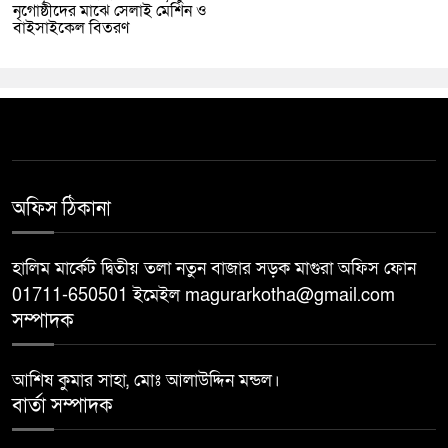
নৃগোষ্ঠীদের মাঝে সেলাই মেশিন ও
বাইসাইকেল বিতরণ
অফিস ঠিকানা
হালিম মার্কেট দ্বিতীয় তলা নতুন বাজার সড়ক মাগুরা অফিস ফোন
01711-650501 ইমেইল magurarkotha@gmail.com
সম্পাদক
আশিষ কুমার সাহা, মোঃ আলাউদ্দিন মন্ডল।
বার্তা সম্পাদক