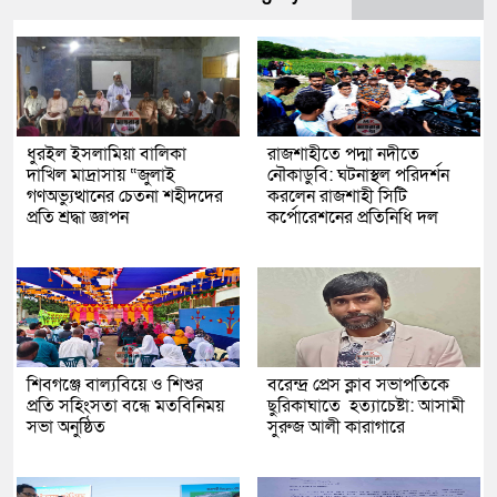
ধুরইল ইসলামিয়া বালিকা
রাজশাহীতে পদ্মা নদীতে
দাখিল মাদ্রাসায় “জুলাই
নৌকাডুবি: ঘটনাস্থল পরিদর্শন
গণঅভ্যুত্থানের চেতনা শহীদদের
করলেন রাজশাহী সিটি
প্রতি শ্রদ্ধা জ্ঞাপন
কর্পোরেশনের প্রতিনিধি দল
শিবগঞ্জে বাল্যবিয়ে ও শিশুর
বরেন্দ্র প্রেস ক্লাব সভাপতিকে
প্রতি সহিংসতা বন্ধে মতবিনিময়
ছুরিকাঘাতে হত্যাচেষ্টা: আসামী
সভা অনুষ্ঠিত
সুরুজ আলী কারাগারে