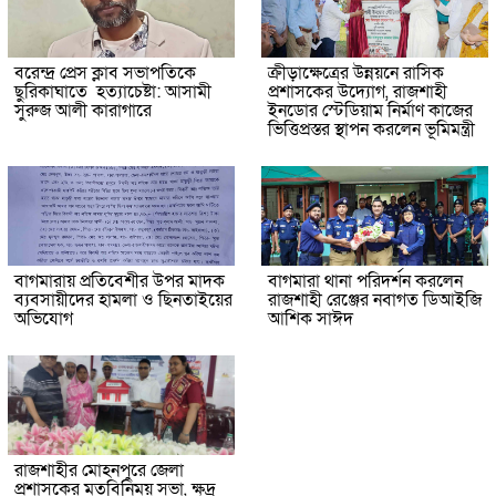
বরেন্দ্র প্রেস ক্লাব সভাপতিকে
ক্রীড়াক্ষেত্রের উন্নয়নে রাসিক
ছুরিকাঘাতে হত্যাচেষ্টা: আসামী
প্রশাসকের উদ্যোগ, রাজশাহী
সুরুজ আলী কারাগারে
ইনডোর স্টেডিয়াম নির্মাণ কাজের
ভিত্তিপ্রস্তর স্থাপন করলেন ভূমিমন্ত্রী
বাগমারায় প্রতিবেশীর উপর মাদক
বাগমারা থানা পরিদর্শন করলেন
ব্যবসায়ীদের হামলা ও ছিনতাইয়ের
রাজশাহী রেঞ্জের নবাগত ডিআইজি
অভিযোগ
আশিক সাঈদ
রাজশাহীর মোহনপুরে জেলা
প্রশাসকের মতবিনিময় সভা, ক্ষুদ্র