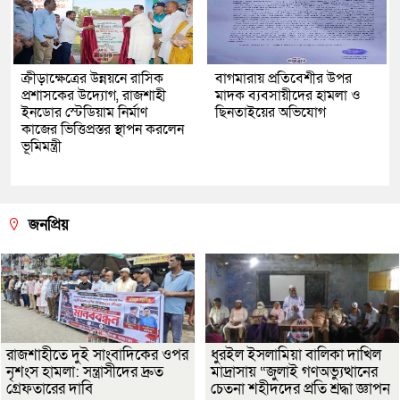
ক্রীড়াক্ষেত্রের উন্নয়নে রাসিক
বাগমারায় প্রতিবেশীর উপর
প্রশাসকের উদ্যোগ, রাজশাহী
মাদক ব্যবসায়ীদের হামলা ও
ইনডোর স্টেডিয়াম নির্মাণ
ছিনতাইয়ের অভিযোগ
কাজের ভিত্তিপ্রস্তর স্থাপন করলেন
ভূমিমন্ত্রী
জনপ্রিয়
রাজশাহীতে দুই সাংবাদিকের ওপর
ধুরইল ইসলামিয়া বালিকা দাখিল
নৃশংস হামলা: সন্ত্রাসীদের দ্রুত
মাদ্রাসায় “জুলাই গণঅভ্যুত্থানের
গ্রেফতারের দাবি
চেতনা শহীদদের প্রতি শ্রদ্ধা জ্ঞাপন