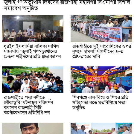
জুলাই গণঅভ্যুত্থান দিবসের রাজশাহী মহানগর বিএনপির বিশাল
সমাবেশ অনুষ্ঠিত
ধুরইল ইসলামিয়া বালিকা দাখিল
রাজশাহীতে দুই সাংবাদিকের ওপর
মাদ্রাসায় “জুলাই গণঅভ্যুত্থানের
নৃশংস হামলা: সন্ত্রাসীদের দ্রুত
চেতনা শহীদদের প্রতি শ্রদ্ধা জ্ঞাপন
গ্রেফতারের দাবি
রাজশাহীতে পদ্মা নদীতে
শিবগঞ্জে বাল্যবিয়ে ও শিশুর প্রতি
নৌকাডুবি: ঘটনাস্থল পরিদর্শন
সহিংসতা বন্ধে মতবিনিময় সভা
করলেন রাজশাহী সিটি
অনুষ্ঠিত
কর্পোরেশনের প্রতিনিধি দল