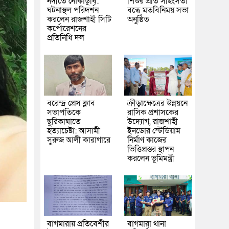
নদীতে নৌকাডুবি:
শিশুর প্রতি সহিংসতা
ঘটনাস্থল পরিদর্শন
বন্ধে মতবিনিময় সভা
করলেন রাজশাহী সিটি
অনুষ্ঠিত
কর্পোরেশনের
প্রতিনিধি দল
বরেন্দ্র প্রেস ক্লাব
ক্রীড়াক্ষেত্রের উন্নয়নে
সভাপতিকে
রাসিক প্রশাসকের
ছুরিকাঘাতে
উদ্যোগ, রাজশাহী
হত্যাচেষ্টা: আসামী
ইনডোর স্টেডিয়াম
সুরুজ আলী কারাগারে
নির্মাণ কাজের
ভিত্তিপ্রস্তর স্থাপন
করলেন ভূমিমন্ত্রী
বাগমারায় প্রতিবেশীর
বাগমারা থানা