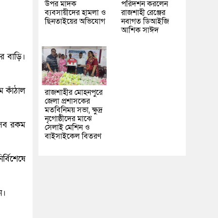
উপর মাদক
পরিদর্শন করলেন
ব্যবসায়ীদের হামলা ও
রাজশাহী রেঞ্জের
ছিনতাইয়ের অভিযোগ
নবাগত ডিআইজি
আশিক সাঈদ
র বাড়ি।
ম কাঁঠাল
রাজশাহীর মোহনপুরে
জেলা প্রশাসকের
মতবিনিময় সভা, ক্ষুদ্র
নৃগোষ্ঠীদের মাঝে
 সব রকম
সেলাই মেশিন ও
বাইসাইকেল বিতরণ
র্বিশেষে
ন।