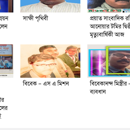
্নয়ন
সাক্ষী পৃথিবী
প্রয়াত সাংবাদিক 
েলেন
আনোয়ার টমির দ্বি
মৃত্যুবার্ষিকী আজ
বিবেক – এস এ মিশন
বিবেকানন্দ মিস্ত্রীর 
ব্যবধান
ীর
িলের
ই