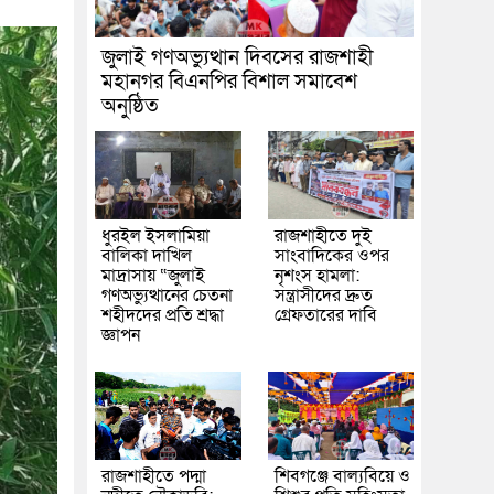
জুলাই গণঅভ্যুত্থান দিবসের রাজশাহী
মহানগর বিএনপির বিশাল সমাবেশ
অনুষ্ঠিত
ধুরইল ইসলামিয়া
রাজশাহীতে দুই
বালিকা দাখিল
সাংবাদিকের ওপর
মাদ্রাসায় “জুলাই
নৃশংস হামলা:
গণঅভ্যুত্থানের চেতনা
সন্ত্রাসীদের দ্রুত
শহীদদের প্রতি শ্রদ্ধা
গ্রেফতারের দাবি
জ্ঞাপন
রাজশাহীতে পদ্মা
শিবগঞ্জে বাল্যবিয়ে ও