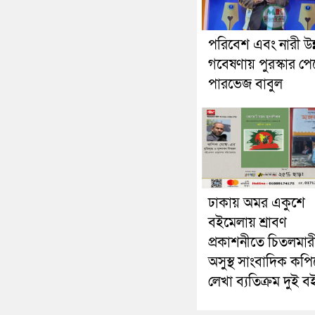
পরিবেশ এবং নারী উন
গবেষণায় পুরস্কার প
পারভেজ বাবুল
ঢাকায় অমর একুশে
বইমেলায় শ্রাবণ
প্রকাশনীতে চিতলমার
অসুস্থ সাংবাদিক কপ
লেখা ব্যতিক্রম দুই ব