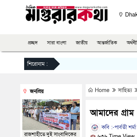
Dha
প্রচ্ছদ
সারা বাংলা
জাতীয়
আন্তর্জাতিক
অর্থন
শিরোনাম :
Home
সাহিত্য
জনপ্রিয়
আমাদের গ্রাম
কবি :-পার্বতী শর্মা
রাজশাহীতে দুই সাংবাদিকের
৬৩৬ Time View