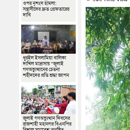
ওপর নৃশংস হামলা:
সন্ত্রাসীদের দ্রুত গ্রেফতারের
দাবি
ধুরইল ইসলামিয়া বালিকা
দাখিল মাদ্রাসায় “জুলাই
গণঅভ্যুত্থানের চেতনা
শহীদদের প্রতি শ্রদ্ধা জ্ঞাপন
জুলাই গণঅভ্যুত্থান দিবসের
রাজশাহী মহানগর বিএনপির
বিশাল সমাবেশ অনুষ্ঠিত