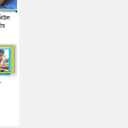
রবিউল
তীয়
–