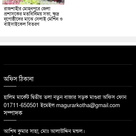
রাজশাহীর মোহনপুরে জেলা
প্রশাসকের মতবিনিময় সভা, ক্ষুদ্র
নৃগোষ্ঠীদের মাঝে সেলাই মেশিন ও
বাইসাইকেল বিতরণ
অফিস ঠিকানা
হালিম মার্কেট দ্বিতীয় তলা নতুন বাজার সড়ক মাগুরা অফিস ফোন
01711-650501 ইমেইল magurarkotha@gmail.com
সম্পাদক
আশিষ কুমার সাহা, মোঃ আলাউদ্দিন মন্ডল।