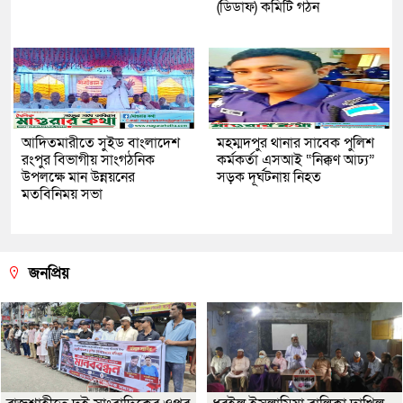
(ডিডাফ) কমিটি গঠন
আদিতমারীতে সুইড বাংলাদেশ
মহম্মদপুর থানার সাবেক পুলিশ
রংপুর বিভাগীয় সাংগঠনিক
কর্মকর্তা এসআই “নিক্কণ আঢ্য”
উপলক্ষে মান উন্নয়নের
সড়ক দূর্ঘটনায় নিহত
মতবিনিময় সভা
জনপ্রিয়