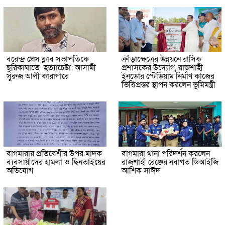
বরেন্দ্র প্রেস ক্লাব সভাপতিকে
ক্রীড়াক্ষেত্রের উন্নয়নে রাসিক
ছুরিকাঘাতে হত্যাচেষ্টা: আসামী
প্রশাসকের উদ্যোগ, রাজশাহী
সুরুজ আলী কারাগারে
ইনডোর স্টেডিয়াম নির্মাণ কাজের
ভিত্তিপ্রস্তর স্থাপন করলেন ভূমিমন্ত্রী
বাগমারায় প্রতিবেশীর উপর মাদক
বাগমারা থানা পরিদর্শন করলেন
ব্যবসায়ীদের হামলা ও ছিনতাইয়ের
রাজশাহী রেঞ্জের নবাগত ডিআইজি
অভিযোগ
আশিক সাঈদ