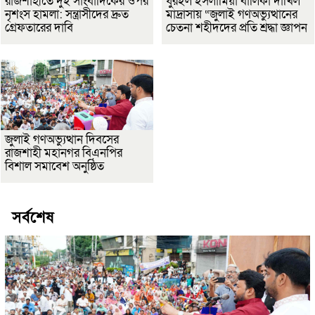
রাজশাহীতে দুই সাংবাদিকের ওপর
ধুরইল ইসলামিয়া বালিকা দাখিল
নৃশংস হামলা: সন্ত্রাসীদের দ্রুত
মাদ্রাসায় “জুলাই গণঅভ্যুত্থানের
গ্রেফতারের দাবি
চেতনা শহীদদের প্রতি শ্রদ্ধা জ্ঞাপন
জুলাই গণঅভ্যুত্থান দিবসের
রাজশাহী মহানগর বিএনপির
বিশাল সমাবেশ অনুষ্ঠিত
সর্বশেষ