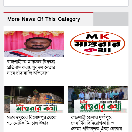
More News Of This Category
রাজশাহীতে মাদকের বিরুদ্ধে
প্রতিবাদ করায় যুবদল নেতার
নামে চাঁদাবাজি অভিযোগ
মহম্মদপুরের বিনোদপুর থেকে
রাজশাহী জেলার দুর্গাপুরে
৭৮ মেট্রিক টন চাল উদ্ধার
ডেসটিনি বিনিয়োগকারী ও
ক্রেতা-পরিবেশক ঐক্য ফোরাম