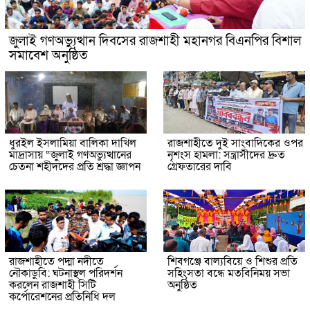
জুলাই গণঅভ্যুত্থান দিবসের রাজশাহী মহানগর বিএনপির বিশাল
সমাবেশ অনুষ্ঠিত
ধুরইল ইসলামিয়া বালিকা দাখিল
রাজশাহীতে দুই সাংবাদিকের ওপর
মাদ্রাসায় “জুলাই গণঅভ্যুত্থানের
নৃশংস হামলা: সন্ত্রাসীদের দ্রুত
চেতনা শহীদদের প্রতি শ্রদ্ধা জ্ঞাপন
গ্রেফতারের দাবি
রাজশাহীতে পদ্মা নদীতে
শিবগঞ্জে বাল্যবিয়ে ও শিশুর প্রতি
নৌকাডুবি: ঘটনাস্থল পরিদর্শন
সহিংসতা বন্ধে মতবিনিময় সভা
করলেন রাজশাহী সিটি
অনুষ্ঠিত
কর্পোরেশনের প্রতিনিধি দল