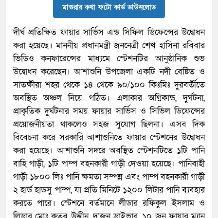
মাগুরার কথা ফটো কার্ড ডাউনলোড
দীর্ঘ প্রতিক্ষিত ফায়ার সার্ভিস এন্ড সিফিল ডিফেন্সের উদ্বোধন
করা হয়েছে। মাননীয় প্রধানমন্ত্রী জননেত্রী শেখ হাসিনা রবিবার
ভিডিও কনফারেন্সের মাধ্যমে স্টেশনটির আনুষ্ঠানিক শুভ
উদ্বোধন করেছেন। আশাশুনি উপজেলা একটি নদী বেষ্টিত ও
সাতক্ষীরা শহর থেকে ১৪ থেকে ৯০/১০০ কিঃমিঃ দুরবর্তীতে
অবস্থিত অঞ্চল নিয়ে গঠিত। এলাকার অগ্নিকান্ড, দুর্ঘটনা,
প্রাকৃতিক দুর্ঘটনার সময় ফায়ার সার্ভিস ও সিভিল ডিফেন্সের
প্রয়োজনীয়তা থাকলেও সহজ সুযোগ ছিলনা। এসব দিক
বিবেচনা করে সরকারি আশাশুনিতে ফায়ার স্টেশনের উদ্বোধন
করা হয়েছে। আশাশুনি সদরে অবস্থিত স্টেশনটিতে ১টি পানি
বাহি গাড়ী, ১টি পাম্প বহনকারী গাড়ী দেওয়া হয়েছে। পানিবাহী
গাড়ী ১৮০০ লিঃ পানি ক্ষমতা সম্পন্ন এবং পাম্প বহনকারী গাড়ী
২ হার্ড হাডসু পাম্প, যা প্রতি মিনিটে ১২০০ লিটার পানি ব্যবহার
করতে পারে। স্টেশনে বর্তমানে লীডার রফিকুল ইসলাম ও
লিডার মোঃ কুতুব উদ্দীন, দু’জন ড্রাইভার, ১০ জন ফায়ার ম্যান