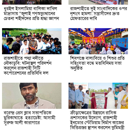
ধুরইল ইসলামিয়া বালিকা দাখিল
রাজশাহীতে দুই সাংবাদিকের ওপর
মাদ্রাসায় “জুলাই গণঅভ্যুত্থানের
নৃশংস হামলা: সন্ত্রাসীদের দ্রুত
চেতনা শহীদদের প্রতি শ্রদ্ধা জ্ঞাপন
গ্রেফতারের দাবি
রাজশাহীতে পদ্মা নদীতে
শিবগঞ্জে বাল্যবিয়ে ও শিশুর প্রতি
নৌকাডুবি: ঘটনাস্থল পরিদর্শন
সহিংসতা বন্ধে মতবিনিময় সভা
করলেন রাজশাহী সিটি
অনুষ্ঠিত
কর্পোরেশনের প্রতিনিধি দল
বরেন্দ্র প্রেস ক্লাব সভাপতিকে
ক্রীড়াক্ষেত্রের উন্নয়নে রাসিক
ছুরিকাঘাতে হত্যাচেষ্টা: আসামী
প্রশাসকের উদ্যোগ, রাজশাহী
সুরুজ আলী কারাগারে
ইনডোর স্টেডিয়াম নির্মাণ কাজের
ভিত্তিপ্রস্তর স্থাপন করলেন ভূমিমন্ত্রী