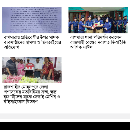
বাগমারায় প্রতিবেশীর উপর মাদক
বাগমারা থানা পরিদর্শন করলেন
ব্যবসায়ীদের হামলা ও ছিনতাইয়ের
রাজশাহী রেঞ্জের নবাগত ডিআইজি
অভিযোগ
আশিক সাঈদ
রাজশাহীর মোহনপুরে জেলা
প্রশাসকের মতবিনিময় সভা, ক্ষুদ্র
নৃগোষ্ঠীদের মাঝে সেলাই মেশিন ও
বাইসাইকেল বিতরণ