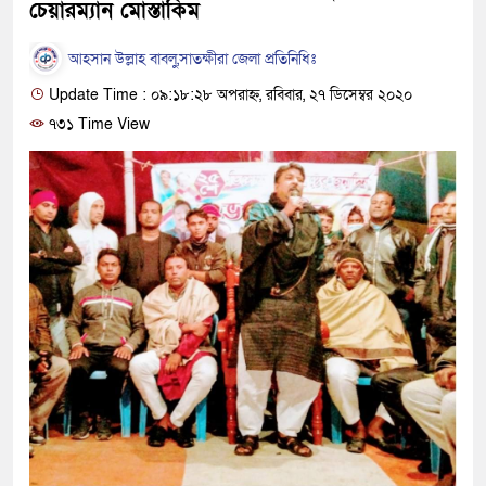
চেয়ারম্যান মোস্তাকিম
আহসান উল্লাহ বাবলু,সাতক্ষীরা জেলা প্রতিনিধিঃ
Update Time : ০৯:১৮:২৮ অপরাহ্ন, রবিবার, ২৭ ডিসেম্বর ২০২০
৭৩১ Time View