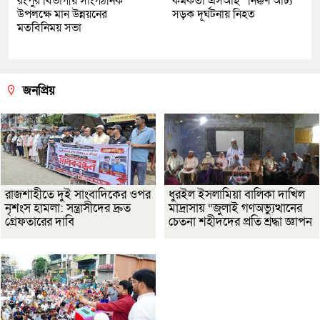
রংপুর বিভাগীয় সাংগঠনিক
কর্মকর্তা এসআই “নিক্কণ আঢ্য”
উপলক্ষে মান উন্নয়নের
সড়ক দূর্ঘটনায় নিহত
মতবিনিময় সভা
জনপ্রিয়
রাজশাহীতে দুই সাংবাদিকের ওপর
ধুরইল ইসলামিয়া বালিকা দাখিল
নৃশংস হামলা: সন্ত্রাসীদের দ্রুত
মাদ্রাসায় “জুলাই গণঅভ্যুত্থানের
গ্রেফতারের দাবি
চেতনা শহীদদের প্রতি শ্রদ্ধা জ্ঞাপন