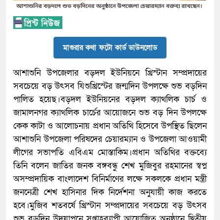
মাগুরার কথা ফটো কার্ড ডাউনলোড
আশাশুনি উপজেলার বড়দল ইউনিয়নে খ্রিস্টান সম্প্রদায়ের
সবচেয়ে বড় উৎসব যিশুখ্রিস্টের জন্মদিন উপলক্ষে শুভ বড়দিন
পালিত হয়েছ।বড়দল ইউনিয়নের বড়দল ক্যাথলিক চার্চ ও
জামালনগর ক্যাথলিক চার্চের আয়োজনে শুভ বড় দিন উপলক্ষে
কেক কাটা ও আলোচনায় প্রধান অতিথি হিসেবে উপস্থিত ছিলেন
আশাশুনি উপজেলা পরিষদের চেয়ারম্যান ও উপজেলা আওয়ামী
লীগের সভাপতি এবিএম মোস্তাকিম।প্রধান অতিথির বক্তব্যে
তিনি বলেন জাতির জনক বঙ্গবন্ধু শেখ মুজিবুর রহমানের স্বপ্ন
অসম্প্রদায়িক বাংলাদেশ বিনির্মাণের লক্ষে সকলকে প্রধান মন্ত্রী
জননেত্রী শেখ হাসিনার দিক নির্দেশনা অনুযায়ী কাজ করতে
হবে।মুজিব শতবর্ষে খ্রিস্টান সম্প্রদায়ের সবচেয়ে বড় উৎসব
শুভ বড়দিন উদযাপনে সপ্তাহব্যাপী আয়োজিত অনুষ্ঠানে দ্বিতীয়