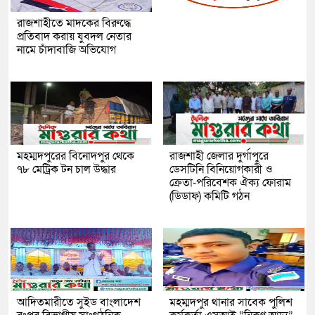
রাজশাহীতে মাদকের বিরুদ্ধে
প্রতিবাদ করায় যুবদল নেতার
নামে চাঁদাবাজি অভিযোগ
মহম্মদপুরের বিনোদপুর থেকে
রাজশাহী জেলার দুর্গাপুরে
৭৮ মেট্রিক টন চাল উদ্ধার
ডেসটিনি বিনিয়োগকারী ও
ক্রেতা-পরিবেশক ঐক্য ফোরাম
(ডিডাফ) কমিটি গঠন
আদিতমারীতে সুইড বাংলাদেশ
মহম্মদপুর থানার সাবেক পুলিশ