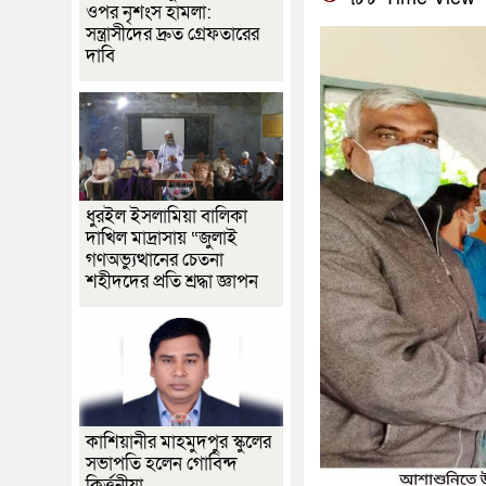
ওপর নৃশংস হামলা:
সন্ত্রাসীদের দ্রুত গ্রেফতারের
দাবি
ধুরইল ইসলামিয়া বালিকা
দাখিল মাদ্রাসায় “জুলাই
গণঅভ্যুত্থানের চেতনা
শহীদদের প্রতি শ্রদ্ধা জ্ঞাপন
কাশিয়ানীর মাহমুদপুর স্কুলের
সভাপতি হলেন গোবিন্দ
কির্ত্তনীয়া