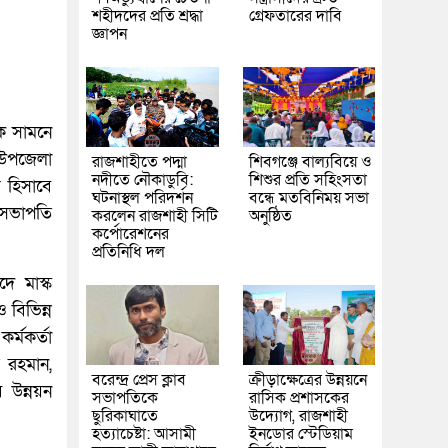
শহীদদের প্রতি শ্রদ্ধা
গ্রেফতারের দাবি
জ্ঞাপন
কে সামনে
 উপজেলা
রাজশাহীতে পদ্মা
শিবগঞ্জে বাল্যবিয়ে ও
নদীতে নৌকাডুবি:
শিশুর প্রতি সহিংসতা
 হিসাবে
ঘটনাস্থল পরিদর্শন
বন্ধে মতবিনিময় সভা
 সভাপতি
করলেন রাজশাহী সিটি
অনুষ্ঠিত
কর্পোরেশনের
প্রতিনিধি দল
ে মাস্ক
 বিভিন্ন
র্মকর্তা
র রহমান,
বরেন্দ্র প্রেস ক্লাব
ক্রীড়াক্ষেত্রের উন্নয়নে
উন্নয়ন
সভাপতিকে
রাসিক প্রশাসকের
ছুরিকাঘাতে
উদ্যোগ, রাজশাহী
হত্যাচেষ্টা: আসামী
ইনডোর স্টেডিয়াম