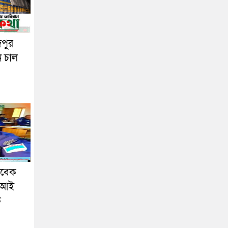
দপুর
ন চাল
াবেক
এসআই
ক