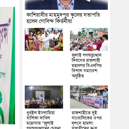
কাশিয়ানীর মাহমুদপুর স্কুলের সভাপতি
হলেন গোবিন্দ কির্ত্তনীয়া
জুলাই গণঅভ্যুত্থান
দিবসের রাজশাহী
মহানগর বিএনপির
বিশাল সমাবেশ
অনুষ্ঠিত
ধুরইল ইসলামিয়া
রাজশাহীতে দুই
বালিকা দাখিল
সাংবাদিকের ওপর
মাদ্রাসায় “জুলাই
নৃশংস হামলা:
গণঅভ্যুত্থানের চেতনা
সন্ত্রাসীদের দ্রুত