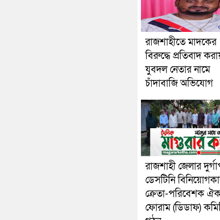
রাজশাহীতে মাদকের
বিরুদ্ধে প্রতিবাদ করা
যুবদল নেতার নামে
চাঁদাবাজি অভিযোগ
রাজশাহী জেলার দুর্গা
ডেসটিনি বিনিয়োগকা
ক্রেতা-পরিবেশক ঐক্
ফোরাম (ডিডাফ) কমি