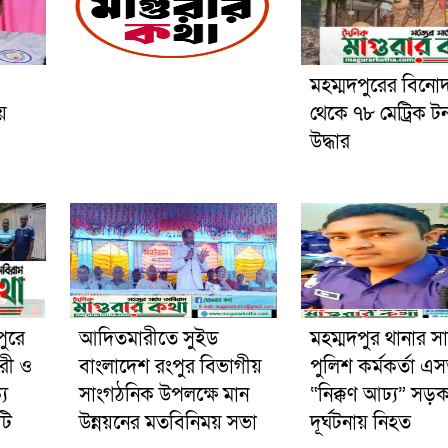
মহম্মদপুরের বিনো
য়
থেকে ৭৮ মেট্রিক ট
উদ্ধার
পুরে
আদিতমারীতে সুইড
মহম্মদপুর থানার স
রী ও
বাংলাদেশ রংপুর বিভাগীয়
পুলিশ কর্মকর্তা 
য
সাংগঠনিক উপলক্ষে মান
“নিক্কণ আঢ্য” সড়
টি
উন্নয়নের মতবিনিময় সভা
দূর্ঘটনায় নিহত