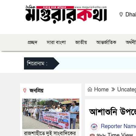
Dha
প্রচ্ছদ
সারা বাংলা
জাতীয়
আন্তর্জাতিক
অর্থন
শিরোনাম :
Home
Uncate
জনপ্রিয়
আশাশুনি উপজে
Reporter Nam
রাজশাহীতে দুই সাংবাদিকের
৭৮৮ Time View