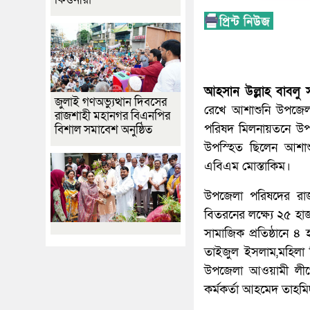
আহসান উল্লাহ বাবলু স
জুলাই গণঅভ্যুত্থান দিবসের
রেখে আশাশুনি উপজেল
রাজশাহী মহানগর বিএনপির
পরিষদ মিলনায়তনে উপ
বিশাল সমাবেশ অনুষ্ঠিত
উপস্হিত ছিলেন আশাশ
এবিএম মোস্তাকিম।
উপজেলা পরিষদের রাজ
বিতরনের লক্ষ্যে ২৫ হাজ
সামাজিক প্রতিষ্ঠানে ৪
তাইজুল ইসলাম,মহিলা ব
উপজেলা আওয়ামী লীগের
কর্মকর্তা আহমেদ তাহমিদ 