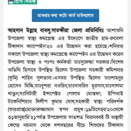
মাগুরার কথা ফটো কার্ড ডাউনলোড
আহসান উল্লাহ বাবলু,সাতক্ষীরা জেলা প্রতিনিধিঃ
আশাশুনি
উপজেলা স্বাস্থ্য কমপ্লেক্স এর উদ্যোগে জাতীয় হাম-রুবেলা
টিকাদান ক্যাম্পেইন’২০ এর উদ্বোধন করা হয়েছে।শনিবার
সকালে উপজেলা স্বাস্থ্য কমপ্লেক্সে ক্যাম্পেইন এর উদ্বোধন করেন
উপজেলা স্বাস্থ্য ও পঃপঃ কর্মকর্তা ডাঃসুদেষ্ণা সরকার।বিশেষ
অতিথি হিসাবে উপস্থিত ছিলেন উপজেলা সহকারী কমিশনার
(ভূমি) শাহিন সুলতানা।এসময় উপস্থিত ছিলেন ডাঃশাহনুর
হোসেন মিল্কি,ডাঃবুশরা নওরিন,ডাঃসাবরিন মুরসান,ডাঃসালমা
খাতুন,স্যানিটারী ইন্সপেক্টর গোলাম মোস্তফা, ইপিআই
ট্যাকনিশিয়ান দিলীপ কুমার ঘোষ,সহকারী স্বাস্থ্য পরিদর্শক
(ভারপ্রাপ্ত)মোক্তারুজ্জামান স্বপন প্রমুখ।১৯ডিসেম্বর’২০থেকে
৩১জানুয়ারি’২১পর্যন্ত উপজেলায় সাতশত বিরানব্বই টি অস্থায়ী
কেন্দ্রে নয়মাস থেকে দশবছরের নীচে শিশুদের টিকাদান