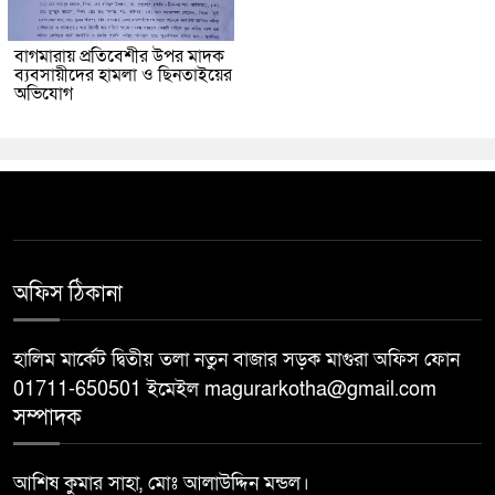
বাগমারায় প্রতিবেশীর উপর মাদক
ব্যবসায়ীদের হামলা ও ছিনতাইয়ের
অভিযোগ
অফিস ঠিকানা
হালিম মার্কেট দ্বিতীয় তলা নতুন বাজার সড়ক মাগুরা অফিস ফোন
01711-650501 ইমেইল magurarkotha@gmail.com
সম্পাদক
আশিষ কুমার সাহা, মোঃ আলাউদ্দিন মন্ডল।