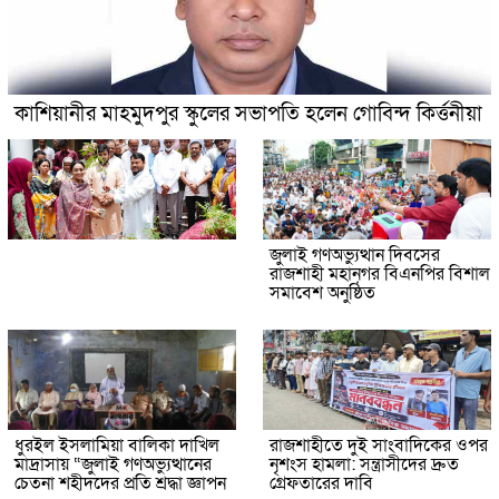
কাশিয়ানীর মাহমুদপুর স্কুলের সভাপতি হলেন গোবিন্দ কির্ত্তনীয়া
জুলাই গণঅভ্যুত্থান দিবসের
রাজশাহী মহানগর বিএনপির বিশাল
সমাবেশ অনুষ্ঠিত
ধুরইল ইসলামিয়া বালিকা দাখিল
রাজশাহীতে দুই সাংবাদিকের ওপর
মাদ্রাসায় “জুলাই গণঅভ্যুত্থানের
নৃশংস হামলা: সন্ত্রাসীদের দ্রুত
চেতনা শহীদদের প্রতি শ্রদ্ধা জ্ঞাপন
গ্রেফতারের দাবি