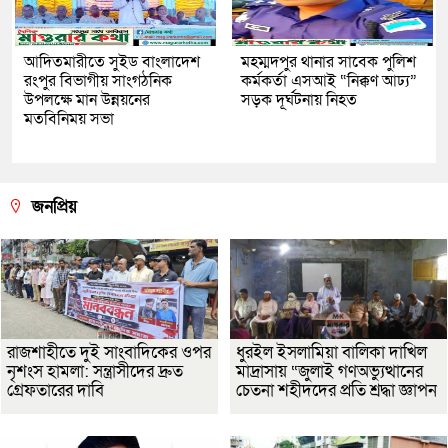
আদিতমারীতে সুইড বাংলাদেশ
মহম্মদপুর থানার সাবেক পুলিশ
রংপুর বিভাগীয় সাংগঠনিক
কর্মকর্তা এসআই “নিক্কণ আঢ্য”
উপলক্ষে মান উন্নয়নের
সড়ক দূর্ঘটনায় নিহত
মতবিনিময় সভা
জনপ্রিয়
রাজশাহীতে দুই সাংবাদিকের ওপর
ধুরইল ইসলামিয়া বালিকা দাখিল
নৃশংস হামলা: সন্ত্রাসীদের দ্রুত
মাদ্রাসায় “জুলাই গণঅভ্যুত্থানের
গ্রেফতারের দাবি
চেতনা শহীদদের প্রতি শ্রদ্ধা জ্ঞাপন