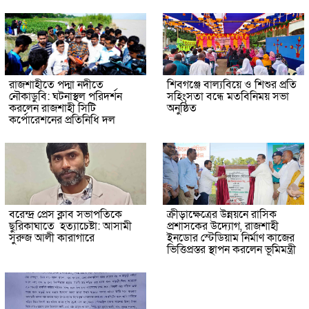
রাজশাহীতে পদ্মা নদীতে
শিবগঞ্জে বাল্যবিয়ে ও শিশুর প্রতি
নৌকাডুবি: ঘটনাস্থল পরিদর্শন
সহিংসতা বন্ধে মতবিনিময় সভা
করলেন রাজশাহী সিটি
অনুষ্ঠিত
কর্পোরেশনের প্রতিনিধি দল
বরেন্দ্র প্রেস ক্লাব সভাপতিকে
ক্রীড়াক্ষেত্রের উন্নয়নে রাসিক
ছুরিকাঘাতে হত্যাচেষ্টা: আসামী
প্রশাসকের উদ্যোগ, রাজশাহী
সুরুজ আলী কারাগারে
ইনডোর স্টেডিয়াম নির্মাণ কাজের
ভিত্তিপ্রস্তর স্থাপন করলেন ভূমিমন্ত্রী