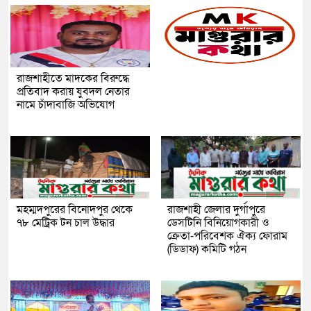
রাজশাহীতে মাদকের বিরুদ্ধে
প্রতিবাদ করায় যুবদল নেতার
নামে চাঁদাবাজি অভিযোগ
মহম্মদপুরের বিনোদপুর থেকে
রাজশাহী জেলার দুর্গাপুরে
৭৮ মেট্রিক টন চাল উদ্ধার
ডেসটিনি বিনিয়োগকারী ও
ক্রেতা-পরিবেশক ঐক্য ফোরাম
(ডিডাফ) কমিটি গঠন