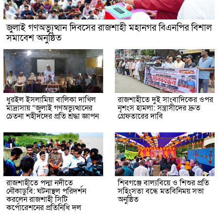
জুলাই গণঅভ্যুত্থান দিবসের রাজশাহী মহানগর বিএনপির বিশাল
সমাবেশ অনুষ্ঠিত
ধুরইল ইসলামিয়া বালিকা দাখিল
রাজশাহীতে দুই সাংবাদিকের ওপর
মাদ্রাসায় “জুলাই গণঅভ্যুত্থানের
নৃশংস হামলা: সন্ত্রাসীদের দ্রুত
চেতনা শহীদদের প্রতি শ্রদ্ধা জ্ঞাপন
গ্রেফতারের দাবি
রাজশাহীতে পদ্মা নদীতে
শিবগঞ্জে বাল্যবিয়ে ও শিশুর প্রতি
নৌকাডুবি: ঘটনাস্থল পরিদর্শন
সহিংসতা বন্ধে মতবিনিময় সভা
করলেন রাজশাহী সিটি
অনুষ্ঠিত
কর্পোরেশনের প্রতিনিধি দল