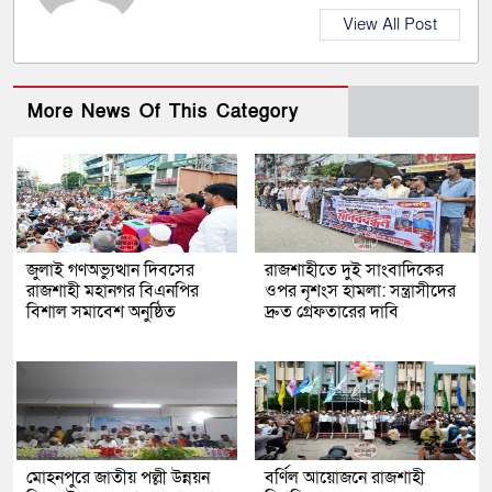
View All Post
More News Of This Category
জুলাই গণঅভ্যুত্থান দিবসের
রাজশাহীতে দুই সাংবাদিকের
রাজশাহী মহানগর বিএনপির
ওপর নৃশংস হামলা: সন্ত্রাসীদের
বিশাল সমাবেশ অনুষ্ঠিত
দ্রুত গ্রেফতারের দাবি
মোহনপুরে জাতীয় পল্লী উন্নয়ন
বর্ণিল আয়োজনে রাজশাহী