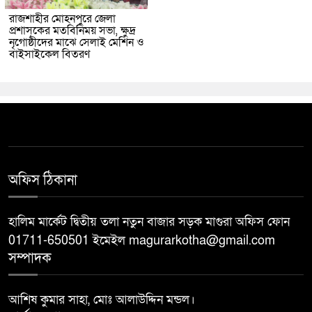
রাজশাহীর মোহনপুরে জেলা
প্রশাসকের মতবিনিময় সভা, ক্ষুদ্র
নৃগোষ্ঠীদের মাঝে সেলাই মেশিন ও
বাইসাইকেল বিতরণ
অফিস ঠিকানা
হালিম মার্কেট দ্বিতীয় তলা নতুন বাজার সড়ক মাগুরা অফিস ফোন
01711-650501 ইমেইল magurarkotha@gmail.com
সম্পাদক
আশিষ কুমার সাহা, মোঃ আলাউদ্দিন মন্ডল।