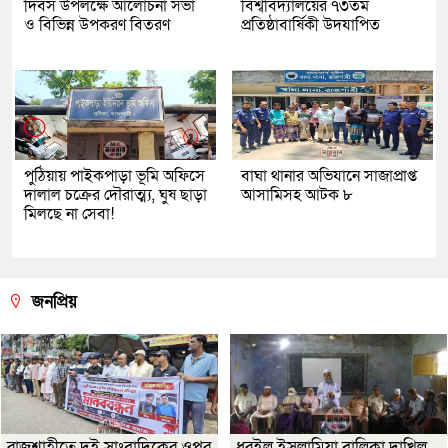
দিবস উপলক্ষে আলোচনা সভা
বিশ্ববিদ্যালয়ের ৭৩তম
ও বিভিন্ন উপকরণ বিতরণ
প্রতিষ্ঠাবার্ষিকী উদযাপিত
পুঠিয়ায় পাইকপাড়া ভূমি অফিসে
বাঘা থানার অভিযানে সাজাপ্রাপ্ত
দালাল চক্রের দৌরাত্ম্য, ঘুষ ছাড়া
আসামিসহ আটক ৮
মিলছে না সেবা!
জনপ্রিয়
রাজশাহীতে দুই সাংবাদিকের ওপর
ধুরইল ইসলামিয়া বালিকা দাখিল