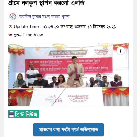
গ্রামে নলকূপ স্থাপন করলো এলজি
অরবিন্দ কুমার মণ্ডল, কয়রা, খুলনা
Update Time : ০১:৫৪:৫২ অপরাহ্ন, শুক্রবার, ১৭ ডিসেম্বর ২০২১
৫৩৬ Time View
মাগুরার কথা ফটো কার্ড ডাউনলোড