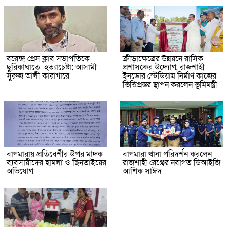
বরেন্দ্র প্রেস ক্লাব সভাপতিকে
ক্রীড়াক্ষেত্রের উন্নয়নে রাসিক
ছুরিকাঘাতে হত্যাচেষ্টা: আসামী
প্রশাসকের উদ্যোগ, রাজশাহী
সুরুজ আলী কারাগারে
ইনডোর স্টেডিয়াম নির্মাণ কাজের
ভিত্তিপ্রস্তর স্থাপন করলেন ভূমিমন্ত্রী
বাগমারায় প্রতিবেশীর উপর মাদক
বাগমারা থানা পরিদর্শন করলেন
ব্যবসায়ীদের হামলা ও ছিনতাইয়ের
রাজশাহী রেঞ্জের নবাগত ডিআইজি
অভিযোগ
আশিক সাঈদ