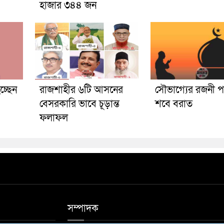
হাজার ৩৪৪ জন
চ্ছেন
রাজশাহীর ৬টি আসনের
সৌভাগ্যের রজনী পব
বেসরকারি ভাবে চূড়ান্ত
শবে বরাত
ফলাফল
সম্পাদক