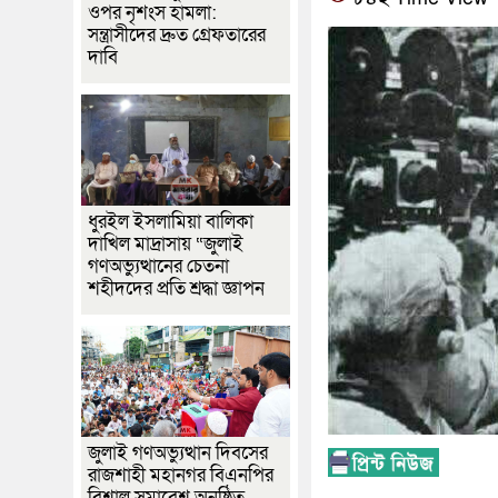
ওপর নৃশংস হামলা:
সন্ত্রাসীদের দ্রুত গ্রেফতারের
দাবি
ধুরইল ইসলামিয়া বালিকা
দাখিল মাদ্রাসায় “জুলাই
গণঅভ্যুত্থানের চেতনা
শহীদদের প্রতি শ্রদ্ধা জ্ঞাপন
জুলাই গণঅভ্যুত্থান দিবসের
রাজশাহী মহানগর বিএনপির
বিশাল সমাবেশ অনুষ্ঠিত