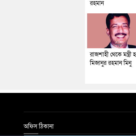
রহমান
রাজশাহী থেকে মন্ত্রী হ
মিজানুর রহমান মিনু
অফিস ঠিকানা