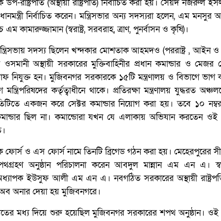
-রাষ্ট্রপতি (অস্থায়ী রাষ্ট্রপতি) নির্বাচিত করা হয়। সৈয়দ নজরুল ই
নমন্ত্রী নির্বাচিত করেন। মন্ত্রিসভার অন্য সদস্যরা হলেন, এম মনসুর আ
এম কামারুজ্জামান (স্বরাষ্ট্র, সরবরাহ, ত্রাণ, পুনর্বাসন ও কৃষি)।
র মন্ত্রিসভায় সদস্য ছিলেন খন্দকার মোশতাক আহমদও (পররাষ্ট্র , আইন 
সমানী অস্থায়ী সরকারের মুক্তিবাহিনীর প্রধান কমান্ডার ও মেজর 
ফ নিযুক্ত হন। মুজিবনগর সরকারকে ১৫টি মন্ত্রণালয় ও বিভাগে ভাগ 
্ত্রিপরিষদের কর্তৃত্বাধীনে থাকে। প্রতিরক্ষা মন্ত্রণালয় যুদ্ধরত অঞ্চ
্রতিটিতে একজন করে সেক্টর কমান্ডার নিয়োগ করা হয়। তবে ১০ নম্ব
 কমান্ডার ছিল না। কমান্ডোরা যখন যে এলাকায় অভিযান করতেন ওই স
ত।
 ফোর্স ও এস ফোর্স নামে তিনটি ব্রিগেড গঠন করা হয়। মেহেরপুরের সীমা
শপথগ্রহণ অনুষ্ঠান পরিচালনা করেন আবদুল মান্নান এম এন এ। স্ব
অধ্যাপক ইউসুফ আলী এম এন এ। নবগঠিত সরকারের অস্থায়ী রাষ্ট্রপ
 অব অনার দেয়া হয় মুজিবনগরে।
তের মধ্য দিয়ে শুরু হয়েছিল মুজিবনগর সরকারের শপথ অনুষ্ঠান। ওই অ