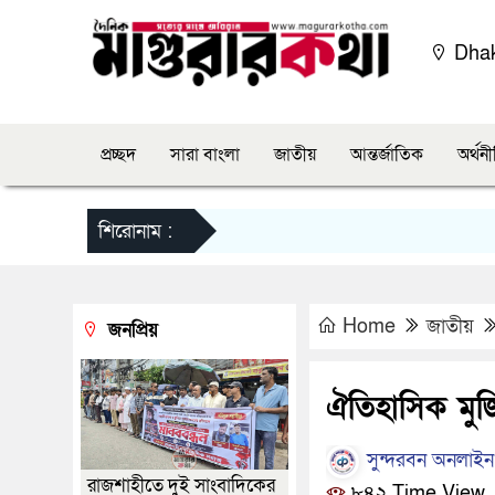
Dha
প্রচ্ছদ
সারা বাংলা
জাতীয়
আন্তর্জাতিক
অর্থন
শিরোনাম :
Home
জাতীয়
জনপ্রিয়
ঐতিহাসিক মু
সুন্দরবন অনলাইন 
রাজশাহীতে দুই সাংবাদিকের
৮৪২ Time View