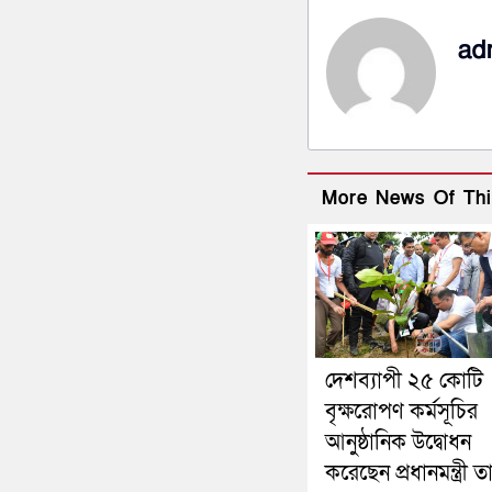
ad
More News Of Thi
দেশব্যাপী ২৫ কোটি
বৃক্ষরোপণ কর্মসূচির
আনুষ্ঠানিক উদ্বোধন
করেছেন প্রধানমন্ত্রী 