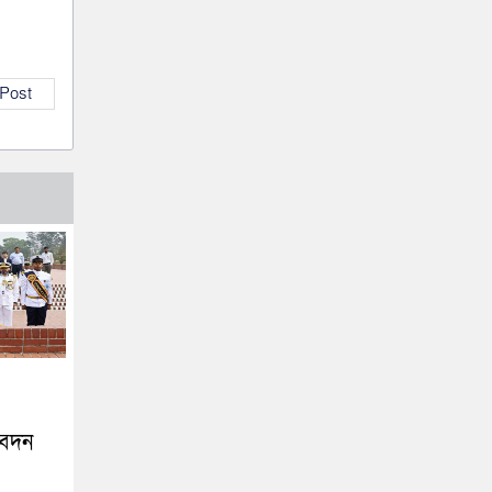
 Post
িবেদন