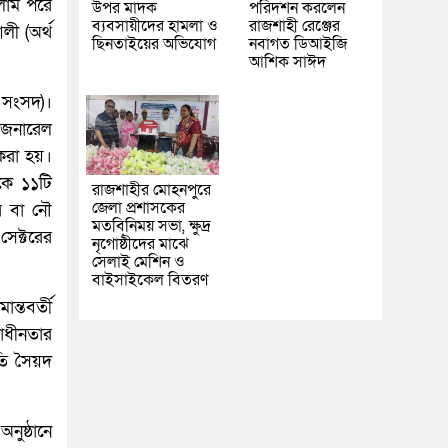
সলাম পরে
উপর মাদক
পরিদর্শন করলেন
ব্যবসায়ীদের হামলা ও
রাজশাহী রেঞ্জের
লী (অর্থ
ছিনতাইয়ের অভিযোগ
নবাগত ডিআইজি
আশিক সাঈদ
ও সংসদ)।
জেনারেল
করা হয়।
লকে ১১টি
রাজশাহীর মোহনপুরে
জেলা প্রশাসকের
র বা নৌ
মতবিনিময় সভা, ক্ষুদ্র
েক্টরের
নৃগোষ্ঠীদের মাঝে
সেলাই মেশিন ও
বাইসাইকেল বিতরণ
ন্তবর্তী
াধীনতার
তি সৈয়দ
নুষ্ঠানে