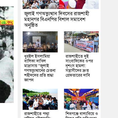
জুলাই গণঅভ্যুত্থান দিবসের রাজশাহী
মহানগর বিএনপির বিশাল সমাবেশ
অনুষ্ঠিত
ধুরইল ইসলামিয়া
রাজশাহীতে দুই
বালিকা দাখিল
সাংবাদিকের ওপর
মাদ্রাসায় “জুলাই
নৃশংস হামলা:
গণঅভ্যুত্থানের চেতনা
সন্ত্রাসীদের দ্রুত
শহীদদের প্রতি শ্রদ্ধা
গ্রেফতারের দাবি
জ্ঞাপন
রাজশাহীতে পদ্মা
শিবগঞ্জে বাল্যবিয়ে ও