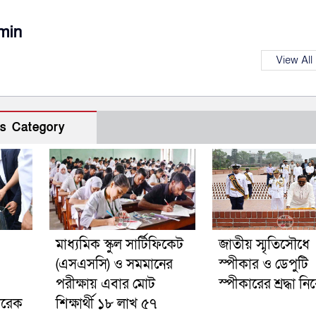
min
View All
s Category
মাধ্যমিক স্কুল সার্টিফিকেট
জাতীয় স্মৃতিসৌধে
(এসএসসি) ও সমমানের
স্পীকার ও ডেপুটি
পরীক্ষায় এবার মোট
স্পীকারের শ্রদ্ধা ন
তারেক
শিক্ষার্থী ১৮ লাখ ৫৭