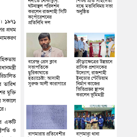
নদীতে নৌকাডুবি:
শিশুর প্রতি সহিংসতা
ঘটনাস্থল পরিদর্শন
বন্ধে মতবিনিময় সভা
করলেন রাজশাহী সিটি
অনুষ্ঠিত
কর্পোরেশনের
টি। ১৯৭১
প্রতিনিধি দল
ের প্রথম
 নামকরণ
াহিকতায়
বরেন্দ্র প্রেস ক্লাব
ক্রীড়াক্ষেত্রের উন্নয়নে
সভাপতিকে
রাসিক প্রশাসকের
নমন্ত্রী
ছুরিকাঘাতে
উদ্যোগ, রাজশাহী
রিচালিত
হত্যাচেষ্টা: আসামী
ইনডোর স্টেডিয়াম
সুরুজ আলী কারাগারে
নির্মাণ কাজের
ের তারিখ
ভিত্তিপ্রস্তর স্থাপন
র মুক্তি
করলেন ভূমিমন্ত্রী
িল সকালে
রে।
গের একটি
ট্রপতি ও
বাগমারায় প্রতিবেশীর
বাগমারা থানা