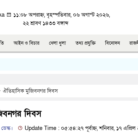
ka
১১:০৮ অপরাহ্ন, বৃহস্পতিবার, ০৬ অগাস্ট ২০২৬,
২২ শ্রাবণ ১৪৩৩ বঙ্গাব্দ
ীতি
আইন ও বিচার
খেলা ধুলা
তথ্য প্রযুক্তি
বিনোদন
রাজ
ঐতিহাসিক মুজিবনগর দিবস
জিবনগর দিবস
ডেস্ক।
Update Time : ০৫:৫৪:২৭ পূর্বাহ্ন, শনিবার, ১৭ এপ্রি