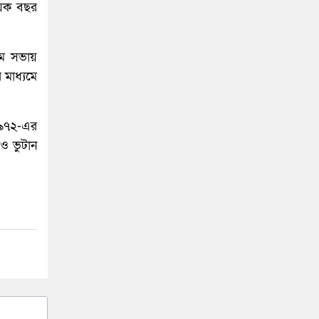
য়েক বছর
রথম সভায়
 মাধ্যমে
 ১৯৭২-এর
 ও ভুটান