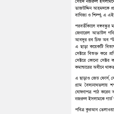
সৈয়দ নজরুল ইসলামকে উপ
তাজউদ্দিন আহমদকে প্রধা
বাণিজ্য ও শিল্প), এ এইচ 
পরবর্তীকালে বঙ্গবন্ধু
জেনারেল আতাউল গনি ও
আবদুর রব চিফ অব স্টা
এ ছাড়া কয়েকটি বিভাগ মন
সেক্টরে বিভক্ত করে প
সেক্টরে কোনো সেক্টর
কমান্ডারের অধীনে থাক
এ ছাড়াও জেড ফোর্স, কে
গ্রাম বৈদ্যনাথতলায় 
ঘোষণাপত্র পাঠ করেন 
নজরুল ইসলামকে গার্ড
পবিত্র কুরআন তেলাওয়া