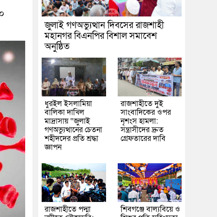
২০
জুলাই গণঅভ্যুত্থান দিবসের রাজশাহী
মহানগর বিএনপির বিশাল সমাবেশ
অনুষ্ঠিত
ধুরইল ইসলামিয়া
রাজশাহীতে দুই
বালিকা দাখিল
সাংবাদিকের ওপর
মাদ্রাসায় “জুলাই
নৃশংস হামলা:
গণঅভ্যুত্থানের চেতনা
সন্ত্রাসীদের দ্রুত
শহীদদের প্রতি শ্রদ্ধা
গ্রেফতারের দাবি
জ্ঞাপন
রাজশাহীতে পদ্মা
শিবগঞ্জে বাল্যবিয়ে ও