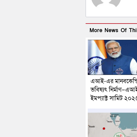
More News Of Thi
এআই-এর মানবকেন্দ্
ভবিষ্যৎ নির্মাণ–এআ
ইমপ্যাক্ট সামিট ২০২