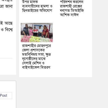
উপর মাদক
পরিদর্শন করলেন
রো জানা
ব্যবসায়ীদের হামলা ও
রাজশাহী রেঞ্জের
ছিনতাইয়ের অভিযোগ
নবাগত ডিআইজি
আশিক সাঈদ
পরেই আছে
ও বিশ্বে
রাজশাহীর মোহনপুরে
জেলা প্রশাসকের
মতবিনিময় সভা, ক্ষুদ্র
নৃগোষ্ঠীদের মাঝে
সেলাই মেশিন ও
বাইসাইকেল বিতরণ
 Post