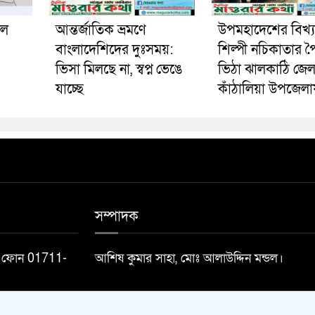
পল
আন্তর্জাতিক ভ্রমণে
উপমহাদেশের বিখ্
বাংলাদেশিদের দুঃসময়:
শিল্পী নচিকাতার পৈ
ভিসা মিলছে না, স্বপ্ন ভেঙে
ভিঠা ঝালকাঠি জেল
যাচ্ছে
কাঁঠালিয়া উপজেলা
সম্পাদক
ফিস ফোন 01711-
আশিষ কুমার সাহা, মোঃ আলাউদ্দিন মন্ডল।