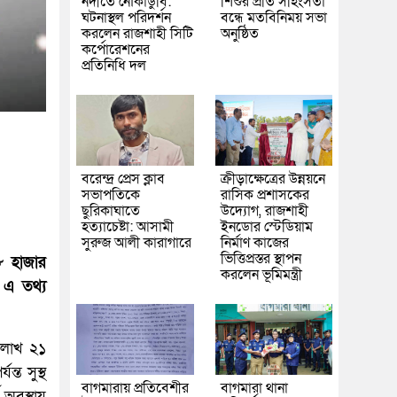
নদীতে নৌকাডুবি:
শিশুর প্রতি সহিংসতা
ঘটনাস্থল পরিদর্শন
বন্ধে মতবিনিময় সভা
করলেন রাজশাহী সিটি
অনুষ্ঠিত
কর্পোরেশনের
প্রতিনিধি দল
বরেন্দ্র প্রেস ক্লাব
ক্রীড়াক্ষেত্রের উন্নয়নে
সভাপতিকে
রাসিক প্রশাসকের
ছুরিকাঘাতে
উদ্যোগ, রাজশাহী
হত্যাচেষ্টা: আসামী
ইনডোর স্টেডিয়াম
সুরুজ আলী কারাগারে
নির্মাণ কাজের
ভিত্তিপ্রস্তর স্থাপন
৮ হাজার
করলেন ভূমিমন্ত্রী
 এ তথ্য
 লাখ ২১
্ত সুস্থ
বাগমারায় প্রতিবেশীর
বাগমারা থানা
অবস্থায়