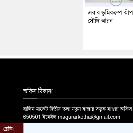
এবার ভূমিকম্পে কাঁ
সৌদি আরব
অফিস ঠিকানা
হালিম মার্কেট দ্বিতীয় তলা নতুন বাজার সড়ক মাগুরা অ
650501 ইমেইল magurarkotha@gmail.com
ব্রেকিং :