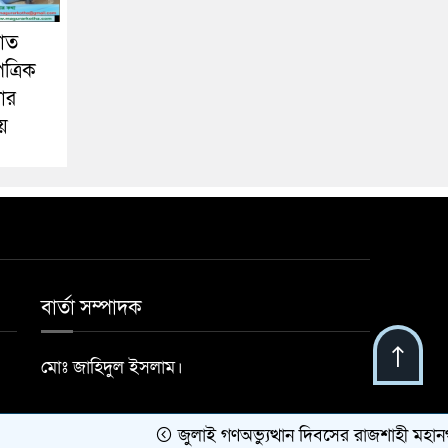
যাত
ত্রিক
ার
য়
বার্তা সম্পাদক
মোঃ জাহিদুল ইসলাম।
Developed by
BDiT
জুলাই গণঅভ্যুত্থান দিবসের রাজশাহী মহানগর বি