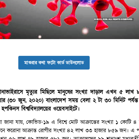
মাগুরার কথা ফটো কার্ড ডাউনলোড
রোনাভাইরাসে মৃত্যুর মিছিলে মানুষের সংখ্যা দাড়াল এখন ৫ লাখ 
র (৩০ জুন, ২০২০) বাংলাদেশ সময় বেলা ২ টা ৩০ মিনিট পর্যন্ত
হপকিনস বিশ্ববিদ্যালয়ের ওয়েবসাইটে।
ো জানা যায়, কোভিড-১৯ এ বিশ্বে মোট আক্রান্তের সংখ্যা ১ কোটি ৪
ে করোনা আক্রান্ত রোগীর সংখ্যা ৪২ লাখ ৩৩ হাজার ৮৫৯ জন। এ পর্যন
এখন ৫৬ লাখ ৭৯ হাজার ৫৮১ জন। আক্রান্তদের ৯৯ শতাংশ মধ্যবর্তী 