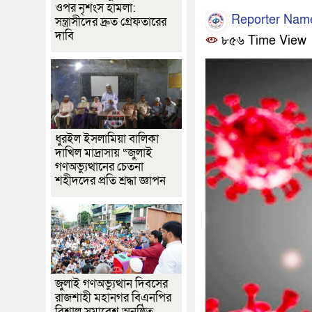
ওপর নৃশংস হামলা:
Reporter Nam
সন্ত্রাসীদের দ্রুত গ্রেফতারের
দাবি
৮৫৬ Time View
ধুরইল ইসলামিয়া বালিকা
দাখিল মাদ্রাসায় “জুলাই
গণঅভ্যুত্থানের চেতনা
শহীদদের প্রতি শ্রদ্ধা জ্ঞাপন
জুলাই গণঅভ্যুত্থান দিবসের
রাজশাহী মহানগর বিএনপির
বিশাল সমাবেশ অনুষ্ঠিত