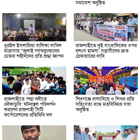
সমাবেশ অনুষ্ঠিত
ধুরইল ইসলামিয়া বালিকা দাখিল
রাজশাহীতে দুই সাংবাদিকের ওপর
মাদ্রাসায় “জুলাই গণঅভ্যুত্থানের
নৃশংস হামলা: সন্ত্রাসীদের দ্রুত
চেতনা শহীদদের প্রতি শ্রদ্ধা জ্ঞাপন
গ্রেফতারের দাবি
রাজশাহীতে পদ্মা নদীতে
শিবগঞ্জে বাল্যবিয়ে ও শিশুর প্রতি
নৌকাডুবি: ঘটনাস্থল পরিদর্শন
সহিংসতা বন্ধে মতবিনিময় সভা
করলেন রাজশাহী সিটি
অনুষ্ঠিত
কর্পোরেশনের প্রতিনিধি দল