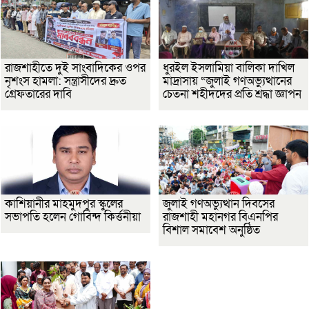
রাজশাহীতে দুই সাংবাদিকের ওপর
ধুরইল ইসলামিয়া বালিকা দাখিল
নৃশংস হামলা: সন্ত্রাসীদের দ্রুত
মাদ্রাসায় “জুলাই গণঅভ্যুত্থানের
গ্রেফতারের দাবি
চেতনা শহীদদের প্রতি শ্রদ্ধা জ্ঞাপন
কাশিয়ানীর মাহমুদপুর স্কুলের
জুলাই গণঅভ্যুত্থান দিবসের
সভাপতি হলেন গোবিন্দ কির্ত্তনীয়া
রাজশাহী মহানগর বিএনপির
বিশাল সমাবেশ অনুষ্ঠিত