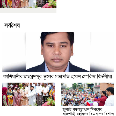
সর্বশেষ
কাশিয়ানীর মাহমুদপুর স্কুলের সভাপতি হলেন গোবিন্দ কির্ত্তনীয়া
জুলাই গণঅভ্যুত্থান দিবসের
রাজশাহী মহানগর বিএনপির বিশাল