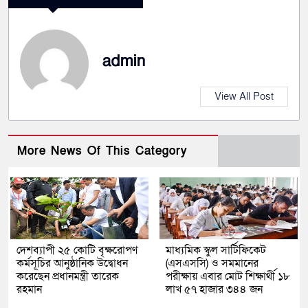
admin
View All Post
More News Of This Category
দেশব্যাপী ২৫ কোটি বৃক্ষরোপণ
মাধ্যমিক স্কুল সার্টিফিকেট
কর্মসূচির আনুষ্ঠানিক উদ্বোধন
(এসএসসি) ও সমমানের
করেছেন প্রধানমন্ত্রী তারেক
পরীক্ষায় এবার মোট শিক্ষার্থী ১৮
রহমান
লাখ ৫৭ হাজার ৩৪৪ জন