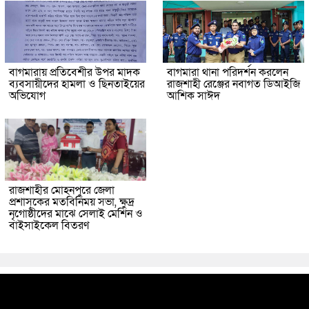
বাগমারায় প্রতিবেশীর উপর মাদক
বাগমারা থানা পরিদর্শন করলেন
ব্যবসায়ীদের হামলা ও ছিনতাইয়ের
রাজশাহী রেঞ্জের নবাগত ডিআইজি
অভিযোগ
আশিক সাঈদ
রাজশাহীর মোহনপুরে জেলা
প্রশাসকের মতবিনিময় সভা, ক্ষুদ্র
নৃগোষ্ঠীদের মাঝে সেলাই মেশিন ও
বাইসাইকেল বিতরণ