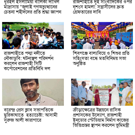
ধুরইল ইসলামিয়া বালিকা দাখিল
রাজশাহীতে দুই সাংবাদিকের ওপর
মাদ্রাসায় “জুলাই গণঅভ্যুত্থানের
নৃশংস হামলা: সন্ত্রাসীদের দ্রুত
চেতনা শহীদদের প্রতি শ্রদ্ধা জ্ঞাপন
গ্রেফতারের দাবি
রাজশাহীতে পদ্মা নদীতে
শিবগঞ্জে বাল্যবিয়ে ও শিশুর প্রতি
নৌকাডুবি: ঘটনাস্থল পরিদর্শন
সহিংসতা বন্ধে মতবিনিময় সভা
করলেন রাজশাহী সিটি
অনুষ্ঠিত
কর্পোরেশনের প্রতিনিধি দল
বরেন্দ্র প্রেস ক্লাব সভাপতিকে
ক্রীড়াক্ষেত্রের উন্নয়নে রাসিক
ছুরিকাঘাতে হত্যাচেষ্টা: আসামী
প্রশাসকের উদ্যোগ, রাজশাহী
সুরুজ আলী কারাগারে
ইনডোর স্টেডিয়াম নির্মাণ কাজের
ভিত্তিপ্রস্তর স্থাপন করলেন ভূমিমন্ত্রী