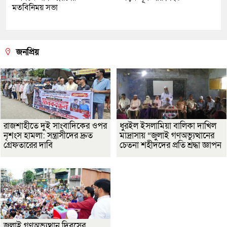
মতবিনিময় সভা
জনপ্রিয়
রাজশাহীতে দুই সাংবাদিকের ওপর
ধুরইল ইসলামিয়া বালিকা দাখিল
নৃশংস হামলা: সন্ত্রাসীদের দ্রুত
মাদ্রাসায় “জুলাই গণঅভ্যুত্থানের
গ্রেফতারের দাবি
চেতনা শহীদদের প্রতি শ্রদ্ধা জ্ঞাপন
জুলাই গণঅভ্যুত্থান দিবসের