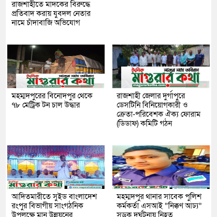
রাজশাহীতে মাদকের বিরুদ্ধে
প্রতিবাদ করায় যুবদল নেতার
নামে চাঁদাবাজি অভিযোগ
মহম্মদপুরের বিনোদপুর থেকে
রাজশাহী জেলার দুর্গাপুরে
৭৮ মেট্রিক টন চাল উদ্ধার
ডেসটিনি বিনিয়োগকারী ও
ক্রেতা-পরিবেশক ঐক্য ফোরাম
(ডিডাফ) কমিটি গঠন
আদিতমারীতে সুইড বাংলাদেশ
মহম্মদপুর থানার সাবেক পুলিশ
রংপুর বিভাগীয় সাংগঠনিক
কর্মকর্তা এসআই “নিক্কণ আঢ্য”
উপলক্ষে মান উন্নয়নের
সড়ক দূর্ঘটনায় নিহত