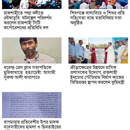
রাজশাহীতে পদ্মা নদীতে
শিবগঞ্জে বাল্যবিয়ে ও শিশুর প্রতি
নৌকাডুবি: ঘটনাস্থল পরিদর্শন
সহিংসতা বন্ধে মতবিনিময় সভা
করলেন রাজশাহী সিটি
অনুষ্ঠিত
কর্পোরেশনের প্রতিনিধি দল
বরেন্দ্র প্রেস ক্লাব সভাপতিকে
ক্রীড়াক্ষেত্রের উন্নয়নে রাসিক
ছুরিকাঘাতে হত্যাচেষ্টা: আসামী
প্রশাসকের উদ্যোগ, রাজশাহী
সুরুজ আলী কারাগারে
ইনডোর স্টেডিয়াম নির্মাণ কাজের
ভিত্তিপ্রস্তর স্থাপন করলেন ভূমিমন্ত্রী
বাগমারায় প্রতিবেশীর উপর মাদক
ব্যবসায়ীদের হামলা ও ছিনতাইয়ের