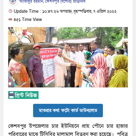
আজিজুর রহমান, কেশবপুর (যশোর) প্রতিনিধি
Update Time : ১০:৪৭:২৬ অপরাহ্ন, বৃহস্পতিবার, ৭ এপ্রিল ২০২২
৪৫১ Time View
মাগুরার কথা ফটো কার্ড ডাউনলোড
কেশবপুর উপজেলার চার ইউনিয়নে প্রায় পৌনে চার হাজার
পরিবারের মাঝে টিসিবির মালামাল বিতরণ করা হয়েছে। পবিত্র