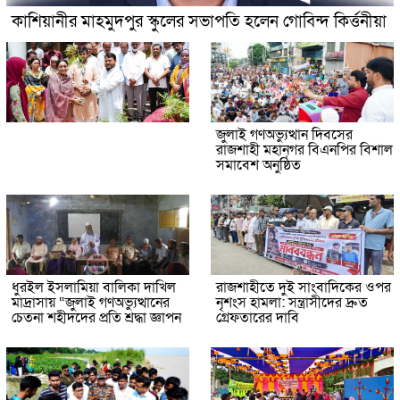
কাশিয়ানীর মাহমুদপুর স্কুলের সভাপতি হলেন গোবিন্দ কির্ত্তনীয়া
জুলাই গণঅভ্যুত্থান দিবসের
রাজশাহী মহানগর বিএনপির বিশাল
সমাবেশ অনুষ্ঠিত
ধুরইল ইসলামিয়া বালিকা দাখিল
রাজশাহীতে দুই সাংবাদিকের ওপর
মাদ্রাসায় “জুলাই গণঅভ্যুত্থানের
নৃশংস হামলা: সন্ত্রাসীদের দ্রুত
চেতনা শহীদদের প্রতি শ্রদ্ধা জ্ঞাপন
গ্রেফতারের দাবি