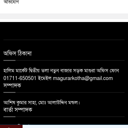
অভিযোগ
অফিস ঠিকানা
হালিম মার্কেট দ্বিতীয় তলা নতুন বাজার সড়ক মাগুরা অফিস ফোন
01711-650501 ইমেইল magurarkotha@gmail.com
সম্পাদক
আশিষ কুমার সাহা, মোঃ আলাউদ্দিন মন্ডল।
বার্তা সম্পাদক
মোঃ জাহিদুল ইসলাম।