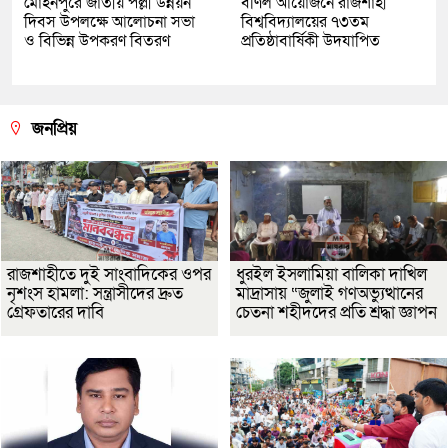
মোহনপুরে জাতীয় পল্লী উন্নয়ন
বর্ণিল আয়োজনে রাজশাহী
দিবস উপলক্ষে আলোচনা সভা
বিশ্ববিদ্যালয়ের ৭৩তম
ও বিভিন্ন উপকরণ বিতরণ
প্রতিষ্ঠাবার্ষিকী উদযাপিত
জনপ্রিয়
রাজশাহীতে দুই সাংবাদিকের ওপর
ধুরইল ইসলামিয়া বালিকা দাখিল
নৃশংস হামলা: সন্ত্রাসীদের দ্রুত
মাদ্রাসায় “জুলাই গণঅভ্যুত্থানের
গ্রেফতারের দাবি
চেতনা শহীদদের প্রতি শ্রদ্ধা জ্ঞাপন