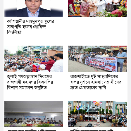
কাশিয়ানীর মাহমুদপুর স্কুলের
সভাপতি হলেন গোবিন্দ
কির্ত্তনীয়া
জুলাই গণঅভ্যুত্থান দিবসের
রাজশাহীতে দুই সাংবাদিকের
রাজশাহী মহানগর বিএনপির
ওপর নৃশংস হামলা: সন্ত্রাসীদের
বিশাল সমাবেশ অনুষ্ঠিত
দ্রুত গ্রেফতারের দাবি