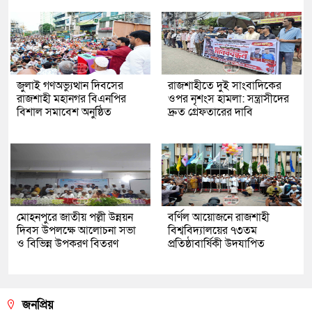
জুলাই গণঅভ্যুত্থান দিবসের
রাজশাহীতে দুই সাংবাদিকের
রাজশাহী মহানগর বিএনপির
ওপর নৃশংস হামলা: সন্ত্রাসীদের
বিশাল সমাবেশ অনুষ্ঠিত
দ্রুত গ্রেফতারের দাবি
মোহনপুরে জাতীয় পল্লী উন্নয়ন
বর্ণিল আয়োজনে রাজশাহী
দিবস উপলক্ষে আলোচনা সভা
বিশ্ববিদ্যালয়ের ৭৩তম
ও বিভিন্ন উপকরণ বিতরণ
প্রতিষ্ঠাবার্ষিকী উদযাপিত
জনপ্রিয়