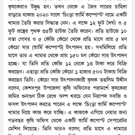
কৃষকেরাও উদ্বুদ্ধ হন। তখন থেকে এ জৈব সারের চাহিদা
বাড়তে থাকায় ২০২০ সালে ‘চিংড়া ভার্মি কম্পোস্ট’ নামে একটি
খামার তৈরি করার সিদ্ধান্ত নেন। এ লক্ষে ১২ ফুট দৈর্ঘ্য ও ৫
ফুট প্রস্থের পৃথক ৩৫টি হাউজ তৈরি করেন। প্রতি হাউজে ১০
বস্তা গোবর ও ৫ কেঁজি কেঁচো থেকে প্রতি মাসে প্রায় ৫ মণ
কেঁচো সার (ভার্মি কম্পোস্ট) উৎপাদন হয়। সবমিলিয়ে প্রতি
মাসে তার এ খামার থেকে প্রায় ১৫০ মণ কেঁচো সার উৎপাদন
হচ্ছে। যা তিনি প্রতি কেজি ১২ থেকে ১৩ টাকা দরে বিক্রি
করছেন। এছাড়া প্রতি কেজি কেঁচো ১ হাজার ৫০০ টাকায় বিক্রি
করছেন তিনি। কেঁচো সার উৎপাদনকারী কৃষক তছলিম উদ্দীন
বলেন, কেশবপুর উপজেলা কৃষি অফিসের পরামর্শে কৃষকেরা
জমির গুনাগুণ ঠিক রেখে অল্প খরচে যেন নিরাপদ সবজি ও
ফসল উৎপাদন করতে পারেন এ লক্ষে ‘চিংড়া ভার্মি কম্পোস্ট’
খামার নিয়ে কাজ করে যাচ্ছি। এ কাজকে এগিয়ে নেয়ার জন্য
গতবছর কৃষি অফিস থেকে একটি ভার্মি কপোস্ট সেপারেটর
মেশিন দিয়েছে। তিনি আরও বলেন, প্রতি মাসে এ খামারে