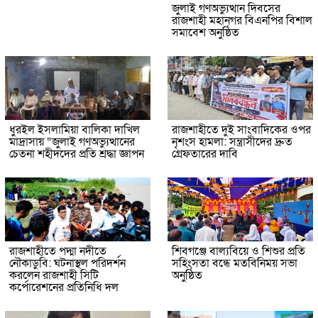
জুলাই গণঅভ্যুত্থান দিবসের
রাজশাহী মহানগর বিএনপির বিশাল
সমাবেশ অনুষ্ঠিত
ধুরইল ইসলামিয়া বালিকা দাখিল
রাজশাহীতে দুই সাংবাদিকের ওপর
মাদ্রাসায় “জুলাই গণঅভ্যুত্থানের
নৃশংস হামলা: সন্ত্রাসীদের দ্রুত
চেতনা শহীদদের প্রতি শ্রদ্ধা জ্ঞাপন
গ্রেফতারের দাবি
রাজশাহীতে পদ্মা নদীতে
শিবগঞ্জে বাল্যবিয়ে ও শিশুর প্রতি
নৌকাডুবি: ঘটনাস্থল পরিদর্শন
সহিংসতা বন্ধে মতবিনিময় সভা
করলেন রাজশাহী সিটি
অনুষ্ঠিত
কর্পোরেশনের প্রতিনিধি দল