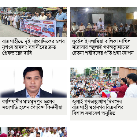
রাজশাহীতে দুই সাংবাদিকের ওপর
ধুরইল ইসলামিয়া বালিকা দাখিল
নৃশংস হামলা: সন্ত্রাসীদের দ্রুত
মাদ্রাসায় “জুলাই গণঅভ্যুত্থানের
গ্রেফতারের দাবি
চেতনা শহীদদের প্রতি শ্রদ্ধা জ্ঞাপন
কাশিয়ানীর মাহমুদপুর স্কুলের
জুলাই গণঅভ্যুত্থান দিবসের
সভাপতি হলেন গোবিন্দ কির্ত্তনীয়া
রাজশাহী মহানগর বিএনপির
বিশাল সমাবেশ অনুষ্ঠিত