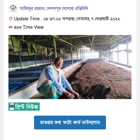
আজিজুর রহমান, কেশবপুর (যশোর) প্রতিনিধি
Update Time : ০৮:৪৭:০২ অপরাহ্ন, সোমবার, ৭ ফেব্রুয়ারী ২০২২
৪৫৫ Time View
মাগুরার কথা ফটো কার্ড ডাউনলোড