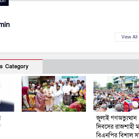
ion
min
View All
s Category
র
জুলাই গণঅভ্যুত্থান
ন
দিবসের রাজশাহী 
বিএনপির বিশাল স