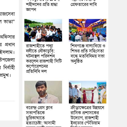
শহীদদের প্রতি শ্রদ্ধা
গ্রেফতারের দাবি
জ্ঞাপন
মাজসেবা
ল ভাতা”
 অফিসার
 প্রধান
রাজশাহীতে পদ্মা
শিবগঞ্জে বাল্যবিয়ে ও
নদীতে নৌকাডুবি:
শিশুর প্রতি সহিংসতা
ল ইসলাম।
ঘটনাস্থল পরিদর্শন
বন্ধে মতবিনিময় সভা
 উপজেলা
করলেন রাজশাহী সিটি
অনুষ্ঠিত
কর্পোরেশনের
ির্বাহী
প্রতিনিধি দল
্রমুখ।
বরেন্দ্র প্রেস ক্লাব
ক্রীড়াক্ষেত্রের উন্নয়নে
সভাপতিকে
রাসিক প্রশাসকের
ছুরিকাঘাতে
উদ্যোগ, রাজশাহী
হত্যাচেষ্টা: আসামী
ইনডোর স্টেডিয়াম