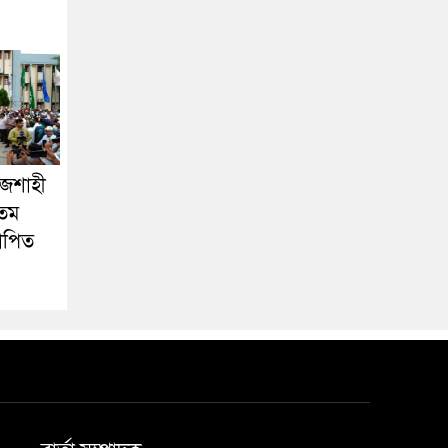
াজশাহী
৩তম
যাপিত