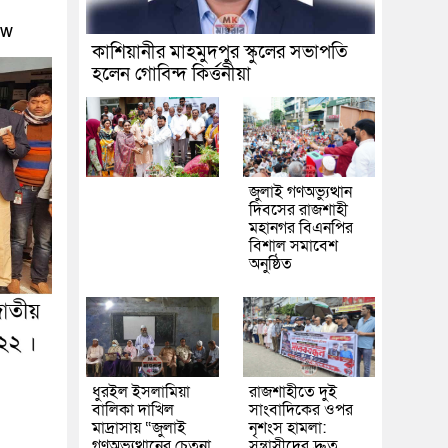
ew
কাশিয়ানীর মাহমুদপুর স্কুলের সভাপতি
হলেন গোবিন্দ কির্ত্তনীয়া
জুলাই গণঅভ্যুত্থান
দিবসের রাজশাহী
মহানগর বিএনপির
বিশাল সমাবেশ
অনুষ্ঠিত
ধুরইল ইসলামিয়া
রাজশাহীতে দুই
বালিকা দাখিল
সাংবাদিকের ওপর
মাদ্রাসায় “জুলাই
নৃশংস হামলা:
গণঅভ্যুত্থানের চেতনা
সন্ত্রাসীদের দ্রুত