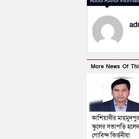
About Author Informat
ad
More News Of Thi
কাশিয়ানীর মাহমুদপু
স্কুলের সভাপতি হলে
গোবিন্দ কির্ত্তনীয়া