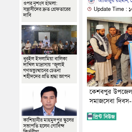
আজিজুর রহমান, কে
ওপর নৃশংস হামলা:
সন্ত্রাসীদের দ্রুত গ্রেফতারের
Update Time : ১০:
দাবি
ধুরইল ইসলামিয়া বালিকা
দাখিল মাদ্রাসায় “জুলাই
গণঅভ্যুত্থানের চেতনা
শহীদদের প্রতি শ্রদ্ধা জ্ঞাপন
কাশিয়ানীর মাহমুদপুর স্কুলের
সভাপতি হলেন গোবিন্দ
কির্ত্তনীয়া