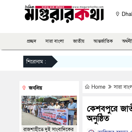
Dha
প্রচ্ছদ
সারা বাংলা
জাতীয়
আন্তর্জাতিক
অর্থন
শিরোনাম :
Home
সারা বাং
জনপ্রিয়
কেশবপুরে জা
অনুষ্ঠিত
রাজশাহীতে দুই সাংবাদিকের