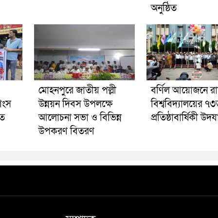
অনুষ্ঠিত
মোহনপুরে জাতীয় পল্লী
বর্ণিল আয়োজনে র
শংস
উন্নয়ন দিবস উপলক্ষে
বিশ্ববিদ্যালয়ের ৭
ুত
আলোচনা সভা ও বিভিন্ন
প্রতিষ্ঠাবার্ষিকী উদ
উপকরণ বিতরণ