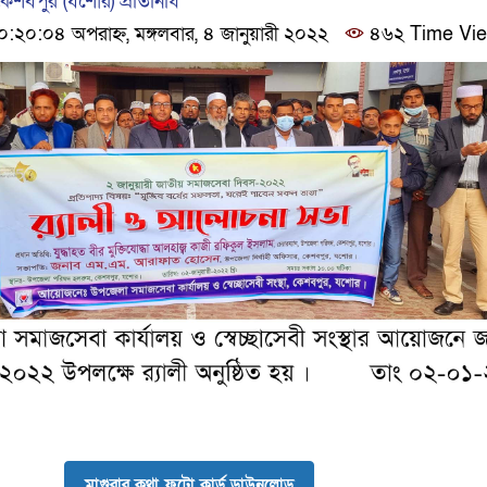
শবপুর (যশোর) প্রতিনিধি
২০:০৪ অপরাহ্ন, মঙ্গলবার, ৪ জানুয়ারী ২০২২
৪৬২ Time Vi
মাগুরার কথা ফটো কার্ড ডাউনলোড