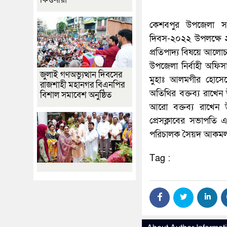
কেশবপুর উপজেলা সমা
দিবস-২০২২ উপলক্ষে ২ 
প্রতিপাদ্য বিষয়ে আলোচ
উপজেলা নির্বাহী অফ
জুলাই গণঅভ্যুত্থান দিবসের
মুহাঃ আলমগীর হোসেন
রাজশাহী মহানগর বিএনপির
অতিথির বক্তব্য রাখেন 
বিশাল সমাবেশ অনুষ্ঠিত
আরো বক্তব্য রাখেন 
প্রেসক্লাবের সভাপতি 
পরিচালক সৈয়দ আকমল আলী
Tag :