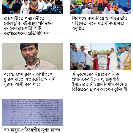
রাজশাহীতে পদ্মা নদীতে
শিবগঞ্জে বাল্যবিয়ে ও শিশুর প্রতি
নৌকাডুবি: ঘটনাস্থল পরিদর্শন
সহিংসতা বন্ধে মতবিনিময় সভা
করলেন রাজশাহী সিটি
অনুষ্ঠিত
কর্পোরেশনের প্রতিনিধি দল
বরেন্দ্র প্রেস ক্লাব সভাপতিকে
ক্রীড়াক্ষেত্রের উন্নয়নে রাসিক
ছুরিকাঘাতে হত্যাচেষ্টা: আসামী
প্রশাসকের উদ্যোগ, রাজশাহী
সুরুজ আলী কারাগারে
ইনডোর স্টেডিয়াম নির্মাণ কাজের
ভিত্তিপ্রস্তর স্থাপন করলেন ভূমিমন্ত্রী
বাগমারায় প্রতিবেশীর উপর মাদক