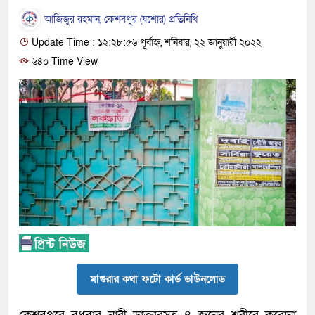
আজিজুর রহমান, কেশবপুর (যশোর) প্রতিনিধি
Update Time : ১২:২৮:৫৬ পূর্বাহ্ন, শনিবার, ২২ জানুয়ারী ২০২২
৬৪০ Time View
মাগুরার কথা ফটো কার্ড ডাউনলোড