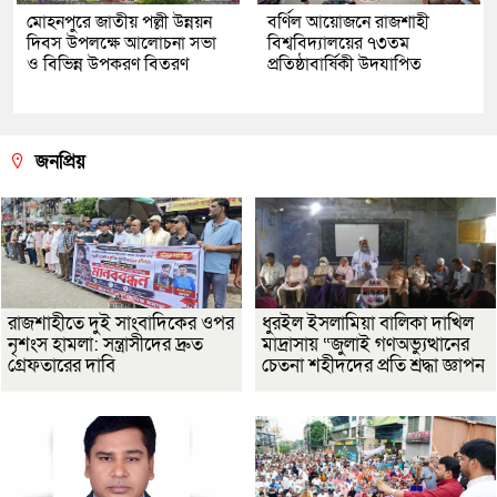
মোহনপুরে জাতীয় পল্লী উন্নয়ন
বর্ণিল আয়োজনে রাজশাহী
দিবস উপলক্ষে আলোচনা সভা
বিশ্ববিদ্যালয়ের ৭৩তম
ও বিভিন্ন উপকরণ বিতরণ
প্রতিষ্ঠাবার্ষিকী উদযাপিত
জনপ্রিয়
রাজশাহীতে দুই সাংবাদিকের ওপর
ধুরইল ইসলামিয়া বালিকা দাখিল
নৃশংস হামলা: সন্ত্রাসীদের দ্রুত
মাদ্রাসায় “জুলাই গণঅভ্যুত্থানের
গ্রেফতারের দাবি
চেতনা শহীদদের প্রতি শ্রদ্ধা জ্ঞাপন