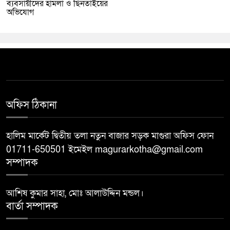
ব্যবসায়ীদের হামলা ও ছিনতাইয়ের
অভিযোগ
অফিস ঠিকানা
হালিম মার্কেট দ্বিতীয় তলা নতুন বাজার সড়ক মাগুরা অফিস ফোন
01711-650501 ইমেইল magurarkotha@gmail.com
সম্পাদক
আশিষ কুমার সাহা, মোঃ আলাউদ্দিন মন্ডল।
বার্তা সম্পাদক