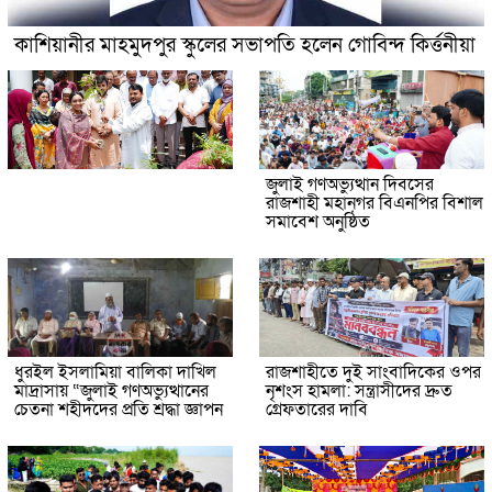
কাশিয়ানীর মাহমুদপুর স্কুলের সভাপতি হলেন গোবিন্দ কির্ত্তনীয়া
জুলাই গণঅভ্যুত্থান দিবসের
রাজশাহী মহানগর বিএনপির বিশাল
সমাবেশ অনুষ্ঠিত
ধুরইল ইসলামিয়া বালিকা দাখিল
রাজশাহীতে দুই সাংবাদিকের ওপর
মাদ্রাসায় “জুলাই গণঅভ্যুত্থানের
নৃশংস হামলা: সন্ত্রাসীদের দ্রুত
চেতনা শহীদদের প্রতি শ্রদ্ধা জ্ঞাপন
গ্রেফতারের দাবি