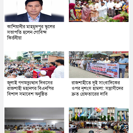
কাশিয়ানীর মাহমুদপুর স্কুলের
সভাপতি হলেন গোবিন্দ
কির্ত্তনীয়া
জুলাই গণঅভ্যুত্থান দিবসের
রাজশাহীতে দুই সাংবাদিকের
রাজশাহী মহানগর বিএনপির
ওপর নৃশংস হামলা: সন্ত্রাসীদের
বিশাল সমাবেশ অনুষ্ঠিত
দ্রুত গ্রেফতারের দাবি