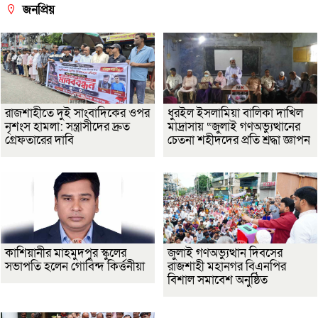
জনপ্রিয়
রাজশাহীতে দুই সাংবাদিকের ওপর
ধুরইল ইসলামিয়া বালিকা দাখিল
নৃশংস হামলা: সন্ত্রাসীদের দ্রুত
মাদ্রাসায় “জুলাই গণঅভ্যুত্থানের
গ্রেফতারের দাবি
চেতনা শহীদদের প্রতি শ্রদ্ধা জ্ঞাপন
কাশিয়ানীর মাহমুদপুর স্কুলের
জুলাই গণঅভ্যুত্থান দিবসের
সভাপতি হলেন গোবিন্দ কির্ত্তনীয়া
রাজশাহী মহানগর বিএনপির
বিশাল সমাবেশ অনুষ্ঠিত