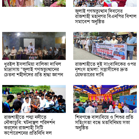
জুলাই গণঅভ্যুত্থান দিবসের
রাজশাহী মহানগর বিএনপির বিশাল
সমাবেশ অনুষ্ঠিত
ধুরইল ইসলামিয়া বালিকা দাখিল
রাজশাহীতে দুই সাংবাদিকের ওপর
মাদ্রাসায় “জুলাই গণঅভ্যুত্থানের
নৃশংস হামলা: সন্ত্রাসীদের দ্রুত
চেতনা শহীদদের প্রতি শ্রদ্ধা জ্ঞাপন
গ্রেফতারের দাবি
রাজশাহীতে পদ্মা নদীতে
শিবগঞ্জে বাল্যবিয়ে ও শিশুর প্রতি
নৌকাডুবি: ঘটনাস্থল পরিদর্শন
সহিংসতা বন্ধে মতবিনিময় সভা
করলেন রাজশাহী সিটি
অনুষ্ঠিত
কর্পোরেশনের প্রতিনিধি দল