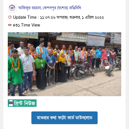
আজিজুর রহমান, কেশবপুর (যশোর) প্রতিনিধি
Update Time : ১১:০৭:২৬ অপরাহ্ন, শুক্রবার, ১ এপ্রিল ২০২২
৪৩১ Time View
মাগুরার কথা ফটো কার্ড ডাউনলোড