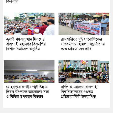
কির্ত্তনীয়া
জুলাই গণঅভ্যুত্থান দিবসের
রাজশাহীতে দুই সাংবাদিকের
রাজশাহী মহানগর বিএনপির
ওপর নৃশংস হামলা: সন্ত্রাসীদের
বিশাল সমাবেশ অনুষ্ঠিত
দ্রুত গ্রেফতারের দাবি
মোহনপুরে জাতীয় পল্লী উন্নয়ন
বর্ণিল আয়োজনে রাজশাহী
দিবস উপলক্ষে আলোচনা সভা
বিশ্ববিদ্যালয়ের ৭৩তম
ও বিভিন্ন উপকরণ বিতরণ
প্রতিষ্ঠাবার্ষিকী উদযাপিত