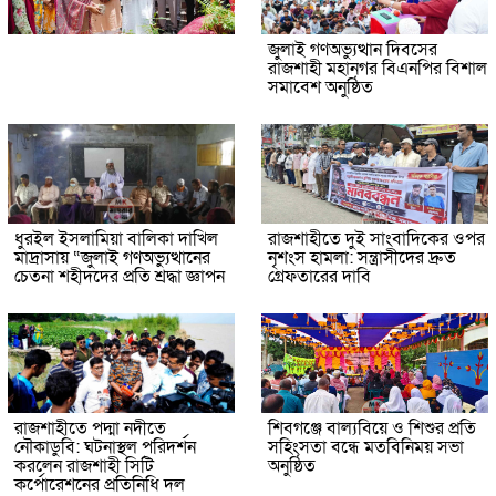
জুলাই গণঅভ্যুত্থান দিবসের
রাজশাহী মহানগর বিএনপির বিশাল
সমাবেশ অনুষ্ঠিত
ধুরইল ইসলামিয়া বালিকা দাখিল
রাজশাহীতে দুই সাংবাদিকের ওপর
মাদ্রাসায় “জুলাই গণঅভ্যুত্থানের
নৃশংস হামলা: সন্ত্রাসীদের দ্রুত
চেতনা শহীদদের প্রতি শ্রদ্ধা জ্ঞাপন
গ্রেফতারের দাবি
রাজশাহীতে পদ্মা নদীতে
শিবগঞ্জে বাল্যবিয়ে ও শিশুর প্রতি
নৌকাডুবি: ঘটনাস্থল পরিদর্শন
সহিংসতা বন্ধে মতবিনিময় সভা
করলেন রাজশাহী সিটি
অনুষ্ঠিত
কর্পোরেশনের প্রতিনিধি দল