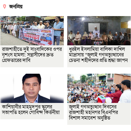
জনপ্রিয়
রাজশাহীতে দুই সাংবাদিকের ওপর
ধুরইল ইসলামিয়া বালিকা দাখিল
নৃশংস হামলা: সন্ত্রাসীদের দ্রুত
মাদ্রাসায় “জুলাই গণঅভ্যুত্থানের
গ্রেফতারের দাবি
চেতনা শহীদদের প্রতি শ্রদ্ধা জ্ঞাপন
কাশিয়ানীর মাহমুদপুর স্কুলের
জুলাই গণঅভ্যুত্থান দিবসের
সভাপতি হলেন গোবিন্দ কির্ত্তনীয়া
রাজশাহী মহানগর বিএনপির
বিশাল সমাবেশ অনুষ্ঠিত