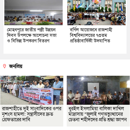
মোহনপুরে জাতীয় পল্লী উন্নয়ন
বর্ণিল আয়োজনে রাজশাহী
দিবস উপলক্ষে আলোচনা সভা
বিশ্ববিদ্যালয়ের ৭৩তম
ও বিভিন্ন উপকরণ বিতরণ
প্রতিষ্ঠাবার্ষিকী উদযাপিত
জনপ্রিয়
রাজশাহীতে দুই সাংবাদিকের ওপর
ধুরইল ইসলামিয়া বালিকা দাখিল
নৃশংস হামলা: সন্ত্রাসীদের দ্রুত
মাদ্রাসায় “জুলাই গণঅভ্যুত্থানের
গ্রেফতারের দাবি
চেতনা শহীদদের প্রতি শ্রদ্ধা জ্ঞাপন