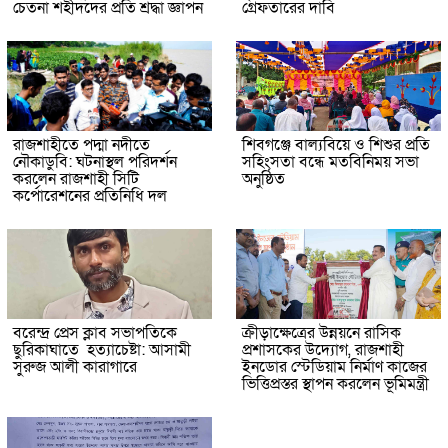
চেতনা শহীদদের প্রতি শ্রদ্ধা জ্ঞাপন
গ্রেফতারের দাবি
রাজশাহীতে পদ্মা নদীতে
শিবগঞ্জে বাল্যবিয়ে ও শিশুর প্রতি
নৌকাডুবি: ঘটনাস্থল পরিদর্শন
সহিংসতা বন্ধে মতবিনিময় সভা
করলেন রাজশাহী সিটি
অনুষ্ঠিত
কর্পোরেশনের প্রতিনিধি দল
বরেন্দ্র প্রেস ক্লাব সভাপতিকে
ক্রীড়াক্ষেত্রের উন্নয়নে রাসিক
ছুরিকাঘাতে হত্যাচেষ্টা: আসামী
প্রশাসকের উদ্যোগ, রাজশাহী
সুরুজ আলী কারাগারে
ইনডোর স্টেডিয়াম নির্মাণ কাজের
ভিত্তিপ্রস্তর স্থাপন করলেন ভূমিমন্ত্রী