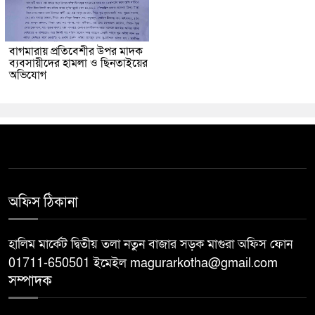
বাগমারায় প্রতিবেশীর উপর মাদক
ব্যবসায়ীদের হামলা ও ছিনতাইয়ের
অভিযোগ
অফিস ঠিকানা
হালিম মার্কেট দ্বিতীয় তলা নতুন বাজার সড়ক মাগুরা অফিস ফোন
01711-650501 ইমেইল magurarkotha@gmail.com
সম্পাদক