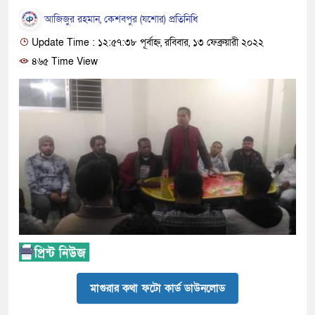
আজিজুর রহমান, কেশবপুর (যশোর) প্রতিনিধি
Update Time : ১২:৫৭:৩৮ পূর্বাহ্ন, রবিবার, ১৩ ফেব্রুয়ারী ২০২২
৪৬৫ Time View
মাগুরার কথা ফটো কার্ড ডাউনলোড