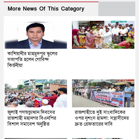
More News Of This Category
কাশিয়ানীর মাহমুদপুর স্কুলের
সভাপতি হলেন গোবিন্দ
কির্ত্তনীয়া
জুলাই গণঅভ্যুত্থান দিবসের
রাজশাহীতে দুই সাংবাদিকের
রাজশাহী মহানগর বিএনপির
ওপর নৃশংস হামলা: সন্ত্রাসীদের
বিশাল সমাবেশ অনুষ্ঠিত
দ্রুত গ্রেফতারের দাবি