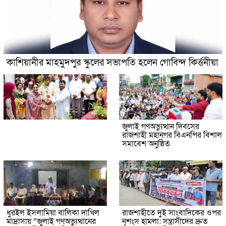
কাশিয়ানীর মাহমুদপুর স্কুলের সভাপতি হলেন গোবিন্দ কির্ত্তনীয়া
জুলাই গণঅভ্যুত্থান দিবসের
রাজশাহী মহানগর বিএনপির বিশাল
সমাবেশ অনুষ্ঠিত
ধুরইল ইসলামিয়া বালিকা দাখিল
রাজশাহীতে দুই সাংবাদিকের ওপর
মাদ্রাসায় “জুলাই গণঅভ্যুত্থানের
নৃশংস হামলা: সন্ত্রাসীদের দ্রুত