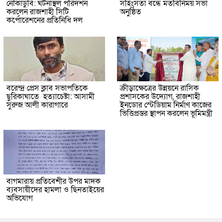
নৌকাডুবি: ঘটনাস্থল পরিদর্শন
সহিংসতা বন্ধে মতবিনিময় সভা
করলেন রাজশাহী সিটি
অনুষ্ঠিত
কর্পোরেশনের প্রতিনিধি দল
বরেন্দ্র প্রেস ক্লাব সভাপতিকে
ক্রীড়াক্ষেত্রের উন্নয়নে রাসিক
ছুরিকাঘাতে হত্যাচেষ্টা: আসামী
প্রশাসকের উদ্যোগ, রাজশাহী
সুরুজ আলী কারাগারে
ইনডোর স্টেডিয়াম নির্মাণ কাজের
ভিত্তিপ্রস্তর স্থাপন করলেন ভূমিমন্ত্রী
বাগমারায় প্রতিবেশীর উপর মাদক
ব্যবসায়ীদের হামলা ও ছিনতাইয়ের
অভিযোগ