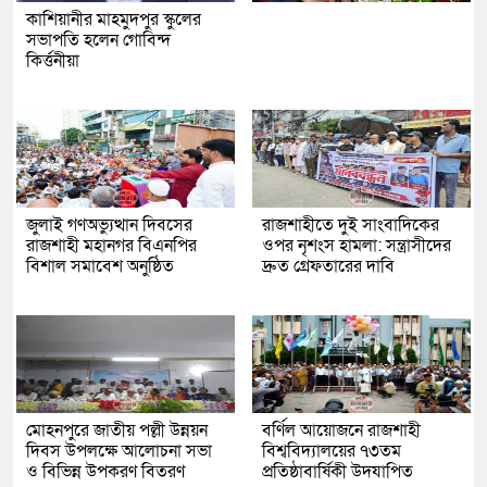
কাশিয়ানীর মাহমুদপুর স্কুলের
সভাপতি হলেন গোবিন্দ
কির্ত্তনীয়া
জুলাই গণঅভ্যুত্থান দিবসের
রাজশাহীতে দুই সাংবাদিকের
রাজশাহী মহানগর বিএনপির
ওপর নৃশংস হামলা: সন্ত্রাসীদের
বিশাল সমাবেশ অনুষ্ঠিত
দ্রুত গ্রেফতারের দাবি
মোহনপুরে জাতীয় পল্লী উন্নয়ন
বর্ণিল আয়োজনে রাজশাহী
দিবস উপলক্ষে আলোচনা সভা
বিশ্ববিদ্যালয়ের ৭৩তম
ও বিভিন্ন উপকরণ বিতরণ
প্রতিষ্ঠাবার্ষিকী উদযাপিত