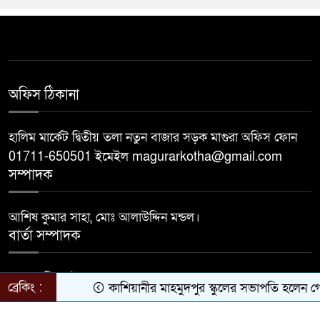
অফিস ঠিকানা
হালিম মার্কেট দ্বিতীয় তলা নতুন বাজার সড়ক মাগুরা অফিস ফোন
01711-650501 ইমেইল magurarkotha@gmail.com
সম্পাদক
আশিষ কুমার সাহা, মোঃ আলাউদ্দিন মন্ডল।
বার্তা সম্পাদক
মোঃ জাহিদুল ইসলাম।
ব্রেকিং :
কাশিয়ানীর মাহমুদপুর স্কুলের সভাপতি হলেন গোবিন্দ ক
Developed by
BDiT