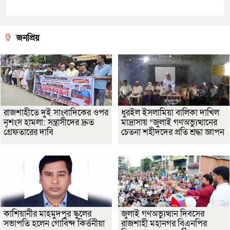
জনপ্রিয়
রাজশাহীতে দুই সাংবাদিকের ওপর
ধুরইল ইসলামিয়া বালিকা দাখিল
নৃশংস হামলা: সন্ত্রাসীদের দ্রুত
মাদ্রাসায় “জুলাই গণঅভ্যুত্থানের
গ্রেফতারের দাবি
চেতনা শহীদদের প্রতি শ্রদ্ধা জ্ঞাপন
কাশিয়ানীর মাহমুদপুর স্কুলের
জুলাই গণঅভ্যুত্থান দিবসের
সভাপতি হলেন গোবিন্দ কির্ত্তনীয়া
রাজশাহী মহানগর বিএনপির