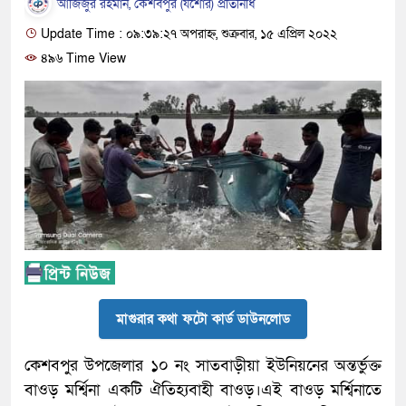
আজিজুর রহমান, কেশবপুর (যশোর) প্রতিনিধি
Update Time : ০৯:৩৯:২৭ অপরাহ্ন, শুক্রবার, ১৫ এপ্রিল ২০২২
৪৯৬ Time View
মাগুরার কথা ফটো কার্ড ডাউনলোড
কেশবপুর উপজেলার ১০ নং সাতবাড়ীয়া ইউনিয়নের অন্তর্ভুক্ত
বাওড় মর্শ্বিনা একটি ঐতিহ্যবাহী বাওড়।এই বাওড় মর্শ্বিনাতে