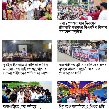
জুলাই গণঅভ্যুত্থান দিবসের
রাজশাহী মহানগর বিএনপির বিশাল
সমাবেশ অনুষ্ঠিত
ধুরইল ইসলামিয়া বালিকা দাখিল
রাজশাহীতে দুই সাংবাদিকের ওপর
মাদ্রাসায় “জুলাই গণঅভ্যুত্থানের
নৃশংস হামলা: সন্ত্রাসীদের দ্রুত
চেতনা শহীদদের প্রতি শ্রদ্ধা জ্ঞাপন
গ্রেফতারের দাবি
রাজশাহীতে পদ্মা নদীতে
শিবগঞ্জে বাল্যবিয়ে ও শিশুর প্রতি