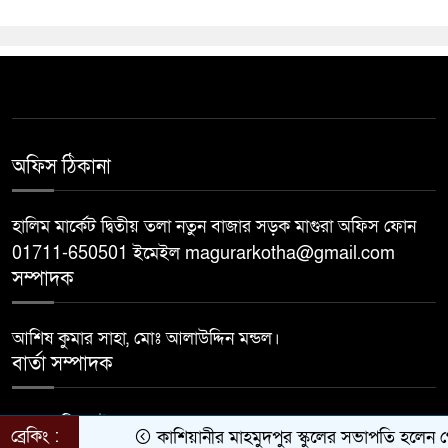
অফিস ঠিকানা
হালিম মার্কেট দ্বিতীয় তলা নতুন বাজার সড়ক মাগুরা অফিস ফোন
01711-650501 ইমেইল magurarkotha@gmail.com
সম্পাদক
আশিষ কুমার সাহা, মোঃ আলাউদ্দিন মন্ডল।
বার্তা সম্পাদক
মোঃ জাহিদুল ইসলাম।
ব্রেকিং :
কাশিয়ানীর মাহমুদপুর স্কুলের সভাপতি হলেন গোবিন্দ 