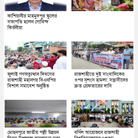
কাশিয়ানীর মাহমুদপুর স্কুলের
সভাপতি হলেন গোবিন্দ
কির্ত্তনীয়া
জুলাই গণঅভ্যুত্থান দিবসের
রাজশাহীতে দুই সাংবাদিকের
রাজশাহী মহানগর বিএনপির
ওপর নৃশংস হামলা: সন্ত্রাসীদের
বিশাল সমাবেশ অনুষ্ঠিত
দ্রুত গ্রেফতারের দাবি
মোহনপুরে জাতীয় পল্লী উন্নয়ন
বর্ণিল আয়োজনে রাজশাহী