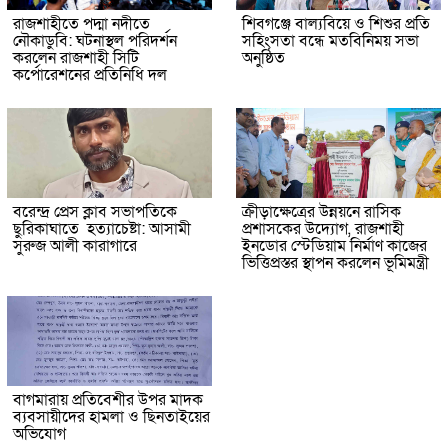
রাজশাহীতে পদ্মা নদীতে
শিবগঞ্জে বাল্যবিয়ে ও শিশুর প্রতি
নৌকাডুবি: ঘটনাস্থল পরিদর্শন
সহিংসতা বন্ধে মতবিনিময় সভা
করলেন রাজশাহী সিটি
অনুষ্ঠিত
কর্পোরেশনের প্রতিনিধি দল
বরেন্দ্র প্রেস ক্লাব সভাপতিকে
ক্রীড়াক্ষেত্রের উন্নয়নে রাসিক
ছুরিকাঘাতে হত্যাচেষ্টা: আসামী
প্রশাসকের উদ্যোগ, রাজশাহী
সুরুজ আলী কারাগারে
ইনডোর স্টেডিয়াম নির্মাণ কাজের
ভিত্তিপ্রস্তর স্থাপন করলেন ভূমিমন্ত্রী
বাগমারায় প্রতিবেশীর উপর মাদক
ব্যবসায়ীদের হামলা ও ছিনতাইয়ের
অভিযোগ