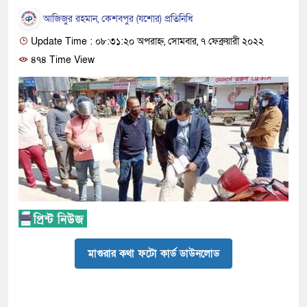
আজিজুর রহমান, কেশবপুর (যশোর) প্রতিনিধি
Update Time : ০৮:৩১:২০ অপরাহ্ন, সোমবার, ৭ ফেব্রুয়ারী ২০২২
৪৭৪ Time View
মাগুরার কথা ফটো কার্ড ডাউনলোড