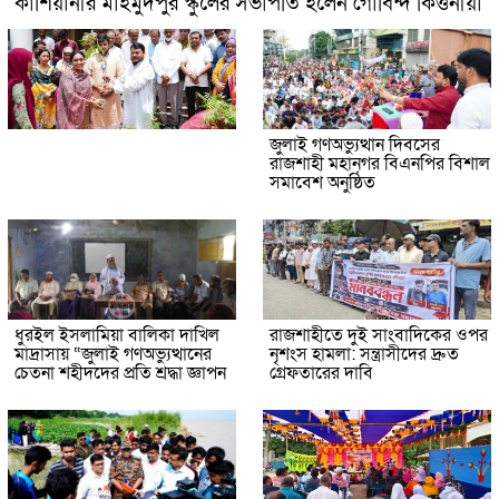
কাশিয়ানীর মাহমুদপুর স্কুলের সভাপতি হলেন গোবিন্দ কির্ত্তনীয়া
জুলাই গণঅভ্যুত্থান দিবসের
রাজশাহী মহানগর বিএনপির বিশাল
সমাবেশ অনুষ্ঠিত
ধুরইল ইসলামিয়া বালিকা দাখিল
রাজশাহীতে দুই সাংবাদিকের ওপর
মাদ্রাসায় “জুলাই গণঅভ্যুত্থানের
নৃশংস হামলা: সন্ত্রাসীদের দ্রুত
চেতনা শহীদদের প্রতি শ্রদ্ধা জ্ঞাপন
গ্রেফতারের দাবি