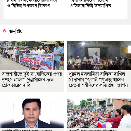
দিবস উপলক্ষে আলোচনা সভা
বিশ্ববিদ্যালয়ের ৭৩তম
ও বিভিন্ন উপকরণ বিতরণ
প্রতিষ্ঠাবার্ষিকী উদযাপিত
জনপ্রিয়
রাজশাহীতে দুই সাংবাদিকের ওপর
ধুরইল ইসলামিয়া বালিকা দাখিল
নৃশংস হামলা: সন্ত্রাসীদের দ্রুত
মাদ্রাসায় “জুলাই গণঅভ্যুত্থানের
গ্রেফতারের দাবি
চেতনা শহীদদের প্রতি শ্রদ্ধা জ্ঞাপন