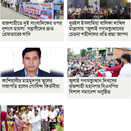
রাজশাহীতে দুই সাংবাদিকের ওপর
ধুরইল ইসলামিয়া বালিকা দাখিল
নৃশংস হামলা: সন্ত্রাসীদের দ্রুত
মাদ্রাসায় “জুলাই গণঅভ্যুত্থানের
গ্রেফতারের দাবি
চেতনা শহীদদের প্রতি শ্রদ্ধা জ্ঞাপন
কাশিয়ানীর মাহমুদপুর স্কুলের
জুলাই গণঅভ্যুত্থান দিবসের
সভাপতি হলেন গোবিন্দ কির্ত্তনীয়া
রাজশাহী মহানগর বিএনপির
বিশাল সমাবেশ অনুষ্ঠিত