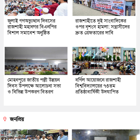
জুলাই গণঅভ্যুত্থান দিবসের
রাজশাহীতে দুই সাংবাদিকের
রাজশাহী মহানগর বিএনপির
ওপর নৃশংস হামলা: সন্ত্রাসীদের
বিশাল সমাবেশ অনুষ্ঠিত
দ্রুত গ্রেফতারের দাবি
মোহনপুরে জাতীয় পল্লী উন্নয়ন
বর্ণিল আয়োজনে রাজশাহী
দিবস উপলক্ষে আলোচনা সভা
বিশ্ববিদ্যালয়ের ৭৩তম
ও বিভিন্ন উপকরণ বিতরণ
প্রতিষ্ঠাবার্ষিকী উদযাপিত
জনপ্রিয়