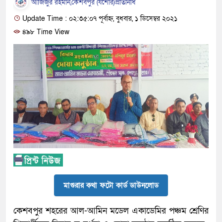
আজিজুর রহমান,কেশবপুর (যশোর)প্রতিনিধি
Update Time : ০২:৩৫:০৭ পূর্বাহ্ন, বুধবার, ১ ডিসেম্বর ২০২১
৪৯৮ Time View
মাগুরার কথা ফটো কার্ড ডাউনলোড
কেশবপুর শহরের আল-আমিন মডেল একাডেমির পঞ্চম শ্রেণির