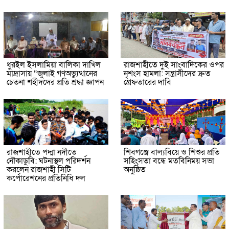
ধুরইল ইসলামিয়া বালিকা দাখিল
রাজশাহীতে দুই সাংবাদিকের ওপর
মাদ্রাসায় “জুলাই গণঅভ্যুত্থানের
নৃশংস হামলা: সন্ত্রাসীদের দ্রুত
চেতনা শহীদদের প্রতি শ্রদ্ধা জ্ঞাপন
গ্রেফতারের দাবি
রাজশাহীতে পদ্মা নদীতে
শিবগঞ্জে বাল্যবিয়ে ও শিশুর প্রতি
নৌকাডুবি: ঘটনাস্থল পরিদর্শন
সহিংসতা বন্ধে মতবিনিময় সভা
করলেন রাজশাহী সিটি
অনুষ্ঠিত
কর্পোরেশনের প্রতিনিধি দল