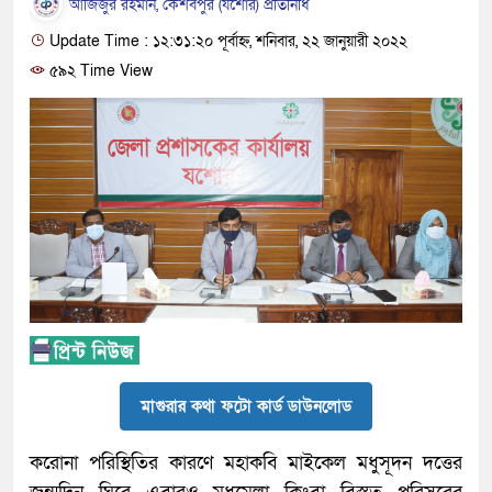
আজিজুর রহমান, কেশবপুর (যশোর) প্রতিনিধি
Update Time : ১২:৩১:২০ পূর্বাহ্ন, শনিবার, ২২ জানুয়ারী ২০২২
৫৯২ Time View
মাগুরার কথা ফটো কার্ড ডাউনলোড
করোনা পরিস্থিতির কারণে মহাকবি মাইকেল মধুসূদন দত্তের