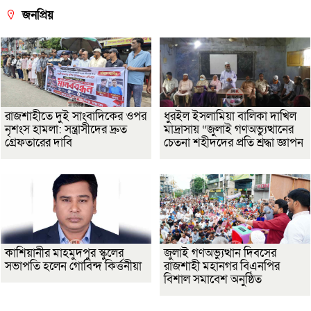
জনপ্রিয়
রাজশাহীতে দুই সাংবাদিকের ওপর
ধুরইল ইসলামিয়া বালিকা দাখিল
নৃশংস হামলা: সন্ত্রাসীদের দ্রুত
মাদ্রাসায় “জুলাই গণঅভ্যুত্থানের
গ্রেফতারের দাবি
চেতনা শহীদদের প্রতি শ্রদ্ধা জ্ঞাপন
কাশিয়ানীর মাহমুদপুর স্কুলের
জুলাই গণঅভ্যুত্থান দিবসের
সভাপতি হলেন গোবিন্দ কির্ত্তনীয়া
রাজশাহী মহানগর বিএনপির
বিশাল সমাবেশ অনুষ্ঠিত