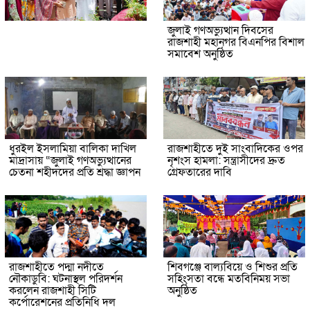
জুলাই গণঅভ্যুত্থান দিবসের
রাজশাহী মহানগর বিএনপির বিশাল
সমাবেশ অনুষ্ঠিত
ধুরইল ইসলামিয়া বালিকা দাখিল
রাজশাহীতে দুই সাংবাদিকের ওপর
মাদ্রাসায় “জুলাই গণঅভ্যুত্থানের
নৃশংস হামলা: সন্ত্রাসীদের দ্রুত
চেতনা শহীদদের প্রতি শ্রদ্ধা জ্ঞাপন
গ্রেফতারের দাবি
রাজশাহীতে পদ্মা নদীতে
শিবগঞ্জে বাল্যবিয়ে ও শিশুর প্রতি
নৌকাডুবি: ঘটনাস্থল পরিদর্শন
সহিংসতা বন্ধে মতবিনিময় সভা
করলেন রাজশাহী সিটি
অনুষ্ঠিত
কর্পোরেশনের প্রতিনিধি দল