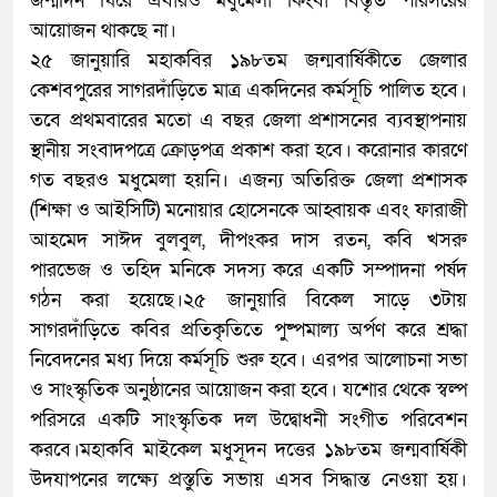
জন্মদিন ঘিরে এবারও মধুমেলা কিংবা বিস্তৃত পরিসরের
আয়োজন থাকছে না।
২৫ জানুয়ারি মহাকবির ১৯৮তম জন্মবার্ষিকীতে জেলার
কেশবপুরের সাগরদাঁড়িতে মাত্র একদিনের কর্মসূচি পালিত হবে।
তবে প্রথমবারের মতো এ বছর জেলা প্রশাসনের ব্যবস্থাপনায়
স্থানীয় সংবাদপত্রে ক্রোড়পত্র প্রকাশ করা হবে। করোনার কারণে
গত বছরও মধুমেলা হয়নি। এজন্য অতিরিক্ত জেলা প্রশাসক
(শিক্ষা ও আইসিটি) মনোয়ার হোসেনকে আহ্বায়ক এবং ফারাজী
আহমেদ সাঈদ বুলবুল, দীপংকর দাস রতন, কবি খসরু
পারভেজ ও তহিদ মনিকে সদস্য করে একটি সম্পাদনা পর্ষদ
গঠন করা হয়েছে।২৫ জানুয়ারি বিকেল সাড়ে ৩টায়
সাগরদাঁড়িতে কবির প্রতিকৃতিতে পুষ্পমাল্য অর্পণ করে শ্রদ্ধা
নিবেদনের মধ্য দিয়ে কর্মসূচি শুরু হবে। এরপর আলোচনা সভা
ও সাংস্কৃতিক অনুষ্ঠানের আয়োজন করা হবে। যশোর থেকে স্বল্প
পরিসরে একটি সাংস্কৃতিক দল উদ্বোধনী সংগীত পরিবেশন
করবে।মহাকবি মাইকেল মধুসূদন দত্তের ১৯৮তম জন্মবার্ষিকী
উদযাপনের লক্ষ্যে প্রস্তুতি সভায় এসব সিদ্ধান্ত নেওয়া হয়।