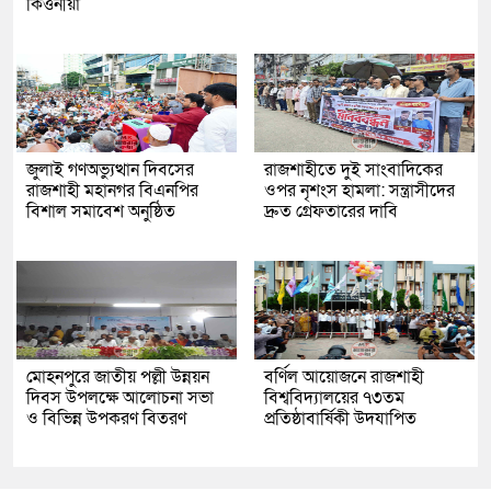
কির্ত্তনীয়া
জুলাই গণঅভ্যুত্থান দিবসের
রাজশাহীতে দুই সাংবাদিকের
রাজশাহী মহানগর বিএনপির
ওপর নৃশংস হামলা: সন্ত্রাসীদের
বিশাল সমাবেশ অনুষ্ঠিত
দ্রুত গ্রেফতারের দাবি
মোহনপুরে জাতীয় পল্লী উন্নয়ন
বর্ণিল আয়োজনে রাজশাহী
দিবস উপলক্ষে আলোচনা সভা
বিশ্ববিদ্যালয়ের ৭৩তম
ও বিভিন্ন উপকরণ বিতরণ
প্রতিষ্ঠাবার্ষিকী উদযাপিত