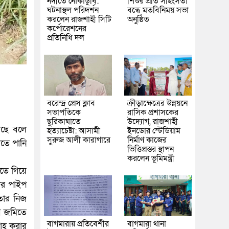
নদীতে নৌকাডুবি:
শিশুর প্রতি সহিংসতা
ঘটনাস্থল পরিদর্শন
বন্ধে মতবিনিময় সভা
করলেন রাজশাহী সিটি
অনুষ্ঠিত
কর্পোরেশনের
প্রতিনিধি দল
বরেন্দ্র প্রেস ক্লাব
ক্রীড়াক্ষেত্রের উন্নয়নে
সভাপতিকে
রাসিক প্রশাসকের
ছুরিকাঘাতে
উদ্যোগ, রাজশাহী
েছে বলে
হত্যাচেষ্টা: আসামী
ইনডোর স্টেডিয়াম
সুরুজ আলী কারাগারে
নির্মাণ কাজের
তে পানি
ভিত্তিপ্রস্তর স্থাপন
করলেন ভূমিমন্ত্রী
িতে গিয়ে
ার পাইপ
 তার নিজ
য়ে জমিতে
বাগমারায় প্রতিবেশীর
বাগমারা থানা
রাহ করার