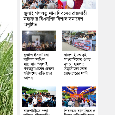
জুলাই গণঅভ্যুত্থান দিবসের রাজশাহী
মহানগর বিএনপির বিশাল সমাবেশ
অনুষ্ঠিত
ধুরইল ইসলামিয়া
রাজশাহীতে দুই
বালিকা দাখিল
সাংবাদিকের ওপর
মাদ্রাসায় “জুলাই
নৃশংস হামলা:
গণঅভ্যুত্থানের চেতনা
সন্ত্রাসীদের দ্রুত
শহীদদের প্রতি শ্রদ্ধা
গ্রেফতারের দাবি
জ্ঞাপন
রাজশাহীতে পদ্মা
শিবগঞ্জে বাল্যবিয়ে ও