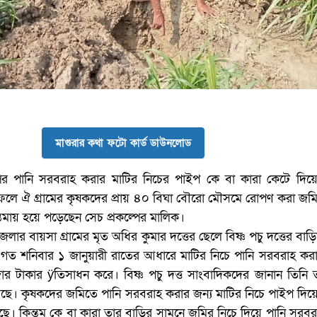
মাগুরার কথা ফটো কার্ড ডাউনলোড
পের পানি সরবরাহ করার মাটির নিচের পাইপ কে বা কারা কেটে দিয়
লে ঐ গ্রামের কৃষকদের প্রায় ৪০ বিঘা বৌরো মৌসমে রোপণ করা জমি
্ত্মায় হয়ে পড়েছেন সেচ প্রকল্পের মালিক।
েলার বায়সা গ্রামের মৃত অধির কুমার দত্তের ছেলে বিষ্ণ পচু দত্তের বাড়
 গত শনিবার ১ জানুয়ারী রাতের আধারে মাটির নিচে পানি সরবরাহ কর
জার টাকার ÿতিসাধন করে। বিষ্ণ পচু দত্ত সাংবাদিকদের জানান তিনি
য়েছে। কৃষকদের জমিতে পানি সরবরাহ করার জন্য মাটির নিচে পাইপ দি
। কিন্ত্ম কে বা কারা তার বাড়ির সামনে জমির নিচে দিয়ে পানি সরব