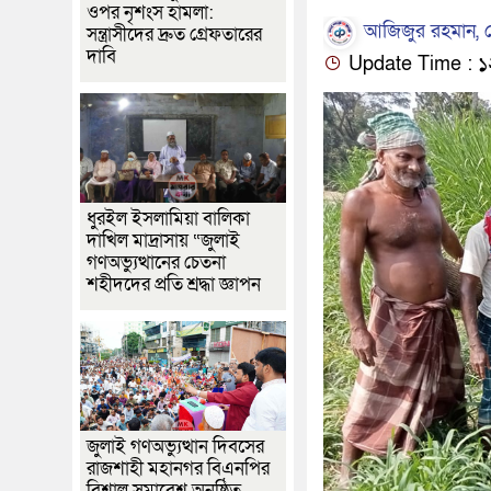
ওপর নৃশংস হামলা:
আজিজুর রহমান, কে
সন্ত্রাসীদের দ্রুত গ্রেফতারের
দাবি
Update Time : ১২:২০
ধুরইল ইসলামিয়া বালিকা
দাখিল মাদ্রাসায় “জুলাই
গণঅভ্যুত্থানের চেতনা
শহীদদের প্রতি শ্রদ্ধা জ্ঞাপন
জুলাই গণঅভ্যুত্থান দিবসের
রাজশাহী মহানগর বিএনপির
বিশাল সমাবেশ অনুষ্ঠিত