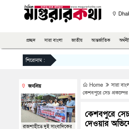
Dha
প্রচ্ছদ
সারা বাংলা
জাতীয়
আন্তর্জাতিক
অর্থন
শিরোনাম :
Home
সারা বাং
জনপ্রিয়
কেশবপুরে সেচ প্রকল্প
কেশবপুরে সেচ
দেওয়ার অভি
রাজশাহীতে দুই সাংবাদিকের