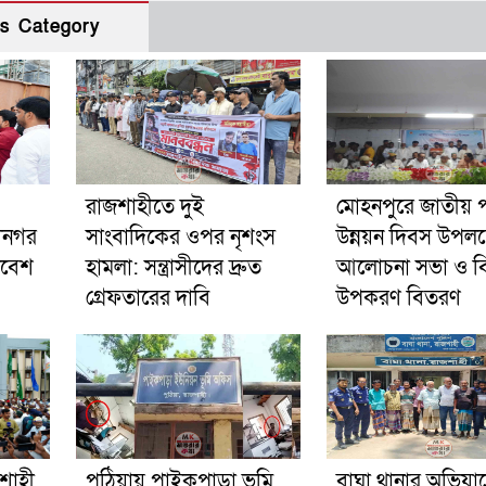
s Category
রাজশাহীতে দুই
মোহনপুরে জাতীয় পল
ানগর
সাংবাদিকের ওপর নৃশংস
উন্নয়ন দিবস উপলক্
াবেশ
হামলা: সন্ত্রাসীদের দ্রুত
আলোচনা সভা ও বিভ
গ্রেফতারের দাবি
উপকরণ বিতরণ
শাহী
পুঠিয়ায় পাইকপাড়া ভূমি
বাঘা থানার অভিযা