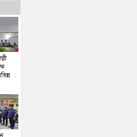
্লী
ষে
িন্ন
নে