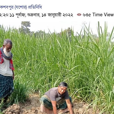
শবপুর (যশোর) প্রতিনিধি
:১১ পূর্বাহ্ন, শুক্রবার, ১৪ জানুয়ারী ২০২২
৬৩৫ Time View