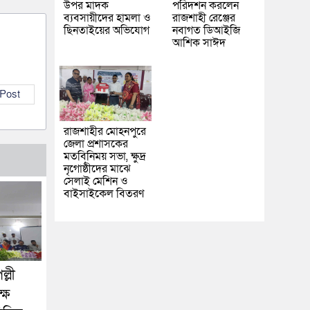
উপর মাদক
পরিদর্শন করলেন
ব্যবসায়ীদের হামলা ও
রাজশাহী রেঞ্জের
ছিনতাইয়ের অভিযোগ
নবাগত ডিআইজি
আশিক সাঈদ
 Post
রাজশাহীর মোহনপুরে
জেলা প্রশাসকের
মতবিনিময় সভা, ক্ষুদ্র
নৃগোষ্ঠীদের মাঝে
সেলাই মেশিন ও
বাইসাইকেল বিতরণ
্লী
ষে