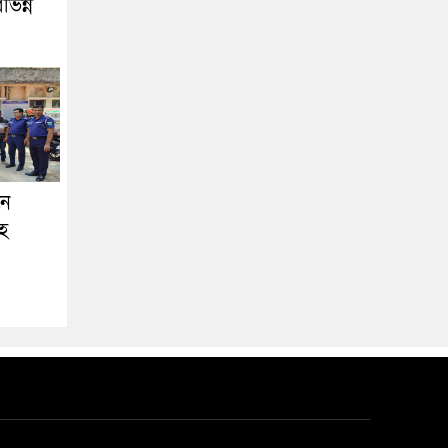
িন্ন
নে
সহ