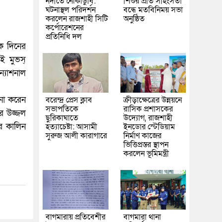
নদীতে নৌকাডুবি:
শিশুর প্রতি সহিংসতা
ঘটনাস্থল পরিদর্শন
বন্ধে মতবিনিময় সভা
করলেন রাজশাহী সিটি
অনুষ্ঠিত
কর্পোরেশনের
প্রতিনিধি দল
এক দিনের
ই মুভস্
ন্যাশনাল
লনা করেন
বরেন্দ্র প্রেস ক্লাব
ক্রীড়াক্ষেত্রের উন্নয়নে
সভাপতিকে
রাসিক প্রশাসকের
ার উজ্জল
ছুরিকাঘাতে
উদ্যোগ, রাজশাহী
োর কালিন
হত্যাচেষ্টা: আসামী
ইনডোর স্টেডিয়াম
সুরুজ আলী কারাগারে
নির্মাণ কাজের
ভিত্তিপ্রস্তর স্থাপন
করলেন ভূমিমন্ত্রী
বাগমারায় প্রতিবেশীর
বাগমারা থানা