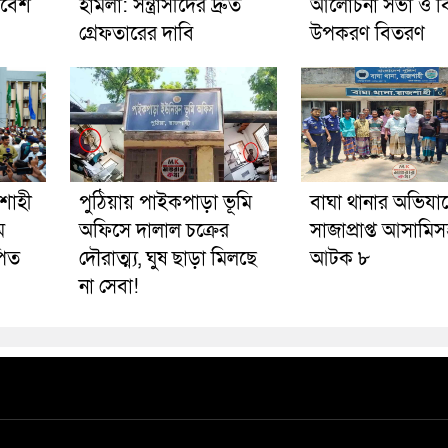
াবেশ
হামলা: সন্ত্রাসীদের দ্রুত
আলোচনা সভা ও বিভ
গ্রেফতারের দাবি
উপকরণ বিতরণ
শাহী
পুঠিয়ায় পাইকপাড়া ভূমি
বাঘা থানার অভিযা
ম
অফিসে দালাল চক্রের
সাজাপ্রাপ্ত আসামি
পিত
দৌরাত্ম্য, ঘুষ ছাড়া মিলছে
আটক ৮
না সেবা!