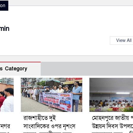
ion
min
View All
s Category
রাজশাহীতে দুই
মোহনপুরে জাতীয় পল
ানগর
সাংবাদিকের ওপর নৃশংস
উন্নয়ন দিবস উপলক্