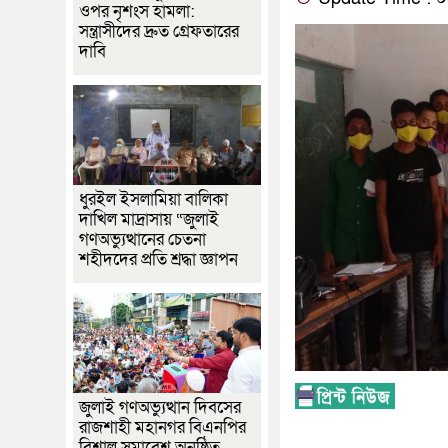
ওপর নৃশংস হামলা:
সন্ত্রাসীদের দ্রুত গ্রেফতারের
দাবি
ধুরইল ইসলামিয়া বালিকা
দাখিল মাদ্রাসায় “জুলাই
গণঅভ্যুত্থানের চেতনা
শহীদদের প্রতি শ্রদ্ধা জ্ঞাপন
জুলাই গণঅভ্যুত্থান দিবসের
রাজশাহী মহানগর বিএনপির
বিশাল সমাবেশ অনুষ্ঠিত