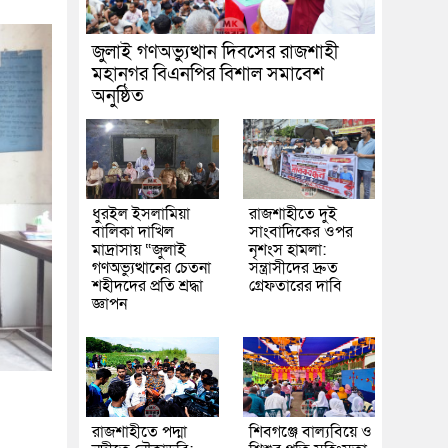
জুলাই গণঅভ্যুত্থান দিবসের রাজশাহী
মহানগর বিএনপির বিশাল সমাবেশ
অনুষ্ঠিত
ধুরইল ইসলামিয়া
রাজশাহীতে দুই
বালিকা দাখিল
সাংবাদিকের ওপর
মাদ্রাসায় “জুলাই
নৃশংস হামলা:
গণঅভ্যুত্থানের চেতনা
সন্ত্রাসীদের দ্রুত
শহীদদের প্রতি শ্রদ্ধা
গ্রেফতারের দাবি
জ্ঞাপন
রাজশাহীতে পদ্মা
শিবগঞ্জে বাল্যবিয়ে ও