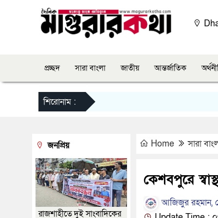
Dh
প্রচ্ছদ
সারা বাংলা
জাতীয়
আন্তর্জাতিক
অর্থন
শিরোনাম :
Home
সারা বাং
জনপ্রিয়
কেশবপুরে স্বাস
আজিজুর রহমান, কে
রাজশাহীতে দুই সাংবাদিকের
Update Time : ০৩:০