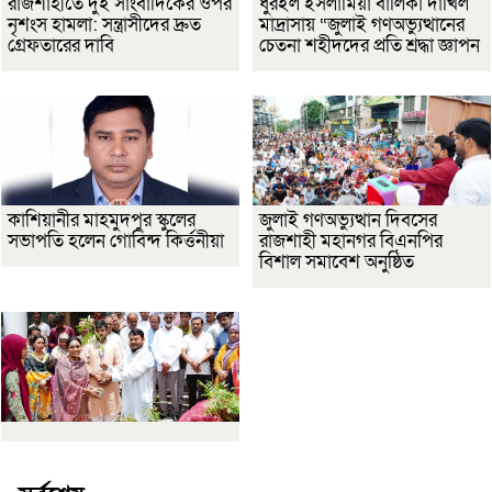
রাজশাহীতে দুই সাংবাদিকের ওপর
ধুরইল ইসলামিয়া বালিকা দাখিল
নৃশংস হামলা: সন্ত্রাসীদের দ্রুত
মাদ্রাসায় “জুলাই গণঅভ্যুত্থানের
গ্রেফতারের দাবি
চেতনা শহীদদের প্রতি শ্রদ্ধা জ্ঞাপন
কাশিয়ানীর মাহমুদপুর স্কুলের
জুলাই গণঅভ্যুত্থান দিবসের
সভাপতি হলেন গোবিন্দ কির্ত্তনীয়া
রাজশাহী মহানগর বিএনপির
বিশাল সমাবেশ অনুষ্ঠিত