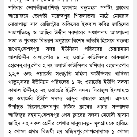
শনিবার ভোগতী(আংশিক) মূলগ্রাম বন্ধুমহল স্পটিং ক্লাবের
আয়োজনে ভোগতী নরেন্দপুর শিতলাতলা মাঠে মোহরাব
নোয়াপাড়া সাব রেজিস্ট্রার অফিসের ইকবাল কবির জাহিদের
সভাপতিত্বে ও আছির উদ্দীন সরদারের সঞ্চালনায় আলোচনা
সভা ও পুরস্কার বিতরণ অনুষ্ঠানে বিশেষ অতিথি হিসেবে বক্তব্য
রাখেন,কেশবপুর সদর ইউনিয়ন পরিষদের চেয়ারম্যান
আলাউদ্দীন আলা,পৌর ৪ নং ওয়ার্ড কাউন্সিলর আফজাল
হোসেন,বাবু,পৌর ২ নং ওয়ার্ড কাউন্সিলর মশিয়ার রহমান,পৌর
১,২,ও ৩নং ওয়ার্ডের সংরÿিত মহিলা কাউন্সিলর খাদিজা
খাতুন,সদর ইউনিয়ন পরিষদের ১ নং ওয়ার্ডের ইউপি সদস্য
কামাল উদ্দীন,২ নং ওয়ার্ডের ইউপি সদস্য সিরাজুল ইসলাম,৩
নং ওয়ার্ডের ইউপি সদস্য আব্দুর রাজ্জাক প্রমুখ। এসময়
উপস্থিত ছিলেন,কেশবপুর নিউজ ক্লাবের প্রচার সম্পাদক
আজিজুর রহমান,কেশবপুর প্রেস ক্লাবের সদস্য মেহেদী হাসান
জাহিদ সহ সকল শ্রেনীর পেশার মানুষ।নতুন মূলগ্রামকে হারিয়ে
২ গোলে প্রথম বিজয়ী হন মজিদপুর,গোপসোনাকে ১ গোলে