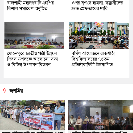
রাজশাহী মহানগর বিএনপির
ওপর নৃশংস হামলা: সন্ত্রাসীদের
বিশাল সমাবেশ অনুষ্ঠিত
দ্রুত গ্রেফতারের দাবি
মোহনপুরে জাতীয় পল্লী উন্নয়ন
বর্ণিল আয়োজনে রাজশাহী
দিবস উপলক্ষে আলোচনা সভা
বিশ্ববিদ্যালয়ের ৭৩তম
ও বিভিন্ন উপকরণ বিতরণ
প্রতিষ্ঠাবার্ষিকী উদযাপিত
জনপ্রিয়