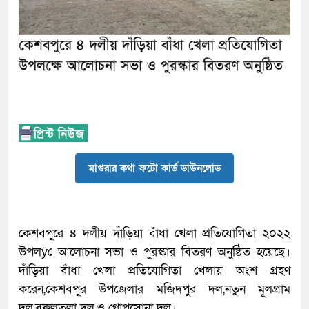
মাগুরার কথা ফটো কার্ড ডাউনলোড
কেশবপুরে ৪ দলীয় দাঁড়িয়া বাঁধা খেলা প্রতিযোগিতা ২০২২
উপলÿে আলোচনা সভা ও পুরস্কার বিতরণ অনুষ্ঠিত হয়েছে।
দাঁড়িয়া বাঁধা খেলা প্রতিযোগিতা খেলায় অংশ গ্রহণ
করেন,কেশবপুর উপজেলার মজিদপুর দল,নতুন মূলগ্রাম
দল,বকুলতলা দল,ও গোপসোনা দল।