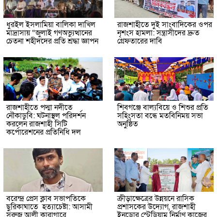
ধুরইল ইসলামিয়া বালিকা দাখিল
রাজশাহীতে দুই সাংবাদিকের ওপর
মাদ্রাসায় “জুলাই গণঅভ্যুত্থানের
নৃশংস হামলা: সন্ত্রাসীদের দ্রুত
চেতনা শহীদদের প্রতি শ্রদ্ধা জ্ঞাপন
গ্রেফতারের দাবি
রাজশাহীতে পদ্মা নদীতে
শিবগঞ্জে বাল্যবিয়ে ও শিশুর প্রতি
নৌকাডুবি: ঘটনাস্থল পরিদর্শন
সহিংসতা বন্ধে মতবিনিময় সভা
করলেন রাজশাহী সিটি
অনুষ্ঠিত
কর্পোরেশনের প্রতিনিধি দল
বরেন্দ্র প্রেস ক্লাব সভাপতিকে
ক্রীড়াক্ষেত্রের উন্নয়নে রাসিক
ছুরিকাঘাতে হত্যাচেষ্টা: আসামী
প্রশাসকের উদ্যোগ, রাজশাহী
সুরুজ আলী কারাগারে
ইনডোর স্টেডিয়াম নির্মাণ কাজের