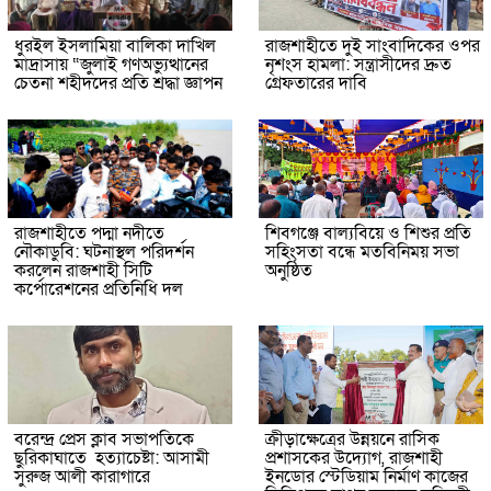
ধুরইল ইসলামিয়া বালিকা দাখিল
রাজশাহীতে দুই সাংবাদিকের ওপর
মাদ্রাসায় “জুলাই গণঅভ্যুত্থানের
নৃশংস হামলা: সন্ত্রাসীদের দ্রুত
চেতনা শহীদদের প্রতি শ্রদ্ধা জ্ঞাপন
গ্রেফতারের দাবি
রাজশাহীতে পদ্মা নদীতে
শিবগঞ্জে বাল্যবিয়ে ও শিশুর প্রতি
নৌকাডুবি: ঘটনাস্থল পরিদর্শন
সহিংসতা বন্ধে মতবিনিময় সভা
করলেন রাজশাহী সিটি
অনুষ্ঠিত
কর্পোরেশনের প্রতিনিধি দল
বরেন্দ্র প্রেস ক্লাব সভাপতিকে
ক্রীড়াক্ষেত্রের উন্নয়নে রাসিক
ছুরিকাঘাতে হত্যাচেষ্টা: আসামী
প্রশাসকের উদ্যোগ, রাজশাহী
সুরুজ আলী কারাগারে
ইনডোর স্টেডিয়াম নির্মাণ কাজের