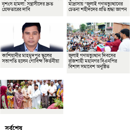
নৃশংস হামলা: সন্ত্রাসীদের দ্রুত
মাদ্রাসায় “জুলাই গণঅভ্যুত্থানের
গ্রেফতারের দাবি
চেতনা শহীদদের প্রতি শ্রদ্ধা জ্ঞাপন
কাশিয়ানীর মাহমুদপুর স্কুলের
জুলাই গণঅভ্যুত্থান দিবসের
সভাপতি হলেন গোবিন্দ কির্ত্তনীয়া
রাজশাহী মহানগর বিএনপির
বিশাল সমাবেশ অনুষ্ঠিত
সর্বশেষ