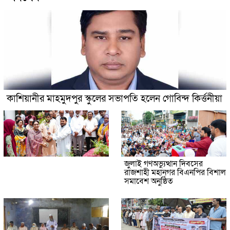
কাশিয়ানীর মাহমুদপুর স্কুলের সভাপতি হলেন গোবিন্দ কির্ত্তনীয়া
জুলাই গণঅভ্যুত্থান দিবসের
রাজশাহী মহানগর বিএনপির বিশাল
সমাবেশ অনুষ্ঠিত