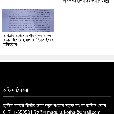
ভিত্তিপ্রস্তর স্থাপন করলেন ভূমিমন্ত্রী
বাগমারায় প্রতিবেশীর উপর মাদক
ব্যবসায়ীদের হামলা ও ছিনতাইয়ের
অভিযোগ
অফিস ঠিকানা
হালিম মার্কেট দ্বিতীয় তলা নতুন বাজার সড়ক মাগুরা অফিস ফোন
01711-650501 ইমেইল magurarkotha@gmail.com