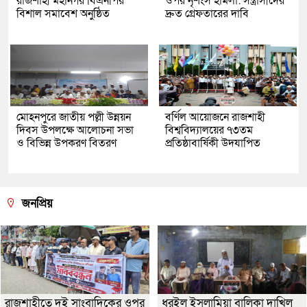
রাজশাহী মহানগর বিএনপির
ওপর নৃশংস হামলা: সন্ত্রাসীদের
বিশাল সমাবেশ অনুষ্ঠিত
দ্রুত গ্রেফতারের দাবি
মোহনপুরে জাতীয় পল্লী উন্নয়ন
বর্ণিল আয়োজনে রাজশাহী
দিবস উপলক্ষে আলোচনা সভা
বিশ্ববিদ্যালয়ের ৭৩তম
ও বিভিন্ন উপকরণ বিতরণ
প্রতিষ্ঠাবার্ষিকী উদযাপিত
জনপ্রিয়
রাজশাহীতে দুই সাংবাদিকের ওপর
ধুরইল ইসলামিয়া বালিকা দাখিল