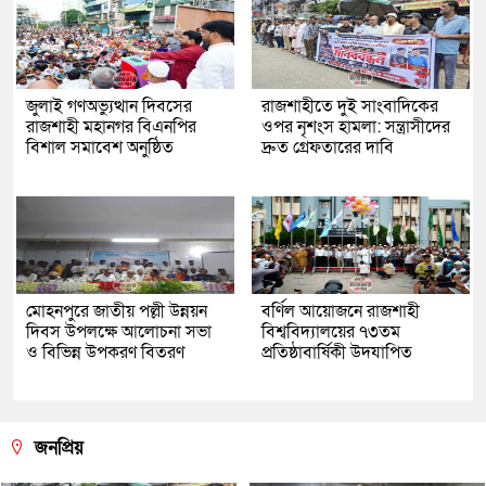
জুলাই গণঅভ্যুত্থান দিবসের
রাজশাহীতে দুই সাংবাদিকের
রাজশাহী মহানগর বিএনপির
ওপর নৃশংস হামলা: সন্ত্রাসীদের
বিশাল সমাবেশ অনুষ্ঠিত
দ্রুত গ্রেফতারের দাবি
মোহনপুরে জাতীয় পল্লী উন্নয়ন
বর্ণিল আয়োজনে রাজশাহী
দিবস উপলক্ষে আলোচনা সভা
বিশ্ববিদ্যালয়ের ৭৩তম
ও বিভিন্ন উপকরণ বিতরণ
প্রতিষ্ঠাবার্ষিকী উদযাপিত
জনপ্রিয়