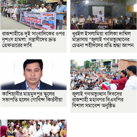
রাজশাহীতে দুই সাংবাদিকের ওপর
ধুরইল ইসলামিয়া বালিকা দাখিল
নৃশংস হামলা: সন্ত্রাসীদের দ্রুত
মাদ্রাসায় “জুলাই গণঅভ্যুত্থানের
গ্রেফতারের দাবি
চেতনা শহীদদের প্রতি শ্রদ্ধা জ্ঞাপন
কাশিয়ানীর মাহমুদপুর স্কুলের
জুলাই গণঅভ্যুত্থান দিবসের
সভাপতি হলেন গোবিন্দ কির্ত্তনীয়া
রাজশাহী মহানগর বিএনপির
বিশাল সমাবেশ অনুষ্ঠিত