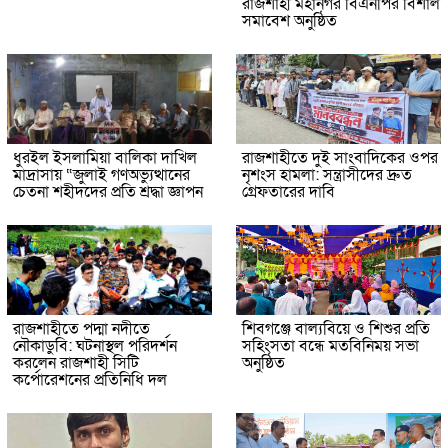
রাজশাহী মহানগর বিএনপির বিশাল
সমাবেশ অনুষ্ঠিত
ধুরইল ইসলামিয়া বালিকা দাখিল
রাজশাহীতে দুই সাংবাদিকের ওপর
মাদ্রাসায় “জুলাই গণঅভ্যুত্থানের
নৃশংস হামলা: সন্ত্রাসীদের দ্রুত
চেতনা শহীদদের প্রতি শ্রদ্ধা জ্ঞাপন
গ্রেফতারের দাবি
রাজশাহীতে পদ্মা নদীতে
শিবগঞ্জে বাল্যবিয়ে ও শিশুর প্রতি
নৌকাডুবি: ঘটনাস্থল পরিদর্শন
সহিংসতা বন্ধে মতবিনিময় সভা
করলেন রাজশাহী সিটি
অনুষ্ঠিত
কর্পোরেশনের প্রতিনিধি দল