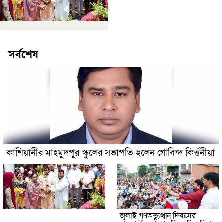
সর্বশেষ
কাশিয়ানীর মাহমুদপুর স্কুলের সভাপতি হলেন গোবিন্দ কির্ত্তনীয়া
জুলাই গণঅভ্যুত্থান দিবসের