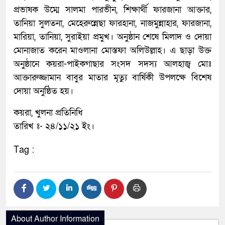
প্রভাষক উম্মে সালমা পারভীন, শিক্ষার্থী ফারজানা আক্তার,
তানিয়া সুলতনা, মেহেরুন্নেছা ফারহানা, নাজমুন্নাহার, ফারজানা,
মারিয়া, তানিয়া, সুরাইয়া প্রমুখ। অনুষ্ঠান শেষে মিলাদ ও দোয়া
মোনাজাত করেন মাওলানা মোস্তফা অলিউল্লাহ। এ ছাড়া উক্ত
অনুষ্ঠানে কয়রা-পাইকগাছার সংসদ সদস্য আলহাজ্ব মোঃ
আক্তারুজ্জামান বাবুর মাতার মৃত্যু বার্ষিকী উপলক্ষে বিশেষ
দোয়া অনুষ্ঠিত হয়।
কয়রা, খুলনা প্রতিনিধি
তারিখ ঃ- ২৪/১১/২১ ইং।
Tag :
About Author Information