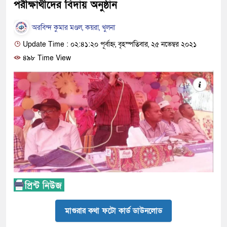
পরীক্ষার্থীদের বিদায় অনুষ্ঠান
অরবিন্দ কুমার মণ্ডল, কয়রা, খুলনা
Update Time : ০২:৪১:২০ পূর্বাহ্ন, বৃহস্পতিবার, ২৫ নভেম্বর ২০২১
৪৯৮ Time View
মাগুরার কথা ফটো কার্ড ডাউনলোড