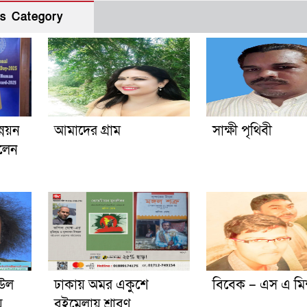
s Category
্নয়ন
আমাদের গ্রাম
সাক্ষী পৃথিবী
েলেন
িউল
ঢাকায় অমর একুশে
বিবেক – এস এ ম
য়
বইমেলায় শ্রাবণ