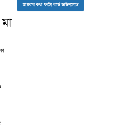
মাগুরার কথা ফটো কার্ড ডাউনলোড
 মা
কা
ও
জ