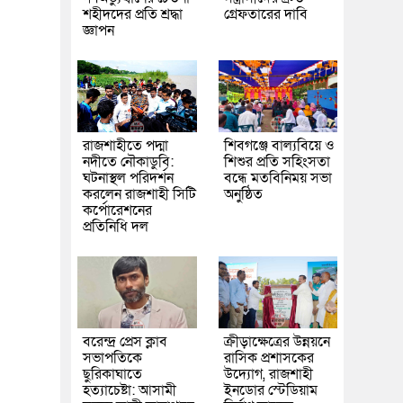
শহীদদের প্রতি শ্রদ্ধা
গ্রেফতারের দাবি
জ্ঞাপন
রাজশাহীতে পদ্মা
শিবগঞ্জে বাল্যবিয়ে ও
নদীতে নৌকাডুবি:
শিশুর প্রতি সহিংসতা
ঘটনাস্থল পরিদর্শন
বন্ধে মতবিনিময় সভা
করলেন রাজশাহী সিটি
অনুষ্ঠিত
কর্পোরেশনের
প্রতিনিধি দল
বরেন্দ্র প্রেস ক্লাব
ক্রীড়াক্ষেত্রের উন্নয়নে
সভাপতিকে
রাসিক প্রশাসকের
ছুরিকাঘাতে
উদ্যোগ, রাজশাহী
হত্যাচেষ্টা: আসামী
ইনডোর স্টেডিয়াম