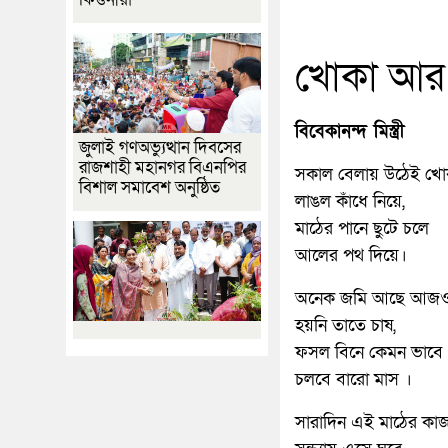
খোকা আর
বিবেকানন্দ মিস্ত্রী
জুলাই গণঅভ্যুত্থান দিবসের
রাজশাহী মহানগর বিএনপির
সকাল বেলায় উঠেই খো
বিশাল সমাবেশ অনুষ্ঠিত
লাঙল কাঁধে নিয়ে,
মাঠের পানে ছুটে চলে
আলের পথ দিয়ে।
অনেক জমি আছে আজ
হয়নি তাতে চাষ,
ফসল বিনে কেমন ভাবে
চলবে বারো মাস ।
সারাদিন এই মাঠের কা