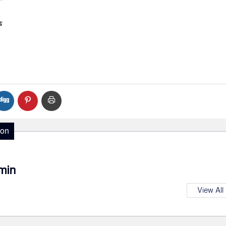
ক
ion
min
View All