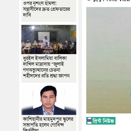
ওপর নৃশংস হামলা:
সন্ত্রাসীদের দ্রুত গ্রেফতারের
দাবি
ধুরইল ইসলামিয়া বালিকা
দাখিল মাদ্রাসায় “জুলাই
গণঅভ্যুত্থানের চেতনা
শহীদদের প্রতি শ্রদ্ধা জ্ঞাপন
কাশিয়ানীর মাহমুদপুর স্কুলের
সভাপতি হলেন গোবিন্দ
কির্ত্তনীয়া