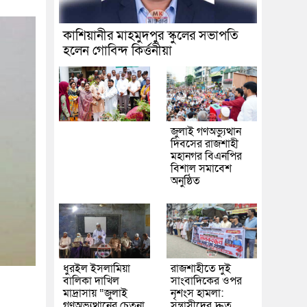
কাশিয়ানীর মাহমুদপুর স্কুলের সভাপতি
হলেন গোবিন্দ কির্ত্তনীয়া
জুলাই গণঅভ্যুত্থান
দিবসের রাজশাহী
মহানগর বিএনপির
বিশাল সমাবেশ
অনুষ্ঠিত
ধুরইল ইসলামিয়া
রাজশাহীতে দুই
বালিকা দাখিল
সাংবাদিকের ওপর
মাদ্রাসায় “জুলাই
নৃশংস হামলা:
গণঅভ্যুত্থানের চেতনা
সন্ত্রাসীদের দ্রুত