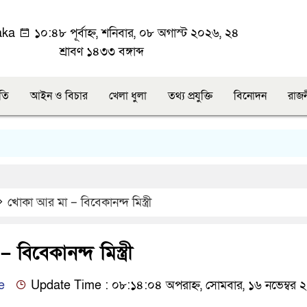
aka
১০:৪৮ পূর্বাহ্ন, শনিবার, ০৮ অগাস্ট ২০২৬, ২৪
শ্রাবণ ১৪৩৩ বঙ্গাব্দ
ীতি
আইন ও বিচার
খেলা ধুলা
তথ্য প্রযুক্তি
বিনোদন
রাজ
খোকা আর মা – বিবেকানন্দ মিস্ত্রী
িবেকানন্দ মিস্ত্রী
e
Update Time : ০৮:১৪:০৪ অপরাহ্ন, সোমবার, ১৬ নভেম্বর 