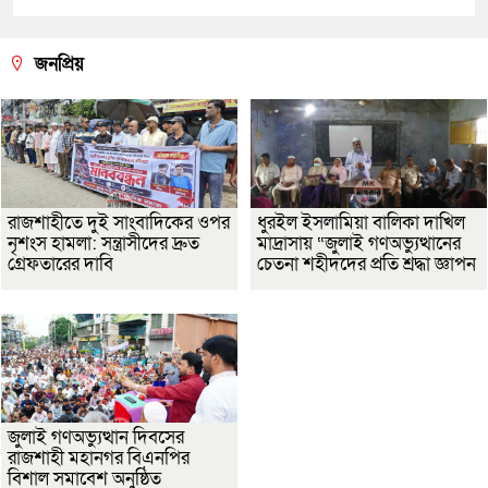
জনপ্রিয়
রাজশাহীতে দুই সাংবাদিকের ওপর
ধুরইল ইসলামিয়া বালিকা দাখিল
নৃশংস হামলা: সন্ত্রাসীদের দ্রুত
মাদ্রাসায় “জুলাই গণঅভ্যুত্থানের
গ্রেফতারের দাবি
চেতনা শহীদদের প্রতি শ্রদ্ধা জ্ঞাপন
জুলাই গণঅভ্যুত্থান দিবসের
রাজশাহী মহানগর বিএনপির
বিশাল সমাবেশ অনুষ্ঠিত