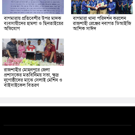
বাগমারায় প্রতিবেশীর উপর মাদক
বাগমারা থানা পরিদর্শন করলেন
ব্যবসায়ীদের হামলা ও ছিনতাইয়ের
রাজশাহী রেঞ্জের নবাগত ডিআইজি
অভিযোগ
আশিক সাঈদ
রাজশাহীর মোহনপুরে জেলা
প্রশাসকের মতবিনিময় সভা, ক্ষুদ্র
নৃগোষ্ঠীদের মাঝে সেলাই মেশিন ও
বাইসাইকেল বিতরণ