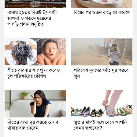
বাঘায় ২১তম বিরাট ইসলামী
বিয়ের পর ওজন বাড়ে যে কারণে
জালসা ও খতমে ছাত্রদের
পাগড়ি প্রদান অনুষ্ঠিত
শীতে বারবার শ্যাম্পু না করেও
পরিবেশ দূষণের ক্ষতি দূর করবে
চুল পরিষ্কারের কৌশল
জুস
দাঁতের ব্যথা দূর করতে যেসব
জুতার মাপই বলে দেবে আপনি
খাবার বাদ দেবেন
কেমন স্বভাবের?