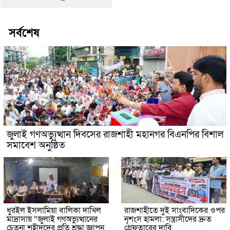
সর্বশেষ
জুলাই গণঅভ্যুত্থান দিবসের রাজশাহী মহানগর বিএনপির বিশাল
সমাবেশ অনুষ্ঠিত
ধুরইল ইসলামিয়া বালিকা দাখিল
রাজশাহীতে দুই সাংবাদিকের ওপর
মাদ্রাসায় “জুলাই গণঅভ্যুত্থানের
নৃশংস হামলা: সন্ত্রাসীদের দ্রুত
চেতনা শহীদদের প্রতি শ্রদ্ধা জ্ঞাপন
গ্রেফতারের দাবি