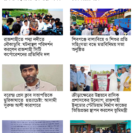
রাজশাহীতে পদ্মা নদীতে
শিবগঞ্জে বাল্যবিয়ে ও শিশুর প্রতি
নৌকাডুবি: ঘটনাস্থল পরিদর্শন
সহিংসতা বন্ধে মতবিনিময় সভা
করলেন রাজশাহী সিটি
অনুষ্ঠিত
কর্পোরেশনের প্রতিনিধি দল
বরেন্দ্র প্রেস ক্লাব সভাপতিকে
ক্রীড়াক্ষেত্রের উন্নয়নে রাসিক
ছুরিকাঘাতে হত্যাচেষ্টা: আসামী
প্রশাসকের উদ্যোগ, রাজশাহী
সুরুজ আলী কারাগারে
ইনডোর স্টেডিয়াম নির্মাণ কাজের
ভিত্তিপ্রস্তর স্থাপন করলেন ভূমিমন্ত্রী