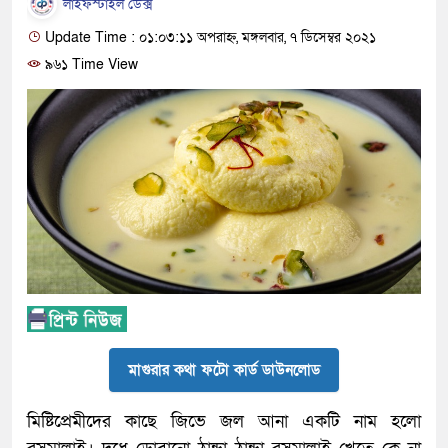
লাইফস্টাইল ডেক্স
Update Time : ০১:০৩:১১ অপরাহ্ন, মঙ্গলবার, ৭ ডিসেম্বর ২০২১
৯৬১ Time View
মাগুরার কথা ফটো কার্ড ডাউনলোড
মিষ্টিপ্রেমীদের কাছে জিভে জল আনা একটি নাম হলো