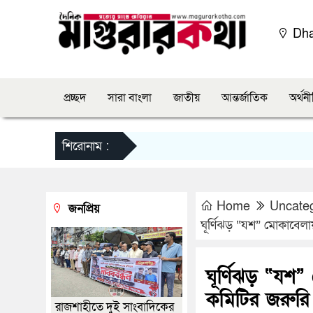
Dh
প্রচ্ছদ
সারা বাংলা
জাতীয়
আন্তর্জাতিক
অর্থন
শিরোনাম :
Home
Uncate
জনপ্রিয়
ঘূর্ণিঝড় “যশ” মোকাবেলায়
ঘূর্ণিঝড় “যশ” 
কমিটির জরুরি 
রাজশাহীতে দুই সাংবাদিকের