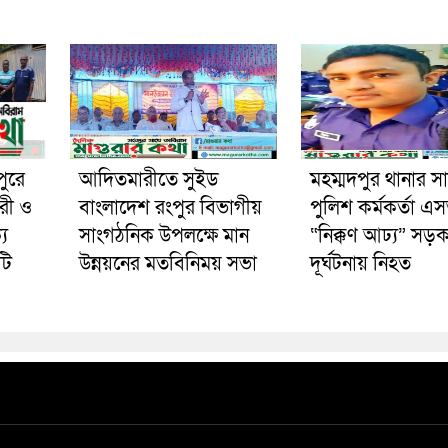
পুরে
আদিতমারীতে সুইড
মহম্মদপুর থানার স
রী ও
বাংলাদেশ রংপুর বিভাগীয়
পুলিশ কর্মকর্তা 
য
সাংগঠনিক উপলক্ষে মান
“নিক্কণ আঢ্য” সড়
টি
উন্নয়নের মতবিনিময় সভা
দূর্ঘটনায় নিহত