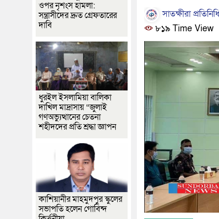
ওপর নৃশংস হামলা:
সাতক্ষীরা প্রতিনিধ
সন্ত্রাসীদের দ্রুত গ্রেফতারের
দাবি
৮১৯ Time View
ধুরইল ইসলামিয়া বালিকা
দাখিল মাদ্রাসায় “জুলাই
গণঅভ্যুত্থানের চেতনা
শহীদদের প্রতি শ্রদ্ধা জ্ঞাপন
কাশিয়ানীর মাহমুদপুর স্কুলের
সভাপতি হলেন গোবিন্দ
কির্ত্তনীয়া