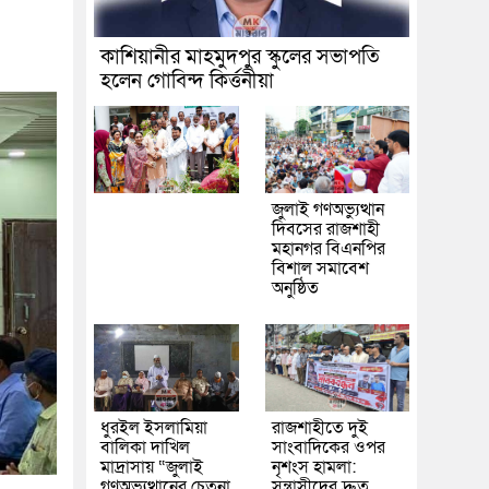
কাশিয়ানীর মাহমুদপুর স্কুলের সভাপতি
হলেন গোবিন্দ কির্ত্তনীয়া
জুলাই গণঅভ্যুত্থান
দিবসের রাজশাহী
মহানগর বিএনপির
বিশাল সমাবেশ
অনুষ্ঠিত
ধুরইল ইসলামিয়া
রাজশাহীতে দুই
বালিকা দাখিল
সাংবাদিকের ওপর
মাদ্রাসায় “জুলাই
নৃশংস হামলা:
গণঅভ্যুত্থানের চেতনা
সন্ত্রাসীদের দ্রুত