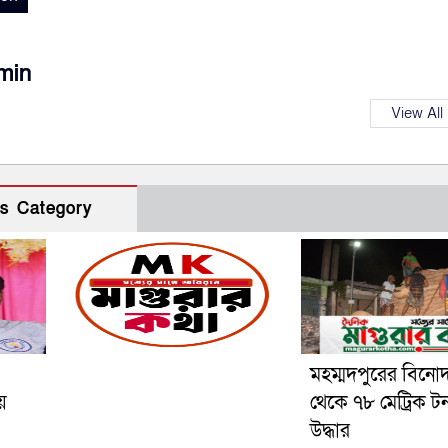
min
View All
s Category
মহম্মদপুরের বিনো
য়
থেকে ৭৮ মেট্রিক ট
উদ্ধার