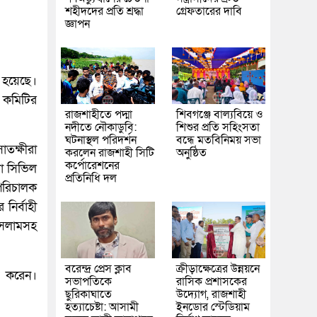
শহীদদের প্রতি শ্রদ্ধা
গ্রেফতারের দাবি
জ্ঞাপন
ত হয়েছে।
া কমিটির
রাজশাহীতে পদ্মা
শিবগঞ্জে বাল্যবিয়ে ও
নদীতে নৌকাডুবি:
শিশুর প্রতি সহিংসতা
ঘটনাস্থল পরিদর্শন
বন্ধে মতবিনিময় সভা
াতক্ষীরা
করলেন রাজশাহী সিটি
অনুষ্ঠিত
কর্পোরেশনের
রা সিভিল
প্রতিনিধি দল
পরিচালক
নির্বাহী
 ইসলামসহ
বরেন্দ্র প্রেস ক্লাব
ক্রীড়াক্ষেত্রের উন্নয়নে
া করেন।
সভাপতিকে
রাসিক প্রশাসকের
ছুরিকাঘাতে
উদ্যোগ, রাজশাহী
হত্যাচেষ্টা: আসামী
ইনডোর স্টেডিয়াম