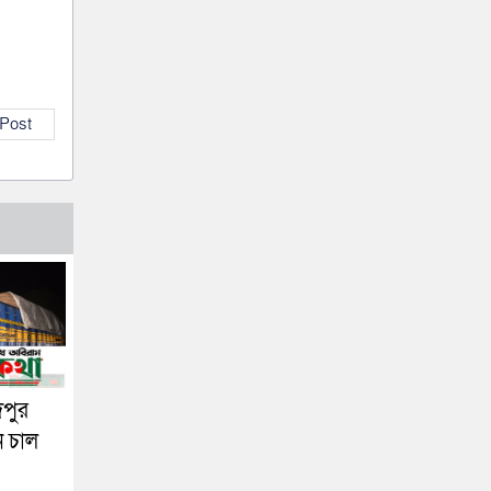
 Post
দপুর
ন চাল