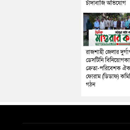
চাঁদাবাজি অভিযোগ
রাজশাহী জেলার দুর্গা
ডেসটিনি বিনিয়োগকা
ক্রেতা-পরিবেশক ঐক্
ফোরাম (ডিডাফ) কমি
গঠন