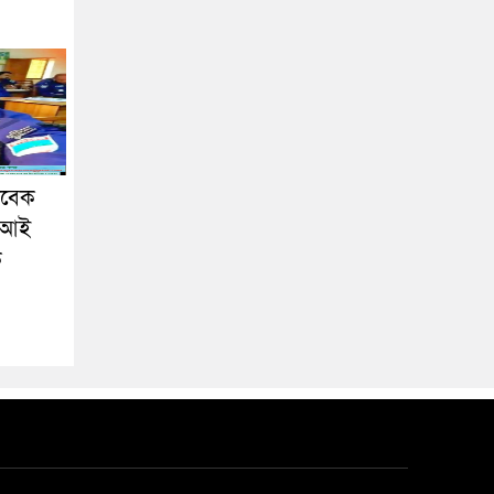
াবেক
এসআই
ক