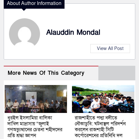
About Author Information
Alauddin Mondal
View All Post
More News Of This Category
ধুরইল ইসলামিয়া বালিকা
রাজশাহীতে পদ্মা নদীতে
দাখিল মাদ্রাসায় “জুলাই
নৌকাডুবি: ঘটনাস্থল পরিদর্শন
গণঅভ্যুত্থানের চেতনা শহীদদের
করলেন রাজশাহী সিটি
প্রতি শ্রদ্ধা জ্ঞাপন
কর্পোরেশনের প্রতিনিধি দল