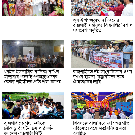
জুলাই গণঅভ্যুত্থান দিবসের
রাজশাহী মহানগর বিএনপির বিশাল
সমাবেশ অনুষ্ঠিত
ধুরইল ইসলামিয়া বালিকা দাখিল
রাজশাহীতে দুই সাংবাদিকের ওপর
মাদ্রাসায় “জুলাই গণঅভ্যুত্থানের
নৃশংস হামলা: সন্ত্রাসীদের দ্রুত
চেতনা শহীদদের প্রতি শ্রদ্ধা জ্ঞাপন
গ্রেফতারের দাবি
রাজশাহীতে পদ্মা নদীতে
শিবগঞ্জে বাল্যবিয়ে ও শিশুর প্রতি
নৌকাডুবি: ঘটনাস্থল পরিদর্শন
সহিংসতা বন্ধে মতবিনিময় সভা
করলেন রাজশাহী সিটি
অনুষ্ঠিত