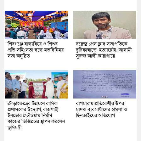
শিবগঞ্জে বাল্যবিয়ে ও শিশুর
বরেন্দ্র প্রেস ক্লাব সভাপতিকে
প্রতি সহিংসতা বন্ধে মতবিনিময়
ছুরিকাঘাতে হত্যাচেষ্টা: আসামী
সভা অনুষ্ঠিত
সুরুজ আলী কারাগারে
ক্রীড়াক্ষেত্রের উন্নয়নে রাসিক
বাগমারায় প্রতিবেশীর উপর
প্রশাসকের উদ্যোগ, রাজশাহী
মাদক ব্যবসায়ীদের হামলা ও
ইনডোর স্টেডিয়াম নির্মাণ
ছিনতাইয়ের অভিযোগ
কাজের ভিত্তিপ্রস্তর স্থাপন করলেন
ভূমিমন্ত্রী