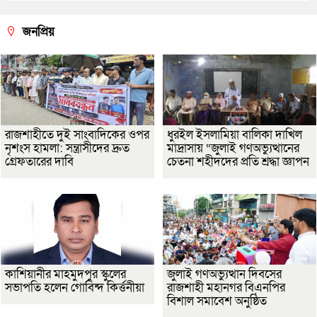
জনপ্রিয়
রাজশাহীতে দুই সাংবাদিকের ওপর
ধুরইল ইসলামিয়া বালিকা দাখিল
নৃশংস হামলা: সন্ত্রাসীদের দ্রুত
মাদ্রাসায় “জুলাই গণঅভ্যুত্থানের
গ্রেফতারের দাবি
চেতনা শহীদদের প্রতি শ্রদ্ধা জ্ঞাপন
কাশিয়ানীর মাহমুদপুর স্কুলের
জুলাই গণঅভ্যুত্থান দিবসের
সভাপতি হলেন গোবিন্দ কির্ত্তনীয়া
রাজশাহী মহানগর বিএনপির
বিশাল সমাবেশ অনুষ্ঠিত