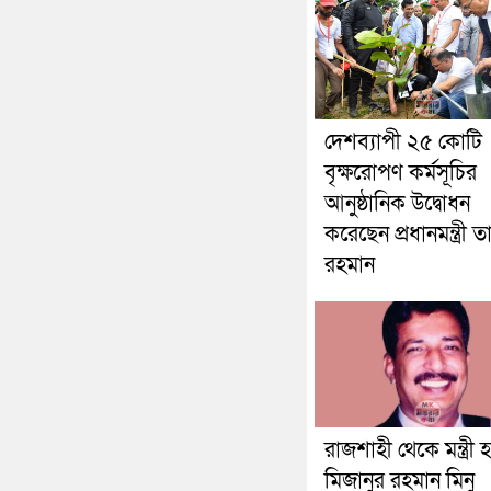
দেশব্যাপী ২৫ কোটি
বৃক্ষরোপণ কর্মসূচির
আনুষ্ঠানিক উদ্বোধন
করেছেন প্রধানমন্ত্রী 
রহমান
রাজশাহী থেকে মন্ত্রী হ
মিজানুর রহমান মিনু