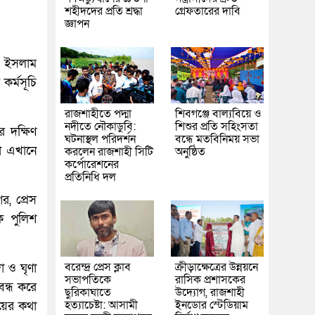
শহীদদের প্রতি শ্রদ্ধা
গ্রেফতারের দাবি
জ্ঞাপন
 ইসলাম
 কর্মসূচি
রাজশাহীতে পদ্মা
শিবগঞ্জে বাল্যবিয়ে ও
নদীতে নৌকাডুবি:
শিশুর প্রতি সহিংসতা
 দক্ষিণ
ঘটনাস্থল পরিদর্শন
বন্ধে মতবিনিময় সভা
া এখানে
করলেন রাজশাহী সিটি
অনুষ্ঠিত
কর্পোরেশনের
প্রতিনিধি দল
, প্রেস
ক পুলিশ
বরেন্দ্র প্রেস ক্লাব
ক্রীড়াক্ষেত্রের উন্নয়নে
দা ও ঘৃণা
সভাপতিকে
রাসিক প্রশাসকের
বন্ধ করে
ছুরিকাঘাতে
উদ্যোগ, রাজশাহী
হত্যাচেষ্টা: আসামী
ইনডোর স্টেডিয়াম
য়ের কথা