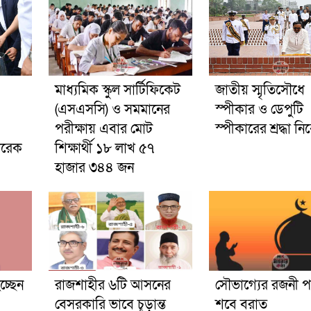
মাধ্যমিক স্কুল সার্টিফিকেট
জাতীয় স্মৃতিসৌধে
(এসএসসি) ও সমমানের
স্পীকার ও ডেপুটি
পরীক্ষায় এবার মোট
স্পীকারের শ্রদ্ধা ন
তারেক
শিক্ষার্থী ১৮ লাখ ৫৭
হাজার ৩৪৪ জন
চ্ছেন
রাজশাহীর ৬টি আসনের
সৌভাগ্যের রজনী পব
বেসরকারি ভাবে চূড়ান্ত
শবে বরাত