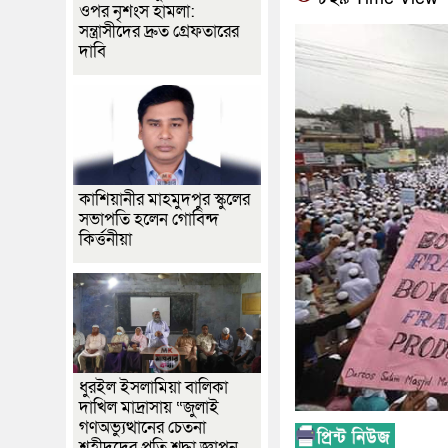
ওপর নৃশংস হামলা:
সন্ত্রাসীদের দ্রুত গ্রেফতারের
দাবি
কাশিয়ানীর মাহমুদপুর স্কুলের
সভাপতি হলেন গোবিন্দ
কির্ত্তনীয়া
ধুরইল ইসলামিয়া বালিকা
দাখিল মাদ্রাসায় “জুলাই
গণঅভ্যুত্থানের চেতনা
শহীদদের প্রতি শ্রদ্ধা জ্ঞাপন