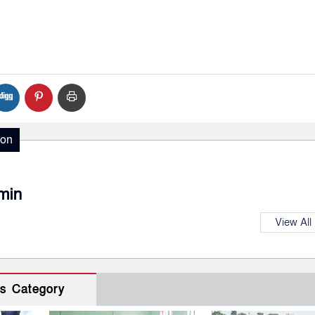
ion
min
View All
s Category