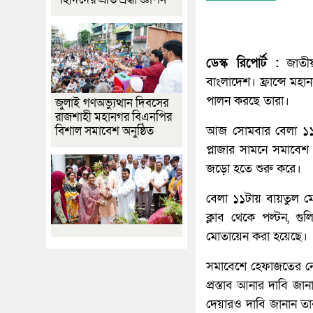
ডেস্ক রিপোর্ট :
জাতীয়
বাংলাদেশ। ফ্রান্সে মহানব
পালন করছে তারা।
জুলাই গণঅভ্যুত্থান দিবসের
রাজশাহী মহানগর বিএনপির
আজ সোমবার বেলা ১১টা
বিশাল সমাবেশ অনুষ্ঠিত
প্লাজার সামনে সমাবেশ
জড়ো হতে শুরু করে।
বেলা ১১টায় বায়তুল 
ক্লাব থেকে পল্টন, গ
মোতায়েন করা হয়েছে।
সমাবেশে হেফাজতের নেতারা 
প্রস্তাব আনার দাবি জা
দেয়ারও দাবি জানান তা