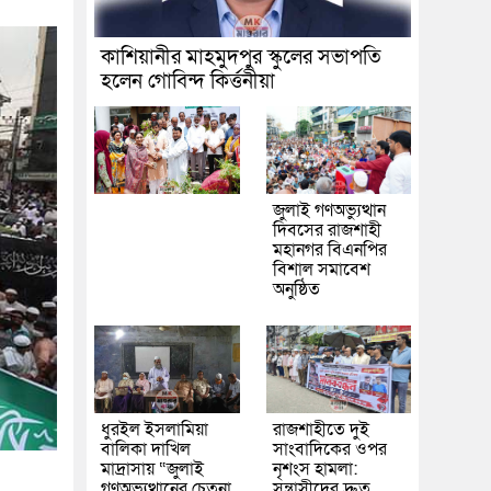
কাশিয়ানীর মাহমুদপুর স্কুলের সভাপতি
হলেন গোবিন্দ কির্ত্তনীয়া
জুলাই গণঅভ্যুত্থান
দিবসের রাজশাহী
মহানগর বিএনপির
বিশাল সমাবেশ
অনুষ্ঠিত
ধুরইল ইসলামিয়া
রাজশাহীতে দুই
বালিকা দাখিল
সাংবাদিকের ওপর
মাদ্রাসায় “জুলাই
নৃশংস হামলা:
গণঅভ্যুত্থানের চেতনা
সন্ত্রাসীদের দ্রুত