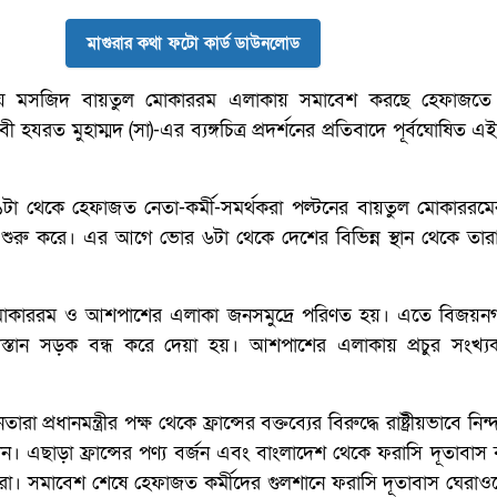
মাগুরার কথা ফটো কার্ড ডাউনলোড
 মসজিদ বায়তুল মোকাররম এলাকায় সমাবেশ করছে হেফাজতে
ী হযরত মুহাম্মদ (সা)-এর ব্যঙ্গচিত্র প্রদর্শনের প্রতিবাদে পূর্বঘোষিত এই
 থেকে হেফাজত নেতা-কর্মী-সমর্থকরা পল্টনের বায়তুল মোকাররমের
 শুরু করে। এর আগে ভোর ৬টা থেকে দেশের বিভিন্ন স্থান থেকে তার
মোকাররম ও আশপাশের এলাকা জনসমুদ্রে পরিণত হয়। এতে বিজয়নগর
ুলিস্তান সড়ক বন্ধ করে দেয়া হয়। আশপাশের এলাকায় প্রচুর সংখ্য
প্রধানমন্ত্রীর পক্ষ থেকে ফ্রান্সের বক্তব্যের বিরুদ্ধে রাষ্ট্রীয়ভাবে নিন্
নান। এছাড়া ফ্রান্সের পণ্য বর্জন এবং বাংলাদেশ থেকে ফরাসি দূতাবাস 
রা। সমাবেশ শেষে হেফাজত কর্মীদের গুলশানে ফরাসি দূতাবাস ঘেরাও