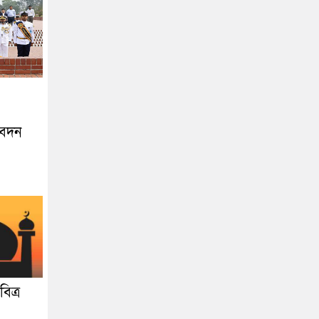
িবেদন
িত্র