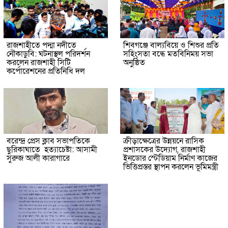
রাজশাহীতে পদ্মা নদীতে
শিবগঞ্জে বাল্যবিয়ে ও শিশুর প্রতি
নৌকাডুবি: ঘটনাস্থল পরিদর্শন
সহিংসতা বন্ধে মতবিনিময় সভা
করলেন রাজশাহী সিটি
অনুষ্ঠিত
কর্পোরেশনের প্রতিনিধি দল
বরেন্দ্র প্রেস ক্লাব সভাপতিকে
ক্রীড়াক্ষেত্রের উন্নয়নে রাসিক
ছুরিকাঘাতে হত্যাচেষ্টা: আসামী
প্রশাসকের উদ্যোগ, রাজশাহী
সুরুজ আলী কারাগারে
ইনডোর স্টেডিয়াম নির্মাণ কাজের
ভিত্তিপ্রস্তর স্থাপন করলেন ভূমিমন্ত্রী