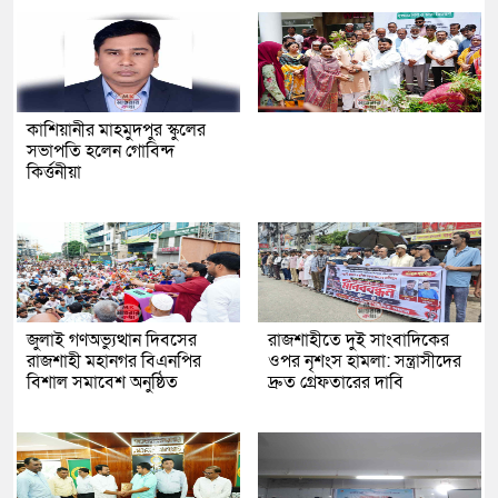
কাশিয়ানীর মাহমুদপুর স্কুলের
সভাপতি হলেন গোবিন্দ
কির্ত্তনীয়া
জুলাই গণঅভ্যুত্থান দিবসের
রাজশাহীতে দুই সাংবাদিকের
রাজশাহী মহানগর বিএনপির
ওপর নৃশংস হামলা: সন্ত্রাসীদের
বিশাল সমাবেশ অনুষ্ঠিত
দ্রুত গ্রেফতারের দাবি