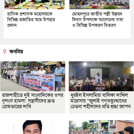
রাসিক প্রশাসক মহোদয়কে
মোহনপুরে জাতীয় পল্লী উন্নয়ন
বিভিন্ন প্রজাতির আম উপহার
দিবস উপলক্ষে আলোচনা সভা
প্রদান
ও বিভিন্ন উপকরণ বিতরণ
জনপ্রিয়
রাজশাহীতে দুই সাংবাদিকের ওপর
ধুরইল ইসলামিয়া বালিকা দাখিল
নৃশংস হামলা: সন্ত্রাসীদের দ্রুত
মাদ্রাসায় “জুলাই গণঅভ্যুত্থানের
গ্রেফতারের দাবি
চেতনা শহীদদের প্রতি শ্রদ্ধা জ্ঞাপন