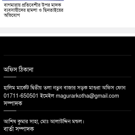
বাগমারায় প্রতিবেশীর উপর মাদক
ব্যবসায়ীদের হামলা ও ছিনতাইয়ের
অভিযোগ
অফিস ঠিকানা
হালিম মার্কেট দ্বিতীয় তলা নতুন বাজার সড়ক মাগুরা অফিস ফোন
01711-650501 ইমেইল magurarkotha@gmail.com
সম্পাদক
আশিষ কুমার সাহা, মোঃ আলাউদ্দিন মন্ডল।
বার্তা সম্পাদক