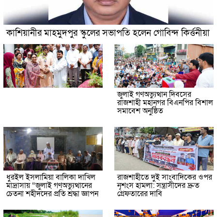
কাশিয়ানীর মাহমুদপুর স্কুলের সভাপতি হলেন গোবিন্দ কির্ত্তনীয়া
জুলাই গণঅভ্যুত্থান দিবসের
রাজশাহী মহানগর বিএনপির বিশাল
সমাবেশ অনুষ্ঠিত
ধুরইল ইসলামিয়া বালিকা দাখিল
রাজশাহীতে দুই সাংবাদিকের ওপর
মাদ্রাসায় “জুলাই গণঅভ্যুত্থানের
নৃশংস হামলা: সন্ত্রাসীদের দ্রুত
চেতনা শহীদদের প্রতি শ্রদ্ধা জ্ঞাপন
গ্রেফতারের দাবি