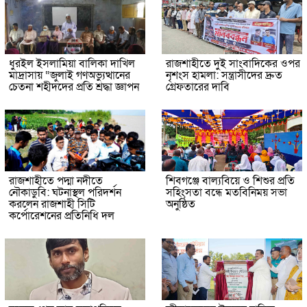
ধুরইল ইসলামিয়া বালিকা দাখিল
রাজশাহীতে দুই সাংবাদিকের ওপর
মাদ্রাসায় “জুলাই গণঅভ্যুত্থানের
নৃশংস হামলা: সন্ত্রাসীদের দ্রুত
চেতনা শহীদদের প্রতি শ্রদ্ধা জ্ঞাপন
গ্রেফতারের দাবি
রাজশাহীতে পদ্মা নদীতে
শিবগঞ্জে বাল্যবিয়ে ও শিশুর প্রতি
নৌকাডুবি: ঘটনাস্থল পরিদর্শন
সহিংসতা বন্ধে মতবিনিময় সভা
করলেন রাজশাহী সিটি
অনুষ্ঠিত
কর্পোরেশনের প্রতিনিধি দল