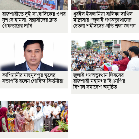
রাজশাহীতে দুই সাংবাদিকের ওপর
ধুরইল ইসলামিয়া বালিকা দাখিল
নৃশংস হামলা: সন্ত্রাসীদের দ্রুত
মাদ্রাসায় “জুলাই গণঅভ্যুত্থানের
গ্রেফতারের দাবি
চেতনা শহীদদের প্রতি শ্রদ্ধা জ্ঞাপন
কাশিয়ানীর মাহমুদপুর স্কুলের
জুলাই গণঅভ্যুত্থান দিবসের
সভাপতি হলেন গোবিন্দ কির্ত্তনীয়া
রাজশাহী মহানগর বিএনপির
বিশাল সমাবেশ অনুষ্ঠিত