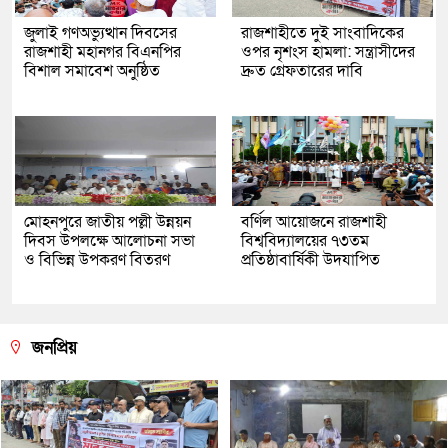
জুলাই গণঅভ্যুত্থান দিবসের
রাজশাহীতে দুই সাংবাদিকের
রাজশাহী মহানগর বিএনপির
ওপর নৃশংস হামলা: সন্ত্রাসীদের
বিশাল সমাবেশ অনুষ্ঠিত
দ্রুত গ্রেফতারের দাবি
মোহনপুরে জাতীয় পল্লী উন্নয়ন
বর্ণিল আয়োজনে রাজশাহী
দিবস উপলক্ষে আলোচনা সভা
বিশ্ববিদ্যালয়ের ৭৩তম
ও বিভিন্ন উপকরণ বিতরণ
প্রতিষ্ঠাবার্ষিকী উদযাপিত
জনপ্রিয়