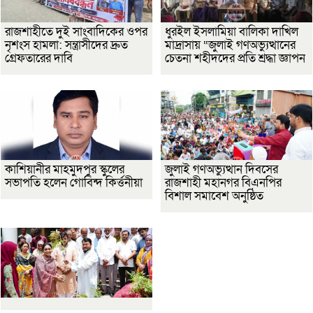
রাজশাহীতে দুই সাংবাদিকের ওপর
ধুরইল ইসলামিয়া বালিকা দাখিল
নৃশংস হামলা: সন্ত্রাসীদের দ্রুত
মাদ্রাসায় “জুলাই গণঅভ্যুত্থানের
গ্রেফতারের দাবি
চেতনা শহীদদের প্রতি শ্রদ্ধা জ্ঞাপন
কাশিয়ানীর মাহমুদপুর স্কুলের
জুলাই গণঅভ্যুত্থান দিবসের
সভাপতি হলেন গোবিন্দ কির্ত্তনীয়া
রাজশাহী মহানগর বিএনপির
বিশাল সমাবেশ অনুষ্ঠিত