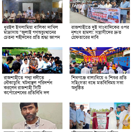
ধুরইল ইসলামিয়া বালিকা দাখিল
রাজশাহীতে দুই সাংবাদিকের ওপর
মাদ্রাসায় “জুলাই গণঅভ্যুত্থানের
নৃশংস হামলা: সন্ত্রাসীদের দ্রুত
চেতনা শহীদদের প্রতি শ্রদ্ধা জ্ঞাপন
গ্রেফতারের দাবি
রাজশাহীতে পদ্মা নদীতে
শিবগঞ্জে বাল্যবিয়ে ও শিশুর প্রতি
নৌকাডুবি: ঘটনাস্থল পরিদর্শন
সহিংসতা বন্ধে মতবিনিময় সভা
করলেন রাজশাহী সিটি
অনুষ্ঠিত
কর্পোরেশনের প্রতিনিধি দল