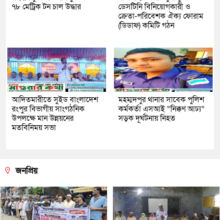
৭৮ মেট্রিক টন চাল উদ্ধার
ডেসটিনি বিনিয়োগকারী ও
ক্রেতা-পরিবেশক ঐক্য ফোরাম
(ডিডাফ) কমিটি গঠন
আদিতমারীতে সুইড বাংলাদেশ
মহম্মদপুর থানার সাবেক পুলিশ
রংপুর বিভাগীয় সাংগঠনিক
কর্মকর্তা এসআই “নিক্কণ আঢ্য”
উপলক্ষে মান উন্নয়নের
সড়ক দূর্ঘটনায় নিহত
মতবিনিময় সভা
জনপ্রিয়