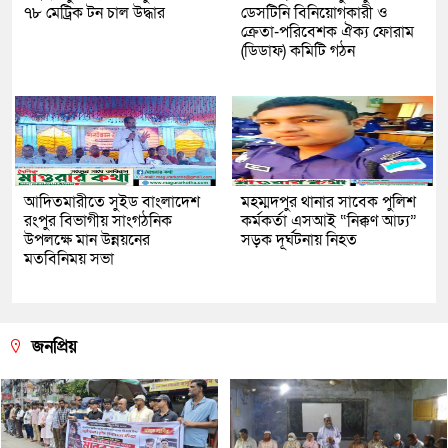
৭৮ মেট্রিক টন চাল উদ্ধার
ডেসটিনি বিনিয়োগকারী ও
ক্রেতা-পরিবেশক ঐক্য ফোরাম
(ডিডাফ) কমিটি গঠন
আদিতমারীতে সুইড বাংলাদেশ
মহম্মদপুর থানার সাবেক পুলিশ
রংপুর বিভাগীয় সাংগঠনিক
কর্মকর্তা এসআই “নিক্কণ আঢ্য”
উপলক্ষে মান উন্নয়নের
সড়ক দূর্ঘটনায় নিহত
মতবিনিময় সভা
জনপ্রিয়