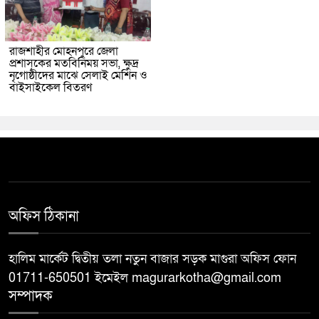
রাজশাহীর মোহনপুরে জেলা
প্রশাসকের মতবিনিময় সভা, ক্ষুদ্র
নৃগোষ্ঠীদের মাঝে সেলাই মেশিন ও
বাইসাইকেল বিতরণ
অফিস ঠিকানা
হালিম মার্কেট দ্বিতীয় তলা নতুন বাজার সড়ক মাগুরা অফিস ফোন
01711-650501 ইমেইল magurarkotha@gmail.com
সম্পাদক