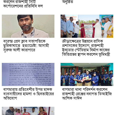
করলেন রাজশাহী সিটি
অনুষ্ঠিত
কর্পোরেশনের প্রতিনিধি দল
বরেন্দ্র প্রেস ক্লাব সভাপতিকে
ক্রীড়াক্ষেত্রের উন্নয়নে রাসিক
ছুরিকাঘাতে হত্যাচেষ্টা: আসামী
প্রশাসকের উদ্যোগ, রাজশাহী
সুরুজ আলী কারাগারে
ইনডোর স্টেডিয়াম নির্মাণ কাজের
ভিত্তিপ্রস্তর স্থাপন করলেন ভূমিমন্ত্রী
বাগমারায় প্রতিবেশীর উপর মাদক
বাগমারা থানা পরিদর্শন করলেন
ব্যবসায়ীদের হামলা ও ছিনতাইয়ের
রাজশাহী রেঞ্জের নবাগত ডিআইজি
অভিযোগ
আশিক সাঈদ