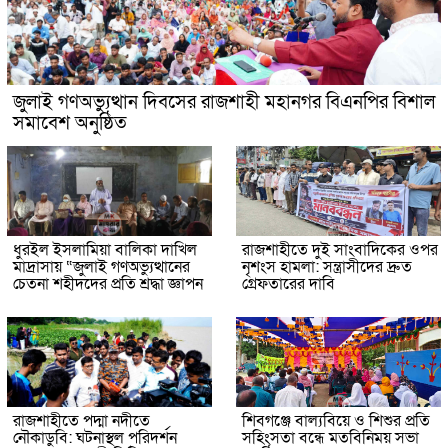
জুলাই গণঅভ্যুত্থান দিবসের রাজশাহী মহানগর বিএনপির বিশাল
সমাবেশ অনুষ্ঠিত
ধুরইল ইসলামিয়া বালিকা দাখিল
রাজশাহীতে দুই সাংবাদিকের ওপর
মাদ্রাসায় “জুলাই গণঅভ্যুত্থানের
নৃশংস হামলা: সন্ত্রাসীদের দ্রুত
চেতনা শহীদদের প্রতি শ্রদ্ধা জ্ঞাপন
গ্রেফতারের দাবি
রাজশাহীতে পদ্মা নদীতে
শিবগঞ্জে বাল্যবিয়ে ও শিশুর প্রতি
নৌকাডুবি: ঘটনাস্থল পরিদর্শন
সহিংসতা বন্ধে মতবিনিময় সভা