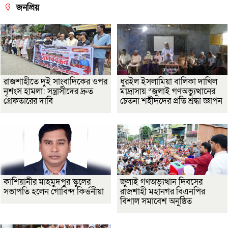
জনপ্রিয়
রাজশাহীতে দুই সাংবাদিকের ওপর
ধুরইল ইসলামিয়া বালিকা দাখিল
নৃশংস হামলা: সন্ত্রাসীদের দ্রুত
মাদ্রাসায় “জুলাই গণঅভ্যুত্থানের
গ্রেফতারের দাবি
চেতনা শহীদদের প্রতি শ্রদ্ধা জ্ঞাপন
কাশিয়ানীর মাহমুদপুর স্কুলের
জুলাই গণঅভ্যুত্থান দিবসের
সভাপতি হলেন গোবিন্দ কির্ত্তনীয়া
রাজশাহী মহানগর বিএনপির
বিশাল সমাবেশ অনুষ্ঠিত