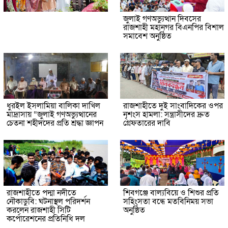
জুলাই গণঅভ্যুত্থান দিবসের
রাজশাহী মহানগর বিএনপির বিশাল
সমাবেশ অনুষ্ঠিত
ধুরইল ইসলামিয়া বালিকা দাখিল
রাজশাহীতে দুই সাংবাদিকের ওপর
মাদ্রাসায় “জুলাই গণঅভ্যুত্থানের
নৃশংস হামলা: সন্ত্রাসীদের দ্রুত
চেতনা শহীদদের প্রতি শ্রদ্ধা জ্ঞাপন
গ্রেফতারের দাবি
রাজশাহীতে পদ্মা নদীতে
শিবগঞ্জে বাল্যবিয়ে ও শিশুর প্রতি
নৌকাডুবি: ঘটনাস্থল পরিদর্শন
সহিংসতা বন্ধে মতবিনিময় সভা
করলেন রাজশাহী সিটি
অনুষ্ঠিত
কর্পোরেশনের প্রতিনিধি দল