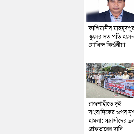
কাশিয়ানীর মাহমুদপু
স্কুলের সভাপতি হলে
গোবিন্দ কির্ত্তনীয়া
রাজশাহীতে দুই
সাংবাদিকের ওপর নৃ
হামলা: সন্ত্রাসীদের দ্র
গ্রেফতারের দাবি