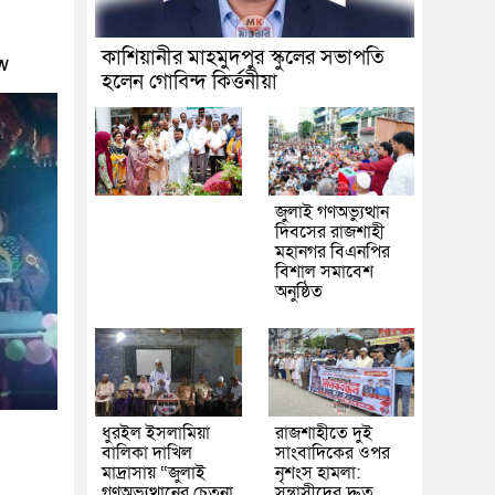
কাশিয়ানীর মাহমুদপুর স্কুলের সভাপতি
w
হলেন গোবিন্দ কির্ত্তনীয়া
জুলাই গণঅভ্যুত্থান
দিবসের রাজশাহী
মহানগর বিএনপির
বিশাল সমাবেশ
অনুষ্ঠিত
ধুরইল ইসলামিয়া
রাজশাহীতে দুই
বালিকা দাখিল
সাংবাদিকের ওপর
মাদ্রাসায় “জুলাই
নৃশংস হামলা:
গণঅভ্যুত্থানের চেতনা
সন্ত্রাসীদের দ্রুত