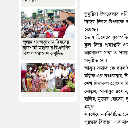
ডুমুরিয়া উপজেলার খ
বিজয় দিবস উপলক্ষে আল
হয়েছে।
১৬ ই ডিসেম্বর বৃহস্প
জুলাই গণঅভ্যুত্থান দিবসের
ফুল দিয়ে শ্রদ্ধাঞ্জল
রাজশাহী মহানগর বিএনপির
আলোচনা সভা ও সকাল ১০
বিশাল সমাবেশ অনুষ্ঠিত
অনুষ্ঠিত হয়।
আসুন সমাজ কে বদলাই
মল্লিক এর সঞ্চালনায়, উ
শেখ দিদারুল হোসেন দি
মোড়ল, আসাবুর রহমান,
হালিম, মুক্তার হোসেন
প্রমুখ
সবশেষে নবনির্বাচিত চে
পুরস্কার বিতরণ এর মাধ্য