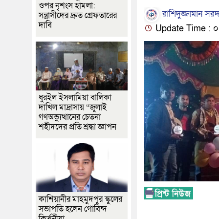
ওপর নৃশংস হামলা:
রাশিদুজ্জামান সরদা
সন্ত্রাসীদের দ্রুত গ্রেফতারের
দাবি
Update Time : ০২:০
ধুরইল ইসলামিয়া বালিকা
দাখিল মাদ্রাসায় “জুলাই
গণঅভ্যুত্থানের চেতনা
শহীদদের প্রতি শ্রদ্ধা জ্ঞাপন
কাশিয়ানীর মাহমুদপুর স্কুলের
সভাপতি হলেন গোবিন্দ
কির্ত্তনীয়া