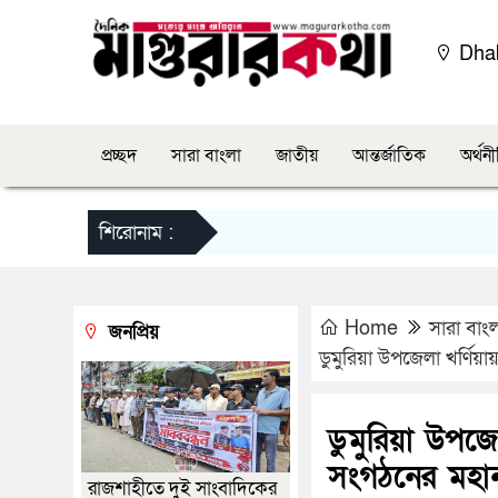
Dha
প্রচ্ছদ
সারা বাংলা
জাতীয়
আন্তর্জাতিক
অর্থন
শিরোনাম :
Home
সারা বাং
জনপ্রিয়
ডুমুরিয়া উপজেলা খর্ণ
ডুমুরিয়া উপজ
সংগঠনের মহা
রাজশাহীতে দুই সাংবাদিকের