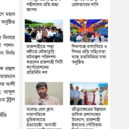
শহীদদের প্রতি শ্রদ্ধা
গ্রেফতারের দাবি
জ্ঞাপন
গে মহান
অনুষ্ঠিত
দ মিনারে
তা পালন
রাজশাহীতে পদ্মা
শিবগঞ্জে বাল্যবিয়ে ও
নদীতে নৌকাডুবি:
শিশুর প্রতি সহিংসতা
নির্ণয়
ঘটনাস্থল পরিদর্শন
বন্ধে মতবিনিময় সভা
করলেন রাজশাহী সিটি
অনুষ্ঠিত
কর্পোরেশনের
ক রাহুল
প্রতিনিধি দল
য়ারম্যান
ওশের আলী
 আব্দুল
এম টুটুল
বরেন্দ্র প্রেস ক্লাব
ক্রীড়াক্ষেত্রের উন্নয়নে
সভাপতিকে
রাসিক প্রশাসকের
্মীর
ছুরিকাঘাতে
উদ্যোগ, রাজশাহী
হত্যাচেষ্টা: আসামী
ইনডোর স্টেডিয়াম