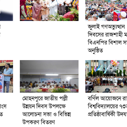
র
জুলাই গণঅভ্যুত্থান
ন
দিবসের রাজশাহী 
বিএনপির বিশাল স
অনুষ্ঠিত
মোহনপুরে জাতীয় পল্লী
বর্ণিল আয়োজনে র
শংস
উন্নয়ন দিবস উপলক্ষে
বিশ্ববিদ্যালয়ের ৭
ুত
আলোচনা সভা ও বিভিন্ন
প্রতিষ্ঠাবার্ষিকী উদ
উপকরণ বিতরণ