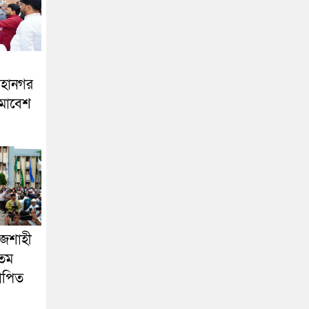
মহানগর
মাবেশ
াজশাহী
৩তম
যাপিত