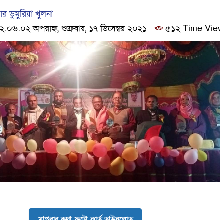
র ডুমুরিয়া খুলনা
৬:০২ অপরাহ্ন, শুক্রবার, ১৭ ডিসেম্বর ২০২১
৫১২ Time Vie
মাগুরার কথা ফটো কার্ড ডাউনলোড